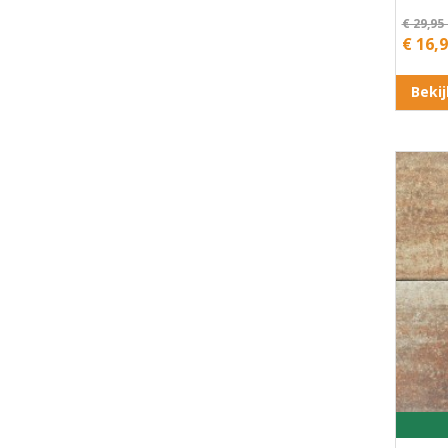
€ 29,95
€ 16,
Beki