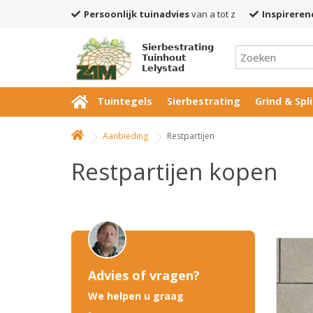
Persoonlijk tuinadvies
van a tot z
Inspireren
Sierbestrating
Tuinhout
Lelystad
Tuintegels
Sierbestrating
Grind & Spli
Aanbieding
Restpartijen
Restpartijen kopen
Advies of vragen?
We helpen u graag