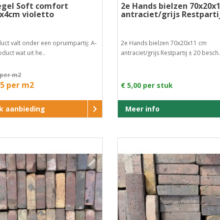
egel Soft comfort
2e Hands bielzen 70x20x
x4cm violetto
antraciet/grijs Restparti
uct valt onder een opruimpartij: A-
2e Hands bielzen 70x20x11 cm
duct wat uit he..
antraciet/grijs Restpartij ± 20 besch.
 per m2
95 per m2
€ 5,00 per stuk
jk aanbieding
Meer info