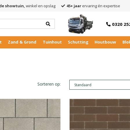
de showtuin,
winkel en opslag
45+ jaar
ervaring én expertise
0320 25
t
Zand & Grond
Tuinhout
Schutting
Houtbouw
Blo
Sorteren op: