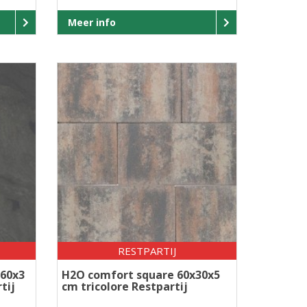
Meer info
RESTPARTIJ
x60x3
H2O comfort square 60x30x5
tij
cm tricolore Restpartij