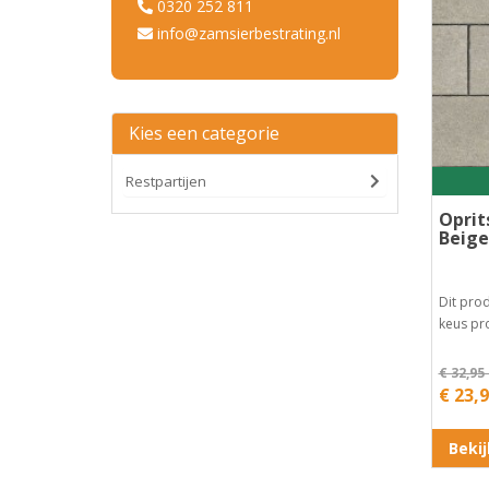
0320 252 811
info@zamsierbestrating.nl
Kies een categorie
Restpartijen
Oprit
Beige
Dit prod
keus pro
€ 32,95
€ 23,
Beki