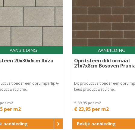
AANBIEDING
AANBIEDING
steen 20x30x6cm Ibiza
Opritsteen dikformaat
21x7x8cm Bosoven Pruni
uct valt onder een opruimpartij: A-
Dit product valt onder een opruimpa
duct wat uit he..
keus product wat uit he..
 per m2
€ 39,95 per m2
95 per m2
€ 23,95 per m2
jk aanbieding
Bekijk aanbieding