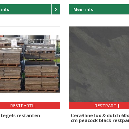
 info
Meer info
RESTPARTIJ
RESTPARTIJ
tegels restanten
Cera3line lux & dutch 60
cm peacock black restpar