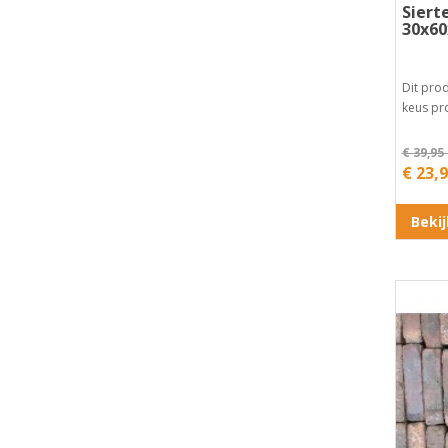
Siert
30x60
Dit prod
keus pro
€ 39,95
€ 23,
Beki