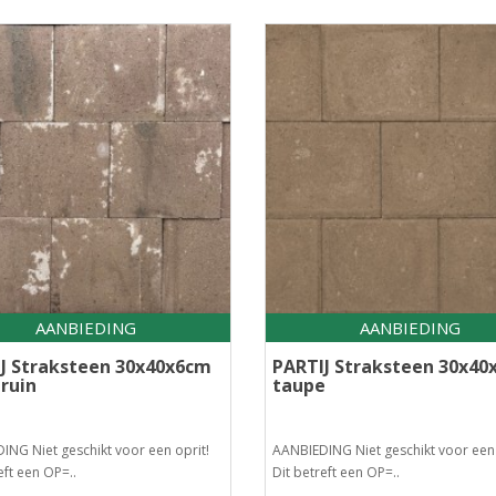
AANBIEDING
AANBIEDING
J Straksteen 30x40x6cm
PARTIJ Straksteen 30x40
ruin
taupe
ING Niet geschikt voor een oprit!
AANBIEDING Niet geschikt voor een 
eft een OP=..
Dit betreft een OP=..