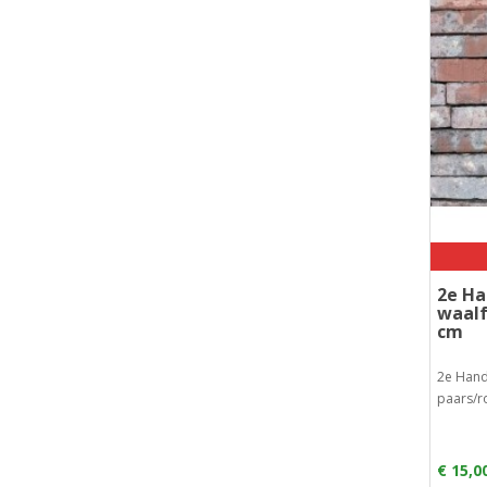
2e H
waalf
cm
2e Hand
paars/r
€ 15,0