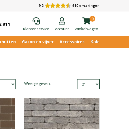
9,2
610 ervaringen
0
2 811
Klantenservice
Account
Winkelwagen
khutten
Gazon en vijver
Accessoires
Sale
Weergegeven: