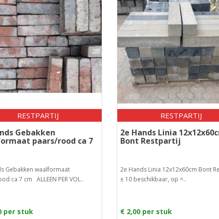
RESTPARTIJ
RESTPARTIJ
ands Gebakken
2e Hands Linia 12x12x60
ormaat paars/rood ca 7
Bont Restpartij
s Gebakken waalformaat
2e Hands Linia 12x12x60cm Bont Re
ood ca 7 cm ALLEEN PER VOL..
± 10 beschikbaar, op =..
0 per stuk
€ 2,00 per stuk