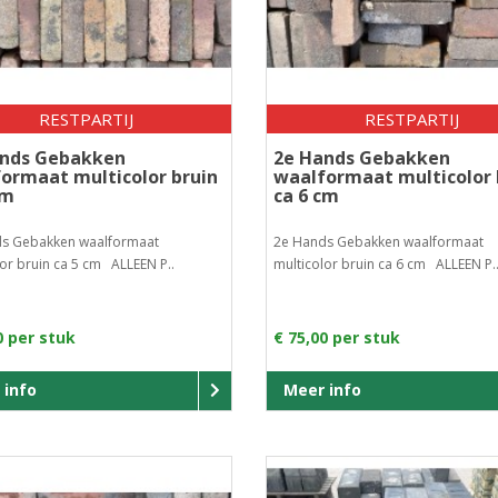
RESTPARTIJ
RESTPARTIJ
ands Gebakken
2e Hands Gebakken
ormaat multicolor bruin
waalformaat multicolor 
cm
ca 6 cm
s Gebakken waalformaat
2e Hands Gebakken waalformaat
or bruin ca 5 cm ALLEEN P..
multicolor bruin ca 6 cm ALLEEN P.
0 per stuk
€ 75,00 per stuk
 info
Meer info