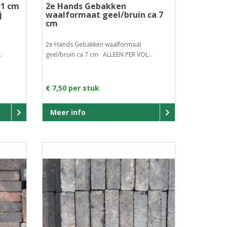
11 cm
2e Hands Gebakken
j
waalformaat geel/bruin ca 7
cm
2e Hands Gebakken waalformaat
.
geel/bruin ca 7 cm ALLEEN PER VOL..
€ 7,50 per stuk
Meer info