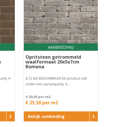
AANBIEDING
Opritsteen getrommeld
a
waalformaat 20x5x7cm
Romena
rtij: A-
6.72 M2 BESCHIKBAAR Dit product valt
onder een opruimpartij: A-..
€ 39,95 per m2
€ 25,50 per m2
Bekijk aanbieding