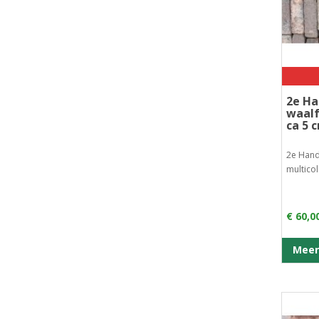
2e H
waalf
ca 5 
2e Hand
multicol
€ 60,0
Meer