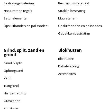
Bestratingsmateriaal
Bestratingsmateriaal
Natuursteen tegels
Strakke bestrating
Betonelementen
Muurstenen
Opsluitbanden en palissades
Opsluitbanden en palissades
Gebakken bestrating
Grind, split, zand en
Blokhutten
grond
Blokhutten
Grind & split
Dakafwerking
Ophoogzand
Accessoires
Zand
Tuingrond
Halfverharding
Graszoden
Kunstgras