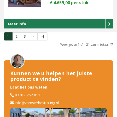
€ 4.659,00 per stuk
Meer info
1
2
3
>
>|
Weergeven 1 t/m 21 van in totaal 47
Kunnen we u helpen het juiste
product te vinden?
Laat het ons weten
0320 - 252 811
info@zamsierbestrating.nl