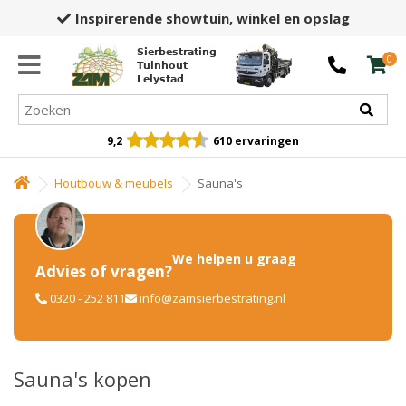
Inspirerende showtuin,
winkel en opslag
Sierbestrating
0
Tuinhout
Lelystad
9,2
610 ervaringen
Houtbouw & meubels
Sauna's
We helpen u graag
Advies of vragen?
0320 - 252 811
info@zamsierbestrating.nl
Sauna's kopen