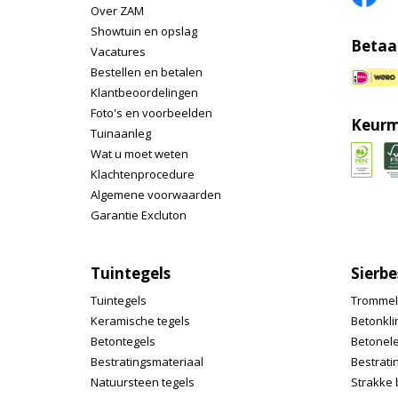
Over ZAM
Showtuin en opslag
Betaa
Vacatures
Bestellen en betalen
Klantbeoordelingen
Foto's en voorbeelden
Keurm
Tuinaanleg
Wat u moet weten
Klachtenprocedure
Algemene voorwaarden
Garantie Excluton
Tuintegels
Sierbe
Tuintegels
Trommel
Keramische tegels
Betonkli
Betontegels
Betonel
Bestratingsmateriaal
Bestrati
Natuursteen tegels
Strakke 