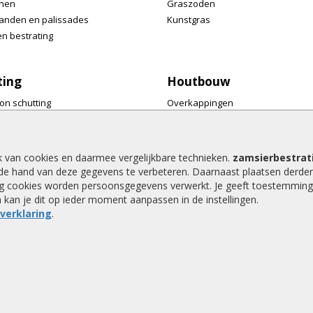
nen
Graszoden
anden en palissades
Kunstgras
n bestrating
ting
Houtbouw
on schutting
Overkappingen
ermen
Tuinmeubelen
ren
Tuinkasten en bergingen
res
Wellness
k van cookies en daarmee vergelijkbare technieken.
zamsierbestrati
Speeltoestellen
de hand van deze gegevens te verbeteren. Daarnaast plaatsen derde
 rand en trellis
Dierenverblijven
ing cookies worden persoonsgegevens verwerkt. Je geeft toestemming
an kan je dit op ieder moment aanpassen in de instellingen.
jke afscheidingen
Pergola's
everklaring
.
Accessoires
9,2 / 10 |
610
waarderingen