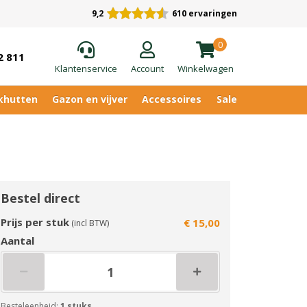
9,2
610 ervaringen
0
2 811
Klantenservice
Account
Winkelwagen
khutten
Gazon en vijver
Accessoires
Sale
Bestel direct
Prijs per stuk
€ 15,00
(incl BTW)
Aantal
Besteleenheid:
1 stuks