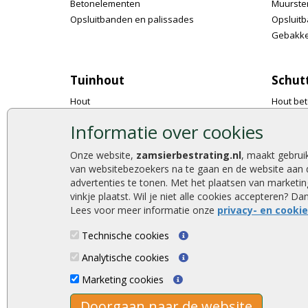
Betonelementen
Muurste
Opsluitbanden en palissades
Opsluitb
Gebakke
Tuinhout
Schut
Hout
Hout bet
Tuinpalen
Tuinsch
Informatie over cookies
Regels en liggers
Tuindeu
Schuttingplanken
Accessoi
Onze website,
zamsierbestrating.nl
, maakt gebrui
Rabatplanken
Tuinhek
van websitebezoekers na te gaan en de website aan 
Vlonderplanken
Gaas met
advertenties te tonen. Met het plaatsen van market
vinkje plaatst. Wil je niet alle cookies accepteren? D
Steigerplanken
Natuurli
Lees voor meer informatie onze
privacy- en cooki
Accessoires
Technische cookies
Analytische cookies
Zamsierbestrating.nl © 2026
Marketing cookies
Doorgaan naar de website