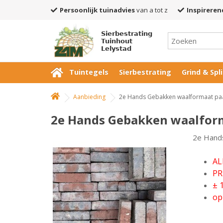
Persoonlijk tuinadvies
van a tot z
Inspireren
Sierbestrating
Tuinhout
Lelystad
Tuintegels
Sierbestrating
Grind & Spli
Aanbieding
2e Hands Gebakken waalformaat paa
2e Hands Gebakken waalform
2e Hand
AL
PR
± 
op