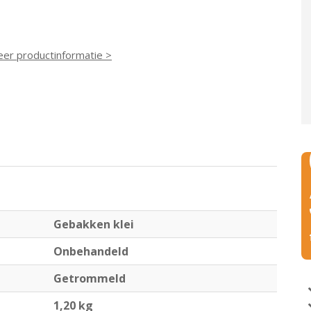
eer productinformatie >
Gebakken klei
Onbehandeld
Getrommeld
1,20 kg