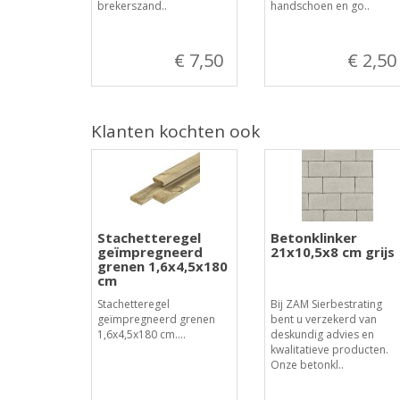
brekerszand..
handschoen en go..
€ 7,50
€ 2,50
Klanten kochten ook
Stachetteregel
Betonklinker
geïmpregneerd
21x10,5x8 cm grijs
grenen 1,6x4,5x180
cm
Stachetteregel
Bij ZAM Sierbestrating
geïmpregneerd grenen
bent u verzekerd van
1,6x4,5x180 cm....
deskundig advies en
kwalitatieve producten.
Onze betonkl..