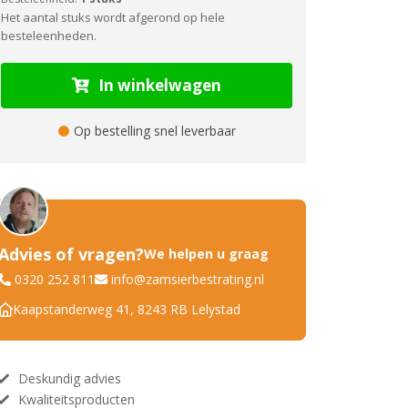
Het aantal stuks wordt afgerond op hele
besteleenheden.
In winkelwagen
Op bestelling snel leverbaar
Advies of vragen?
We helpen u graag
0320 252 811
info@zamsierbestrating.nl
Kaapstanderweg 41, 8243 RB Lelystad
Deskundig advies
Kwaliteitsproducten