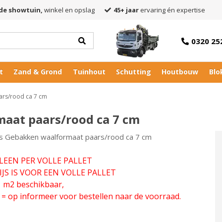
de showtuin,
winkel en opslag
45+ jaar
ervaring én expertise
0320 25
t
Zand & Grond
Tuinhout
Schutting
Houtbouw
Blo
rs/rood ca 7 cm
aat paars/rood ca 7 cm
s Gebakken waalformaat paars/rood ca 7 cm
LEEN PER VOLLE PALLET
IJS IS VOOR EEN VOLLE PALLET
1 m2 beschikbaar,
 = op informeer voor bestellen naar de voorraad.