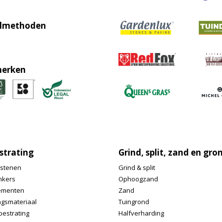
lmethoden
erken
strating
Grind, split, zand en gro
stenen
Grind & split
nkers
Ophoogzand
ementen
Zand
ngsmateriaal
Tuingrond
bestrating
Halfverharding