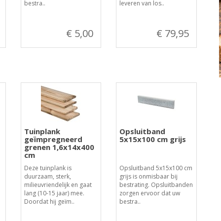
bestra..
leveren van los..
€ 5,00
€ 79,95
Tuinplank
Opsluitband
geïmpregneerd
5x15x100 cm grijs
grenen 1,6x14x400
cm
Deze tuinplank is
Opsluitband 5x15x100 cm
duurzaam, sterk,
grijs is onmisbaar bij
milieuvriendelijk en gaat
bestrating. Opsluitbanden
lang (10-15 jaar) mee.
zorgen ervoor dat uw
Doordat hij geïm..
bestra..