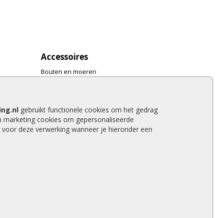
Accessoires
Bouten en moeren
Gereedschap
Bestrating accessoires
Hang- en sluitwerk
ng.nl
gebruikt functionele cookies om het gedrag
Bevestigingsmaterialen
n marketing cookies om gepersonaliseerde
Verf en Beits
 voor deze verwerking wanneer je hieronder een
Dakafwerking