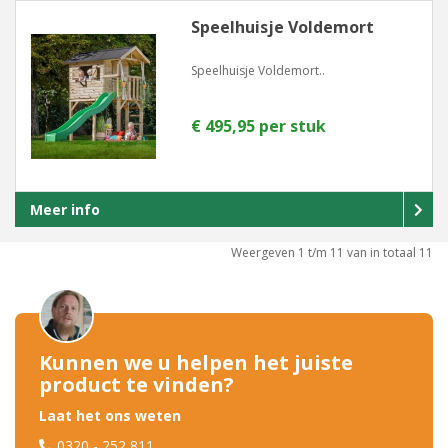
Speelhuisje Voldemort
Speelhuisje Voldemort..
€ 495,95 per stuk
Meer info
Weergeven 1 t/m 11 van in totaal 11
Kunnen we u helpen het juiste
product te vinden?
Laat het ons weten
0320 - 252 811