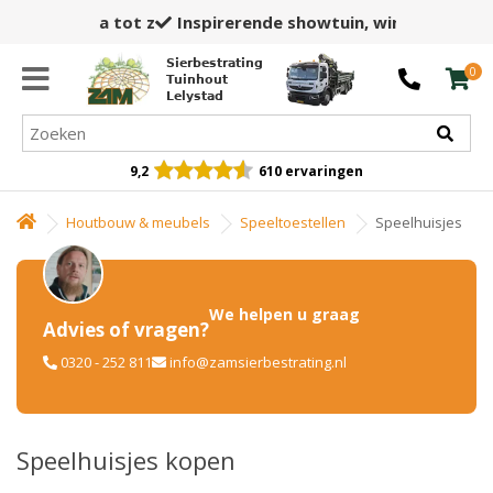
Inspirerende showtuin,
winkel en opslag
Sierbestrating
0
Tuinhout
Lelystad
9,2
610 ervaringen
Houtbouw & meubels
Speeltoestellen
Speelhuisjes
We helpen u graag
Advies of vragen?
0320 - 252 811
info@zamsierbestrating.nl
Speelhuisjes kopen