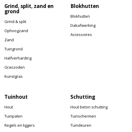
Grind, split, zand en
Blokhutten
grond
Blokhutten
Grind & split
Dakafwerking
Ophoogzand
Accessoires
Zand
Tuingrond
Halfverharding
Graszoden
Kunstgras
Tuinhout
Schutting
Hout
Hout beton schutting
Tuinpalen
Tuinschermen
Regels en liggers
Tuindeuren