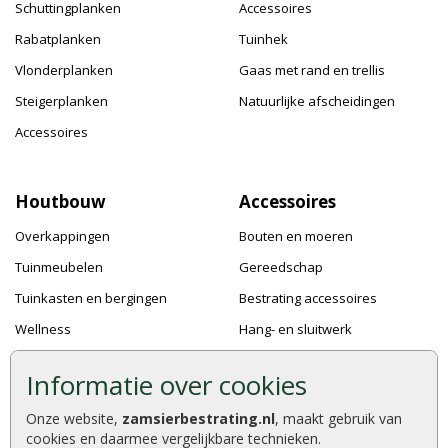
Schuttingplanken
Accessoires
Rabatplanken
Tuinhek
Vlonderplanken
Gaas met rand en trellis
Steigerplanken
Natuurlijke afscheidingen
Accessoires
Houtbouw
Accessoires
Overkappingen
Bouten en moeren
Tuinmeubelen
Gereedschap
Tuinkasten en bergingen
Bestrating accessoires
Wellness
Hang- en sluitwerk
Speeltoestellen
Bevestigingsmaterialen
Informatie over cookies
Dierenverblijven
Verf en Beits
Onze website,
zamsierbestrating.nl
, maakt gebruik van
Pergola's
Dakafwerking
cookies en daarmee vergelijkbare technieken.