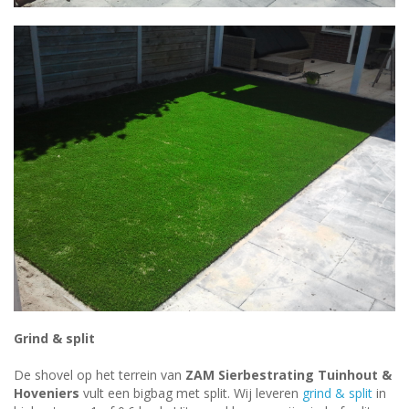
Grind & split
De shovel op het terrein van
ZAM Sierbestrating Tuinhout &
Hoveniers
vult een bigbag met split. Wij leveren
grind & split
in