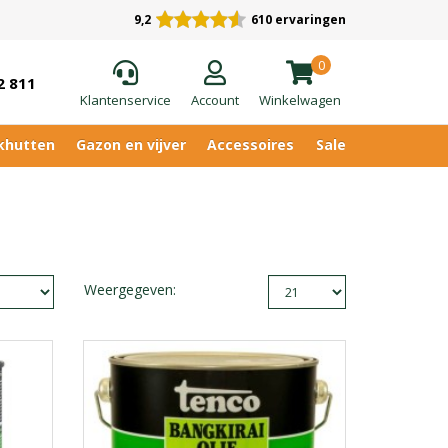
9,2
610 ervaringen
0
2 811
Klantenservice
Account
Winkelwagen
khutten
Gazon en vijver
Accessoires
Sale
Weergegeven: