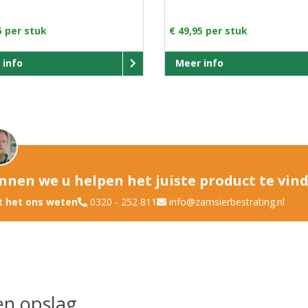
5 per stuk
€ 49,95 per stuk
 info
Meer info
nnen we u helpen het juiste product te vin
t het ons weten
0320 - 252 811
info@zamsierbestrating.nl
en opslag