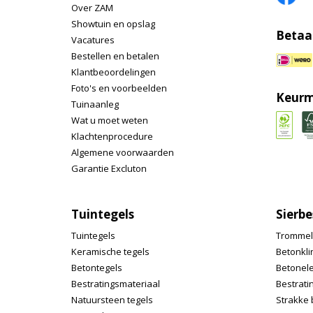
Over ZAM
Showtuin en opslag
Betaa
Vacatures
Bestellen en betalen
Klantbeoordelingen
Foto's en voorbeelden
Keurm
Tuinaanleg
Wat u moet weten
Klachtenprocedure
Algemene voorwaarden
Garantie Excluton
Tuintegels
Sierbe
Tuintegels
Trommel
Keramische tegels
Betonkli
Betontegels
Betonel
Bestratingsmateriaal
Bestrati
Natuursteen tegels
Strakke 