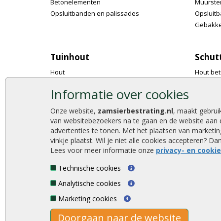
Betonelementen
Muurste
Opsluitbanden en palissades
Opsluitb
Gebakke
Tuinhout
Schut
Hout
Hout bet
Tuinpalen
Tuinsch
Informatie over cookies
Regels en liggers
Tuindeu
Schuttingplanken
Accessoi
Onze website,
zamsierbestrating.nl
, maakt gebrui
Rabatplanken
Tuinhek
van websitebezoekers na te gaan en de website aan 
Vlonderplanken
Gaas met
advertenties te tonen. Met het plaatsen van market
vinkje plaatst. Wil je niet alle cookies accepteren? D
Steigerplanken
Natuurli
Lees voor meer informatie onze
privacy- en cooki
Accessoires
Technische cookies
Analytische cookies
Zamsierbestrating.nl © 2026
Marketing cookies
Doorgaan naar de website