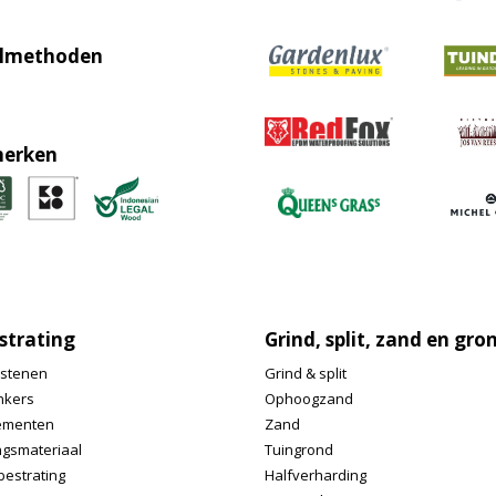
lmethoden
erken
strating
Grind, split, zand en gro
stenen
Grind & split
nkers
Ophoogzand
ementen
Zand
ngsmateriaal
Tuingrond
bestrating
Halfverharding