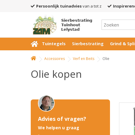
Persoonlijk tuinadvies
van a tot z
Inspireren
Sierbestrating
Tuinhout
Lelystad
Tuintegels
Sierbestrating
Grind & Spli
Accessoires
Verf en Beits
Olie
Olie kopen
Advies of vragen?
We helpen u graag