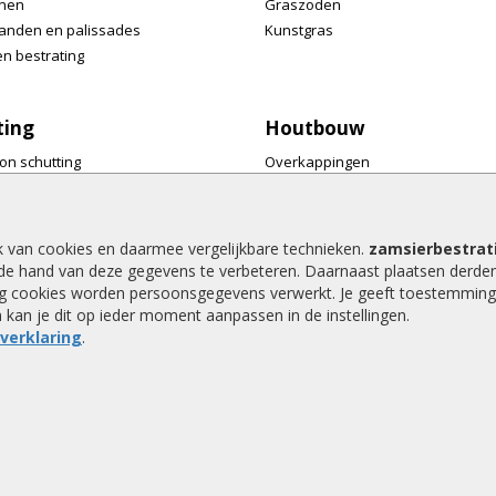
nen
Graszoden
anden en palissades
Kunstgras
n bestrating
ting
Houtbouw
on schutting
Overkappingen
ermen
Tuinmeubelen
ren
Tuinkasten en bergingen
res
Wellness
k van cookies en daarmee vergelijkbare technieken.
zamsierbestrati
Speeltoestellen
de hand van deze gegevens te verbeteren. Daarnaast plaatsen derde
 rand en trellis
Dierenverblijven
ing cookies worden persoonsgegevens verwerkt. Je geeft toestemming
an kan je dit op ieder moment aanpassen in de instellingen.
jke afscheidingen
Pergola's
everklaring
.
Accessoires
9,2 / 10 |
610
waarderingen