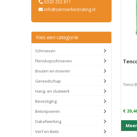
0320 252 811
info@zamsierbestrating.nl
Kies een categorie
Schroeven
Flenskopschroeven
Tenco
Bouten en moeren
Gereedschap
Tenco Ba
Hang- en sluitwerk
Bevestiging
€ 20,4
Betonpoeren
Dakafwerking
Meer
Verf en Beits