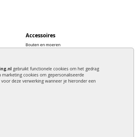
Accessoires
Bouten en moeren
Gereedschap
Bestrating accessoires
Hang- en sluitwerk
ng.nl
gebruikt functionele cookies om het gedrag
Bevestigingsmaterialen
n marketing cookies om gepersonaliseerde
Verf en Beits
 voor deze verwerking wanneer je hieronder een
Dakafwerking