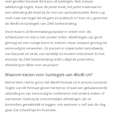
veel gevallen bestaat die basis uit tuintegels. Niet zomaar
willekeurige tegels, maar de juiste maat, het juiste materiaal en
een uitstraling die klopt bij de rest van uw buitenruimte. Bent u op
zoek naar een tegel die elegant en praktisch is? Dan zit u goed met
de 40x40 cm tuintegels van ZAM Sierbestrating.
Deze maat is al decennialang populair in zowel voor- als
achtertuinen en dat is niet zonder reden. 40x40 tegels zijn groot
genoeg om een rustige basis te creëren, maar compact genoeg om
eenvoudig te verwerken. Ze passen in vrijwel ieder tuinontwerp,
van klassiek tot strak, van landelijk tot modern industrieel. En het
mooiste: bij ZAM Sierbestrating vindt u altijd de juiste kleur,
afwerking en dikte voor uw project.
Waarom kiezen voor tuintegels van 40x40 cm?
Niet te klein, niet te groot. Het 40x40 formaat zit er precies tussenin.
Tegels van dit formaat geven het terras of pad een gebalanceerde
uitstraling en zijn eenvoudig te combineren met andere maten of
sierstenen. Dankzij de overzichtelijke afmetingen zijn ze
bovendien gemakkelijk te leggen, ook wanneer u zelf aan de slag
gaat. Dat scheelt tijd én frustratie.