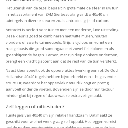
Het uiterlijk van de tegel bepaalt in grote mate de sfeer in uw tuin.
In het assortiment van ZAM Sierbestrating vindt u 40x40 cm
tuintegels in diverse kleuren zoals antraciet, grijs of carbon.
Antraciet is perfect voor tuinen met een moderne, luxe uitstraling.
Deze kleur is goed te combineren met witte muren, houten
vlonders of zwarte tuinmeubels. Grijs is tijdloos en vormt een
rustige basis die goed samengaat met zowel felle bloemen als
groenblijvende hagen. Carbon, met zijn diep donkere ondertoon,
brengt een krachtig accent aan dat de rest van de tuin versterkt.
Naast kleur speelt ook de oppervlakteafwerking een rol. De Oud
Hollandse 40x40 tegels hebben bijvoorbeeld een licht golvende
structuur, waardoor het oppervlak natuurlijk oogt en prettig
aanvoelt onder de voeten. Bovendien zijn ze door hun textuur
minder glad bij regen of dauw wat ze extra veilig maakt.
Zelf leggen of uitbesteden?
Tuintegels van 40x40 cm zijn relatief handzaam. Dat maakt ze
geschikt voor wie het werk graag zelf oppakt. Het leggen vereist
wel de nodige voorbereiding: een vlakke en goed aangedrukte