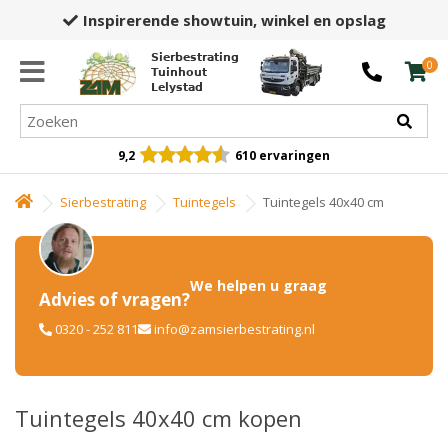
Inspirerende showtuin,
winkel en opslag
Sierbestrating
0
Tuinhout
Lelystad
9,2
610 ervaringen
Sierbestrating
Tuintegels
Tuintegels 40x40 cm
We helpen u graag
Advies of vragen?
0320 - 252 811
info@zamsierbestrating.nl
Tuintegels 40x40 cm kopen