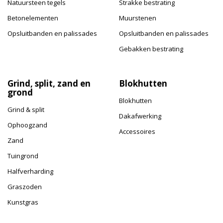
Natuursteen tegels
Strakke bestrating
Betonelementen
Muurstenen
Opsluitbanden en palissades
Opsluitbanden en palissades
Gebakken bestrating
Grind, split, zand en
Blokhutten
grond
Blokhutten
Grind & split
Dakafwerking
Ophoogzand
Accessoires
Zand
Tuingrond
Halfverharding
Graszoden
Kunstgras