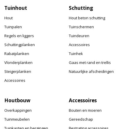
Tuinhout
Schutting
Hout
Hout beton schutting
Tuinpalen
Tuinschermen
Regels en liggers
Tuindeuren
Schuttingplanken
Accessoires
Rabatplanken
Tuinhek
Vlonderplanken
Gaas met rand en trellis
Steigerplanken
Natuurlijke afscheidingen
Accessoires
Houtbouw
Accessoires
Overkappingen
Bouten en moeren
Tuinmeubelen
Gereedschap
Tuinkasten en bergingen
Bestrating accessoires