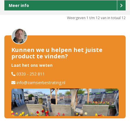
Meer info
Weergeven 1 t/m 12 van in totaal 12
Kunnen we u helpen het juiste
product te vinden?
Laat het ons weten
0320 - 252 811
info@zamsierbestrating.nl