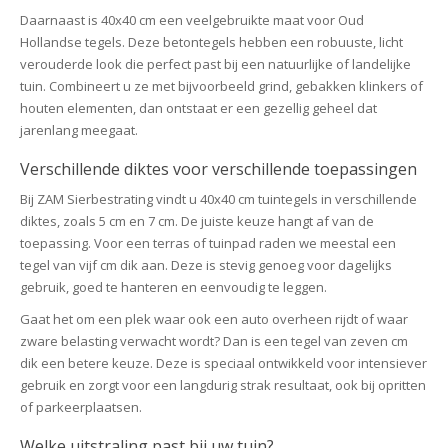
Daarnaast is 40x40 cm een veelgebruikte maat voor Oud
Hollandse tegels. Deze betontegels hebben een robuuste, licht
verouderde look die perfect past bij een natuurlijke of landelijke
tuin. Combineert u ze met bijvoorbeeld grind, gebakken klinkers of
houten elementen, dan ontstaat er een gezellig geheel dat
jarenlang meegaat.
Verschillende diktes voor verschillende toepassingen
Bij ZAM Sierbestrating vindt u 40x40 cm tuintegels in verschillende
diktes, zoals 5 cm en 7 cm. De juiste keuze hangt af van de
toepassing. Voor een terras of tuinpad raden we meestal een
tegel van vijf cm dik aan. Deze is stevig genoeg voor dagelijks
gebruik, goed te hanteren en eenvoudig te leggen.
Gaat het om een plek waar ook een auto overheen rijdt of waar
zware belasting verwacht wordt? Dan is een tegel van zeven cm
dik een betere keuze. Deze is speciaal ontwikkeld voor intensiever
gebruik en zorgt voor een langdurig strak resultaat, ook bij opritten
of parkeerplaatsen.
Welke uitstraling past bij uw tuin?