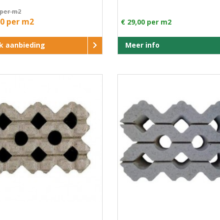
 per m2
50 per m2
€ 29,00 per m2
jk aanbieding
Meer info