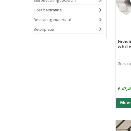
Sierbestrating 50x50 cm
Oprit bestrating
Bestratingsmateriaal
Betonplaten
Grasb
whit
Grasblok
€ 47,4
Meer