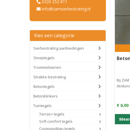
0320 252 811
info@zamsierbestrating.nl
Kies een categorie
Sierbestrating aanbiedingen
Stoeptegels
Beton
Trommelstenen
Strakke bestrating
Bij ZAM 
deskundi
Betontegels
Betonklinkers
€ 6,00
Tuintegels
Terras+ tegels
Meer
Soft comfort tegels
Cosmopolitan tegels