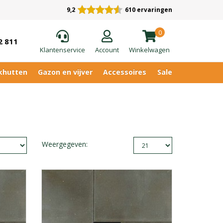
9,2
610 ervaringen
0
2 811
Klantenservice
Account
Winkelwagen
khutten
Gazon en vijver
Accessoires
Sale
Weergegeven: