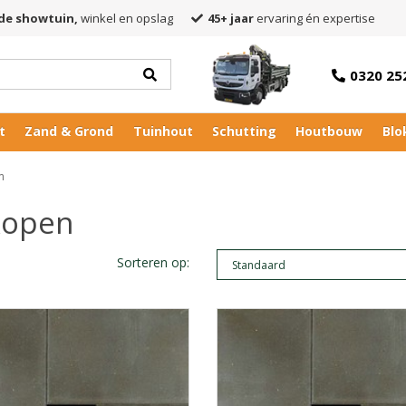
de showtuin,
winkel en opslag
45+ jaar
ervaring én expertise
0320 25
t
Zand & Grond
Tuinhout
Schutting
Houtbouw
Blo
m
kopen
Sorteren op: