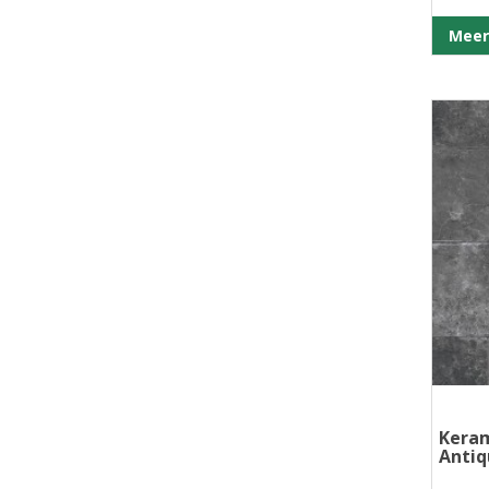
Meer
Keram
Antiq