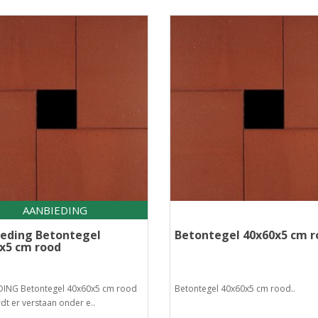
AANBIEDING
eding Betontegel
Betontegel 40x60x5 cm r
x5 cm rood
ING Betontegel 40x60x5 cm rood
Betontegel 40x60x5 cm rood..
t er verstaan onder e..