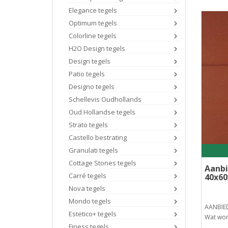
Elegance tegels
Optimum tegels
Colorline tegels
H2O Design tegels
Design tegels
Patio tegels
Designo tegels
Schellevis Oudhollands
Oud Hollandse tegels
Strato tegels
Castello bestrating
Granulati tegels
Cottage Stones tegels
Aanbi
Carré tegels
40x60
Nova tegels
Mondo tegels
AANBIED
Estetico+ tegels
Wat word
Finess tegels