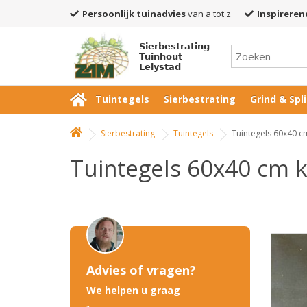
Persoonlijk tuinadvies
van a tot z
Inspireren
Sierbestrating
Tuinhout
Lelystad
Tuintegels
Sierbestrating
Grind & Spli
Sierbestrating
Tuintegels
Tuintegels 60x40 c
Tuintegels 60x40 cm 
Advies of vragen?
We helpen u graag