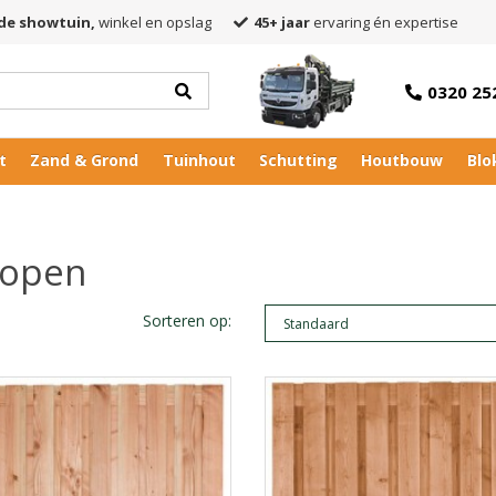
de showtuin,
winkel en opslag
45+ jaar
ervaring én expertise
0320 25
t
Zand & Grond
Tuinhout
Schutting
Houtbouw
Blo
kopen
Sorteren op: