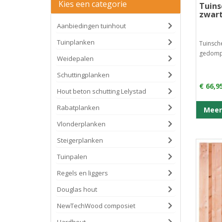
Kies een categorie
Tuins
zwar
Aanbiedingen tuinhout
Tuinplanken
Tuinsch
gedompe
Weidepalen
Schuttingplanken
€ 66,9
Hout beton schutting Lelystad
Rabatplanken
Meer
Vlonderplanken
Steigerplanken
Tuinpalen
Regels en liggers
Douglas hout
NewTechWood composiet