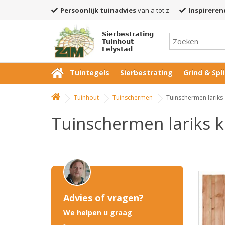
Persoonlijk tuinadvies
van a tot z
Inspireren
Sierbestrating
Tuinhout
Lelystad
Tuintegels
Sierbestrating
Grind & Spli
Tuinhout
Tuinschermen
Tuinschermen lariks
Tuinschermen lariks 
Advies of vragen?
We helpen u graag