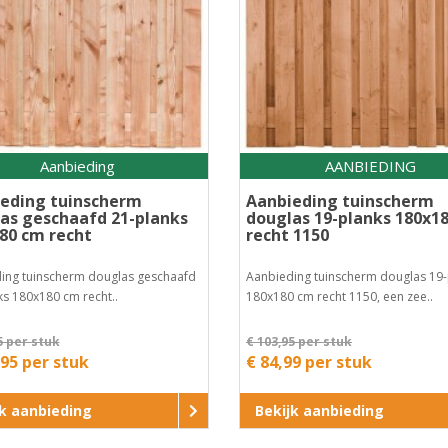
Aanbieding
AANBIEDING
eding tuinscherm
Aanbieding tuinscherm
as geschaafd 21-planks
douglas 19-planks 180x1
80 cm recht
recht 1150
ing tuinscherm douglas geschaafd
Aanbieding tuinscherm douglas 19-
ks 180x180 cm recht..
180x180 cm recht 1150, een zee..
5 per stuk
€ 103,95 per stuk
,95 per stuk
€ 84,99 per stuk
jk aanbieding
Bekijk aanbieding