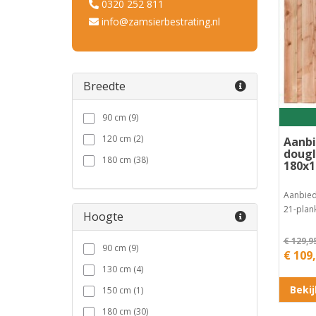
0320 252 811
info@zamsierbestrating.nl
Breedte
90 cm (9)
120 cm (2)
Aanbi
dougl
180 cm (38)
180x1
Aanbied
21-plan
Hoogte
€ 129,9
90 cm (9)
€ 109
130 cm (4)
Beki
150 cm (1)
180 cm (30)