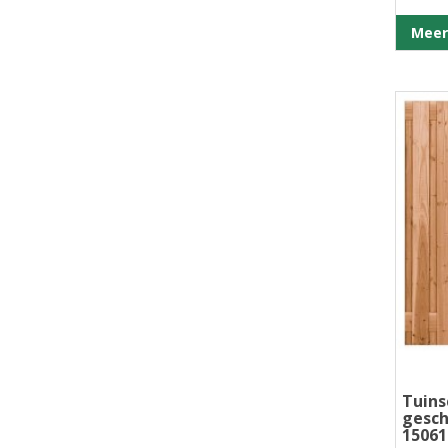
Meer
Tuins
gesch
15061