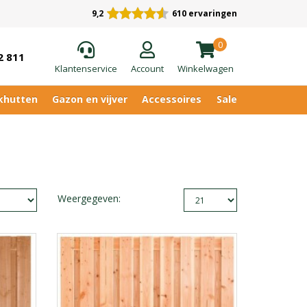
9,2
610 ervaringen
0
2 811
Klantenservice
Account
Winkelwagen
khutten
Gazon en vijver
Accessoires
Sale
Weergegeven: