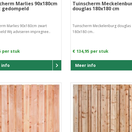
cherm Marlies 90x180cm
Tuinscherm Meckelenbu
t gedompeld
douglas 180x180 cm
erm Marlies 90x180cm zwart
Tuinscherm Meckelenburg douglas
ld Wij adviseren impregnee..
180x180 cm..
5 per stuk
€ 134,95 per stuk
 info
Meer info