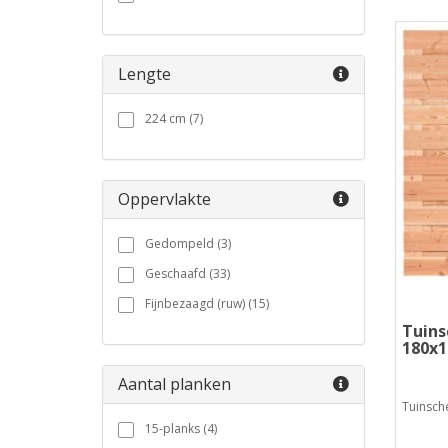
Lengte
224 cm (7)
Oppervlakte
Gedompeld (3)
Geschaafd (33)
Fijnbezaagd (ruw) (15)
Tuins
180x1
Aantal planken
Tuinsch
15-planks (4)