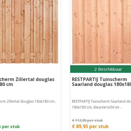
2 Beschikbaar
cherm Zillertal douglas
RESTPARTIJ Tuinscherm
80 cm
Saarland douglas 180x18
rm Zillertal douglas 180x180 cm..
RESTPARTIJ Tuinscherm Saarland do
180x180 cm, kleurverschil en ..
€ 112,95 per stuk
€ 89,95 per stuk
5 per stuk