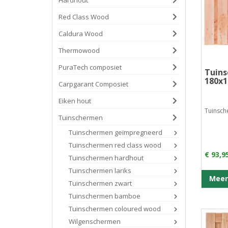
Hardhout
Red Class Wood
Caldura Wood
Thermowood
PuraTech composiet
Tuins
180x1
Carpgarant Composiet
Eiken hout
Tuinsch
Tuinschermen
Tuinschermen geïmpregneerd
Tuinschermen red class wood
€ 93,9
Tuinschermen hardhout
Tuinschermen lariks
Meer
Tuinschermen zwart
Tuinschermen bamboe
Tuinschermen coloured wood
Wilgenschermen