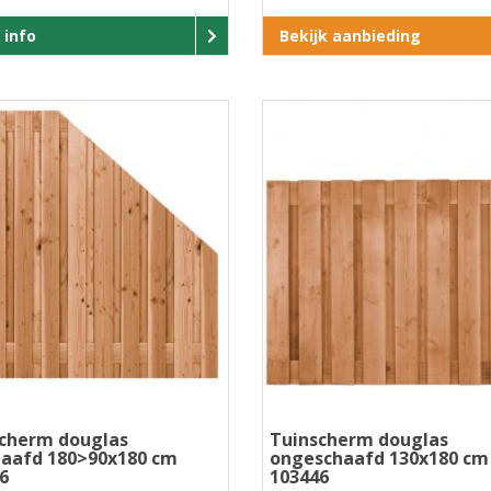
 info
Bekijk aanbieding
cherm douglas
Tuinscherm douglas
aafd 180>90x180 cm
ongeschaafd 130x180 cm
6
103446