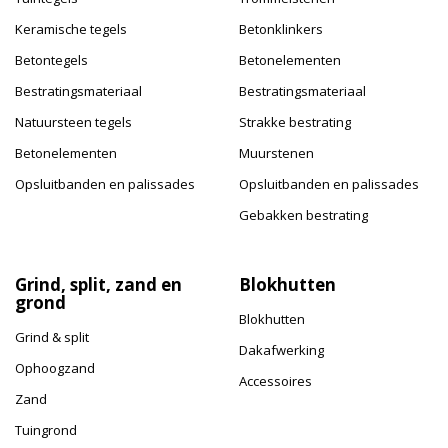
Keramische tegels
Betonklinkers
Betontegels
Betonelementen
Bestratingsmateriaal
Bestratingsmateriaal
Natuursteen tegels
Strakke bestrating
Betonelementen
Muurstenen
Opsluitbanden en palissades
Opsluitbanden en palissades
Gebakken bestrating
Grind, split, zand en
Blokhutten
grond
Blokhutten
Grind & split
Dakafwerking
Ophoogzand
Accessoires
Zand
Tuingrond