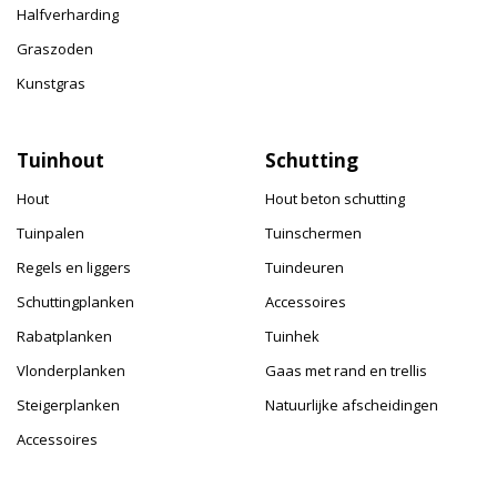
Halfverharding
Graszoden
Kunstgras
Tuinhout
Schutting
Hout
Hout beton schutting
Tuinpalen
Tuinschermen
Regels en liggers
Tuindeuren
Schuttingplanken
Accessoires
Rabatplanken
Tuinhek
Vlonderplanken
Gaas met rand en trellis
Steigerplanken
Natuurlijke afscheidingen
Accessoires