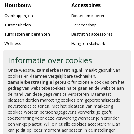
Houtbouw
Accessoires
Overkappingen
Bouten en moeren
Tuinmeubelen
Gereedschap
Tuinkasten en bergingen
Bestrating accessoires
Wellness
Hang- en sluitwerk
Speeltoestellen
Bevestigingsmaterialen
Informatie over cookies
Dierenverblijven
Verf en Beits
Onze website,
zamsierbestrating.nl
, maakt gebruik van
Pergola's
Dakafwerking
cookies en daarmee vergelijkbare technieken.
Accessoires
zamsierbestrating.nl
gebruikt functionele cookies om het
gedrag van websitebezoekers na te gaan en de website aan
de hand van deze gegevens te verbeteren. Daarnaast
plaatsen derden marketing cookies om gepersonaliseerde
advertenties te tonen. Met het plaatsen van marketing
Zamsierbestrating.nl © 2026
cookies worden persoonsgegevens verwerkt. Je geeft
9,2 / 10 |
610
waarderingen
toestemming voor deze verwerking wanneer je hieronder
een vinkje plaatst. Wil je niet alle cookies accepteren? Dan
kan je dit op ieder moment aanpassen in de instellingen.