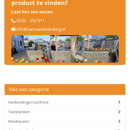
product te vinden?
Laat het ons weten
0320 - 252 811
info@zamsierbestrating.nl
Kies een categorie
Aanbiedingen tuinhout
Tuinplanken
Weidepalen