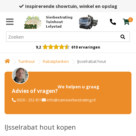
Inspirerende showtuin,
winkel en opslag
Sierbestrating
0
Tuinhout
Lelystad
9,2
610 ervaringen
Tuinhout
Rabatplanken
IJsselrabat hout
We helpen u graag
Advies of vragen?
0320 - 252 811
info@zamsierbestrating.nl
IJsselrabat hout kopen