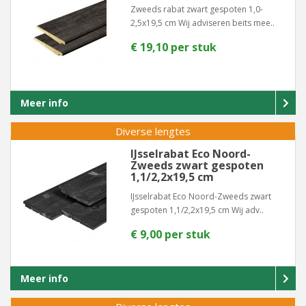
Zweeds rabat zwart gespoten 1,0-
2,5x19,5 cm Wij adviseren beits mee..
€ 19,10 per stuk
Meer info
Diverse lengtes
IJsselrabat Eco Noord-
Zweeds zwart gespoten
1,1/2,2x19,5 cm
IJsselrabat Eco Noord-Zweeds zwart
gespoten 1,1/2,2x19,5 cm Wij adv..
€ 9,00 per stuk
Meer info