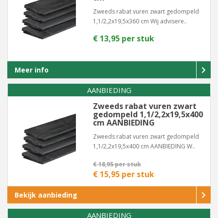
Zweeds rabat vuren zwart gedompeld
1,1/2,2x19,5x360 cm Wij advisere..
€ 13,95 per stuk
Meer info
AANBIEDING
Zweeds rabat vuren zwart
gedompeld 1,1/2,2x19,5x400
cm AANBIEDING
Zweeds rabat vuren zwart gedompeld
1,1/2,2x19,5x400 cm AANBIEDING W..
€ 18,95 per stuk
€ 15,95 per stuk
Bekijk aanbieding
AANBIEDING