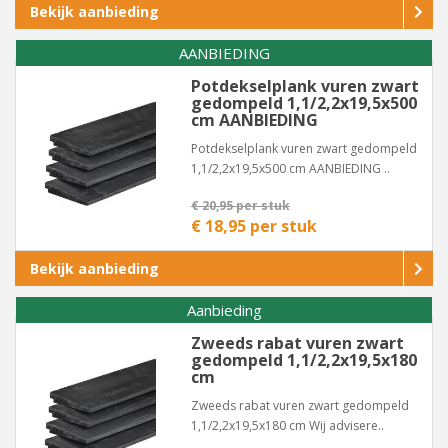
Bekijk aanbieding
AANBIEDING
Potdekselplank vuren zwart
gedompeld 1,1/2,2x19,5x500
cm AANBIEDING
Potdekselplank vuren zwart gedompeld
1,1/2,2x19,5x500 cm AANBIEDING ..
€ 20,95 per stuk
€ 18,95 per stuk
Bekijk aanbieding
Aanbieding
Zweeds rabat vuren zwart
gedompeld 1,1/2,2x19,5x180
cm
Zweeds rabat vuren zwart gedompeld
1,1/2,2x19,5x180 cm Wij advisere..