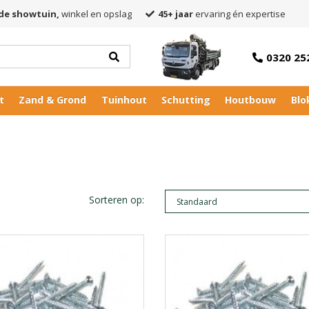
de showtuin,
winkel en opslag
45+ jaar
ervaring én expertise
0320 25
t
Zand & Grond
Tuinhout
Schutting
Houtbouw
Blo
Sorteren op: