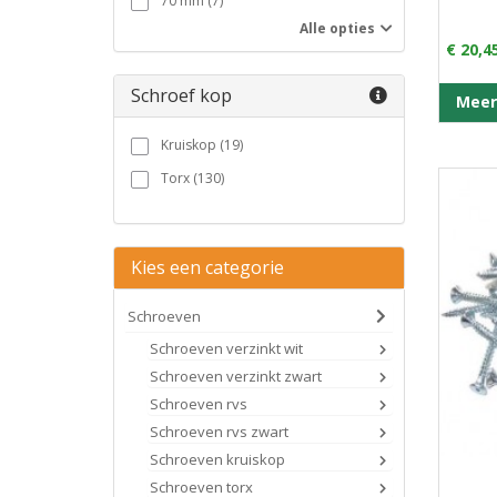
70 mm (7)
Alle opties
80 mm (7)
€ 20,4
90 mm (1)
Schroef kop
100 mm (10)
Meer
120 mm (8)
Kruiskop (19)
130 mm (1)
Torx (130)
140 mm (7)
150 mm (1)
Kies een categorie
160 mm (6)
180 mm (6)
Schroeven
200 mm (4)
Schroeven verzinkt wit
220 mm (3)
Schroeven verzinkt zwart
240 mm (3)
Schroeven rvs
Schroeven rvs zwart
260 mm (3)
Schroeven kruiskop
280 mm (3)
Schroeven torx