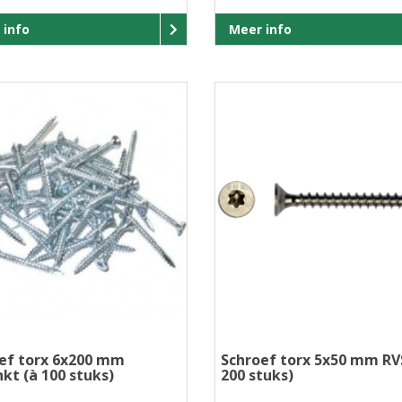
 info
Meer info
ef torx 6x200 mm
Schroef torx 5x50 mm RV
nkt (à 100 stuks)
200 stuks)