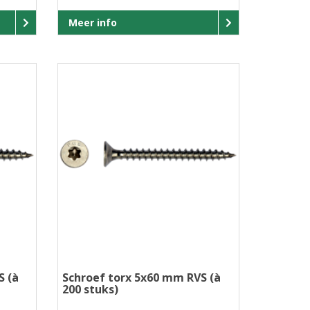
Meer info
S (à
Schroef torx 5x60 mm RVS (à
200 stuks)