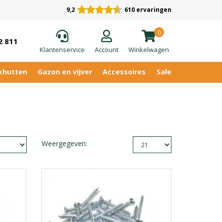
9,2
610 ervaringen
0
2 811
Klantenservice
Account
Winkelwagen
khutten
Gazon en vijver
Accessoires
Sale
Weergegeven: