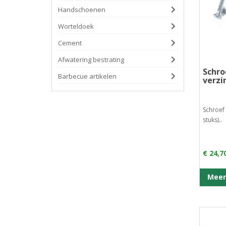
Handschoenen
Worteldoek
Cement
Afwatering bestrating
Schro
Barbecue artikelen
verzi
Schroef
stuks)..
€ 24,7
Meer