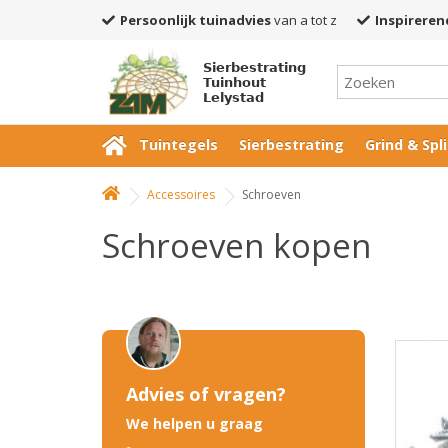
Persoonlijk tuinadvies
van a tot z
Inspireren
Sierbestrating
Tuinhout
Lelystad
Tuintegels
Sierbestrating
Grind & Spli
Accessoires
Schroeven
Schroeven kopen
Advies of vragen?
We helpen u graag