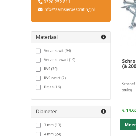
0320 252 811
info@zamsierbestrating.nl
Materiaal
Verzinkt wit (94)
Verzinkt zwart (19)
Schro
(à 20
RVS (30)
RVS zwart (7)
Schroef 
Bitjes (16)
stuks)..
€ 14,6
Diameter
Meer
3 mm (13)
4 mm (24)