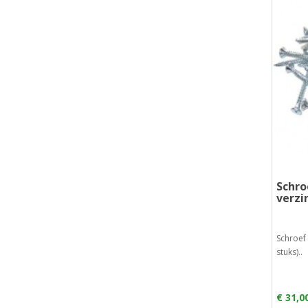
Schro
verzi
Schroef
stuks)..
€ 31,0