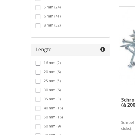
5 mm (24)
6 mm (41)
8 mm (32)
Lengte
16 mm (2)
20 mm (6)
25 mm (5)
30 mm (6)
Schro
35 mm (3)
(à 20
40 mm (15)
50 mm (16)
Schroef 
60 mm (9)
stuks)..