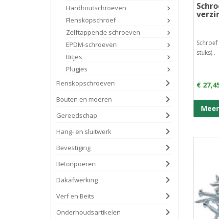
300 mm (3)
Schro
Hardhoutschroeven
verzi
Flenskopschroef
Zelftappende schroeven
Schroef
EPDM-schroeven
stuks)..
Bitjes
Plugjes
Flenskopschroeven
€ 27,4
Bouten en moeren
Meer
Gereedschap
Hang- en sluitwerk
Bevestiging
Betonpoeren
Dakafwerking
Verf en Beits
Onderhoudsartikelen