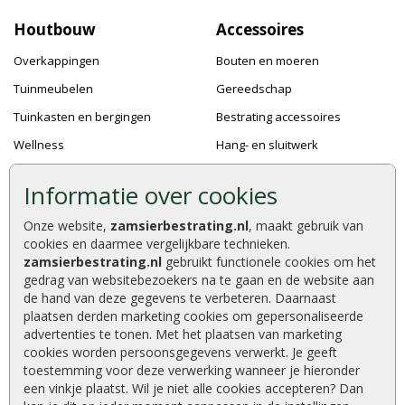
Houtbouw
Accessoires
Overkappingen
Bouten en moeren
Tuinmeubelen
Gereedschap
Tuinkasten en bergingen
Bestrating accessoires
Wellness
Hang- en sluitwerk
Speeltoestellen
Bevestigingsmaterialen
Informatie over cookies
Dierenverblijven
Verf en Beits
Onze website,
zamsierbestrating.nl
, maakt gebruik van
Pergola's
Dakafwerking
cookies en daarmee vergelijkbare technieken.
Accessoires
zamsierbestrating.nl
gebruikt functionele cookies om het
gedrag van websitebezoekers na te gaan en de website aan
de hand van deze gegevens te verbeteren. Daarnaast
plaatsen derden marketing cookies om gepersonaliseerde
advertenties te tonen. Met het plaatsen van marketing
Zamsierbestrating.nl © 2026
cookies worden persoonsgegevens verwerkt. Je geeft
9,2 / 10 |
610
waarderingen
toestemming voor deze verwerking wanneer je hieronder
een vinkje plaatst. Wil je niet alle cookies accepteren? Dan