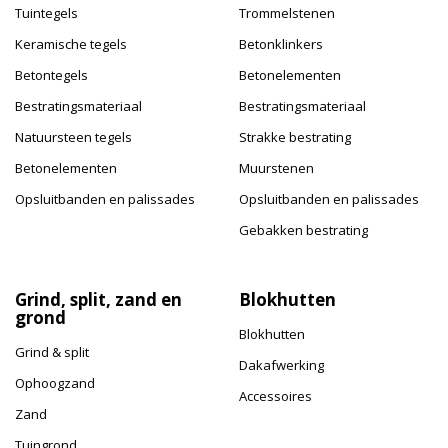
Tuintegels
Trommelstenen
Keramische tegels
Betonklinkers
Betontegels
Betonelementen
Bestratingsmateriaal
Bestratingsmateriaal
Natuursteen tegels
Strakke bestrating
Betonelementen
Muurstenen
Opsluitbanden en palissades
Opsluitbanden en palissades
Gebakken bestrating
Grind, split, zand en
Blokhutten
grond
Blokhutten
Grind & split
Dakafwerking
Ophoogzand
Accessoires
Zand
Tuingrond