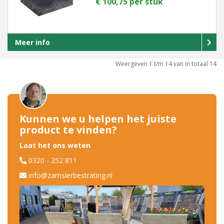
€ 100,75 per stuk
Meer info
Weergeven 1 t/m 14 van in totaal 14
Kunnen we u helpen het juiste
product te vinden?
Laat het ons weten
0320 - 252 811
info@zamsierbestrating.nl