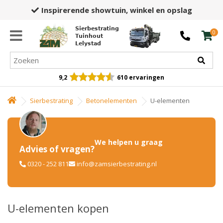
Inspirerende showtuin,
winkel en opslag
Sierbestrating
0
Tuinhout
Lelystad
9,2
610 ervaringen
Sierbestrating
Betonelementen
U-elementen
We helpen u graag
Advies of vragen?
0320 - 252 811
info@zamsierbestrating.nl
U-elementen kopen