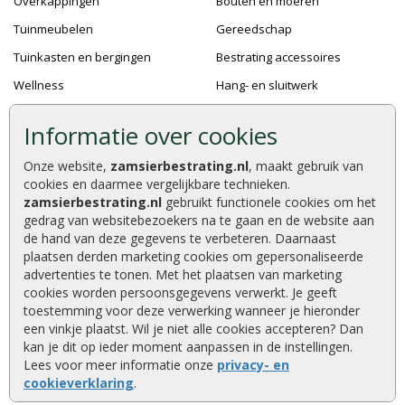
Overkappingen
Bouten en moeren
Tuinmeubelen
Gereedschap
Tuinkasten en bergingen
Bestrating accessoires
Wellness
Hang- en sluitwerk
Speeltoestellen
Bevestigingsmaterialen
Informatie over cookies
Dierenverblijven
Verf en Beits
Onze website,
zamsierbestrating.nl
, maakt gebruik van
Pergola's
Dakafwerking
cookies en daarmee vergelijkbare technieken.
Accessoires
zamsierbestrating.nl
gebruikt functionele cookies om het
gedrag van websitebezoekers na te gaan en de website aan
de hand van deze gegevens te verbeteren. Daarnaast
plaatsen derden marketing cookies om gepersonaliseerde
advertenties te tonen. Met het plaatsen van marketing
Zamsierbestrating.nl © 2026
cookies worden persoonsgegevens verwerkt. Je geeft
9,2 / 10 |
610
waarderingen
toestemming voor deze verwerking wanneer je hieronder
een vinkje plaatst. Wil je niet alle cookies accepteren? Dan
kan je dit op ieder moment aanpassen in de instellingen.
Lees voor meer informatie onze
privacy- en
cookieverklaring
.
Algemene Voorwaarden
|
Privacy Policy
|
Cookies
|
Sitemap