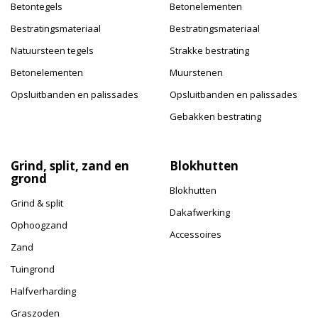
Betontegels
Betonelementen
Bestratingsmateriaal
Bestratingsmateriaal
Natuursteen tegels
Strakke bestrating
Betonelementen
Muurstenen
Opsluitbanden en palissades
Opsluitbanden en palissades
Gebakken bestrating
Grind, split, zand en
Blokhutten
grond
Blokhutten
Grind & split
Dakafwerking
Ophoogzand
Accessoires
Zand
Tuingrond
Halfverharding
Graszoden