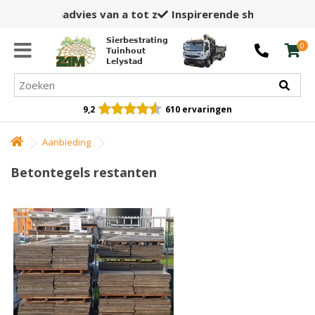
Inspirerende showtuin,
winkel en opslag
Sierbestrating
0
Tuinhout
Lelystad
9,2
610 ervaringen
Aanbieding
Betontegels restanten