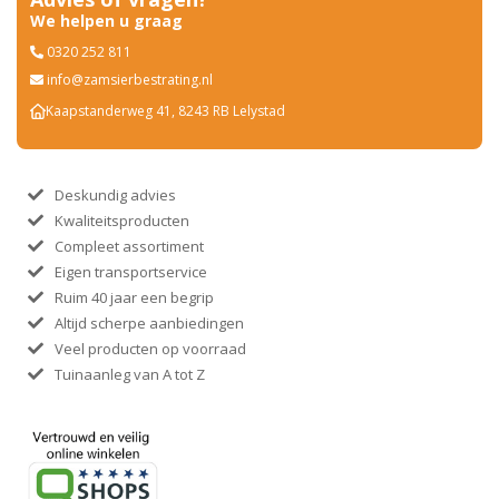
We helpen u graag
0320 252 811
info@zamsierbestrating.nl
Kaapstanderweg 41, 8243 RB Lelystad
Deskundig advies
Kwaliteitsproducten
Compleet assortiment
Eigen transportservice
Ruim 40 jaar een begrip
Altijd scherpe aanbiedingen
Veel producten op voorraad
Tuinaanleg van A tot Z