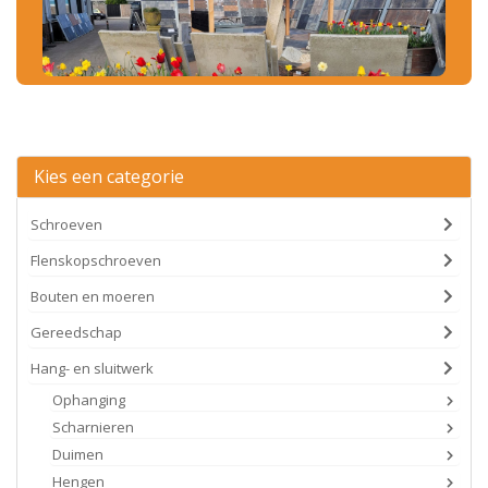
Kies een categorie
Schroeven
Flenskopschroeven
Bouten en moeren
Gereedschap
Hang- en sluitwerk
Ophanging
Scharnieren
Duimen
Hengen