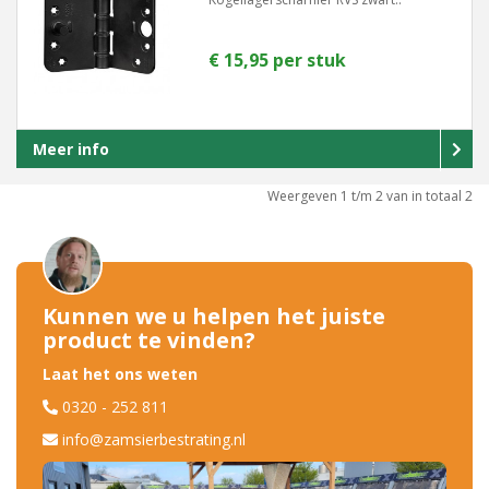
€ 15,95 per stuk
Meer info
Weergeven 1 t/m 2 van in totaal 2
Kunnen we u helpen het juiste
product te vinden?
Laat het ons weten
0320 - 252 811
info@zamsierbestrating.nl