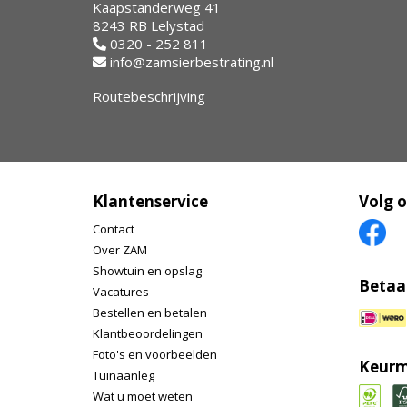
Kaapstanderweg 41
8243 RB Lelystad
0320 - 252 811
info@zamsierbestrating.nl
Routebeschrijving
Klantenservice
Volg 
Contact
Over ZAM
Showtuin en opslag
Betaa
Vacatures
Bestellen en betalen
Klantbeoordelingen
Foto's en voorbeelden
Keurm
Tuinaanleg
Wat u moet weten