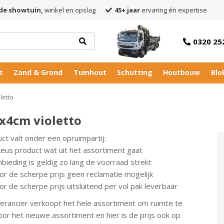
de showtuin,
winkel en opslag
45+ jaar
ervaring én expertise
0320 25
t
Zand & Grond
Tuinhout
Schutting
Houtbouw
Blo
letto
0x4cm violetto
uct valt onder een opruimpartij:
keus product wat uit het assortiment gaat
bieding is geldig zo lang de voorraad strekt
or de scherpe prijs geen reclamatie mogelijk
r de scherpe prijs uitsluitend per vol pak leverbaar
erancier verkoopt het hele assortiment om ruimte te
or het nieuwe assortiment en hier is de prijs ook op