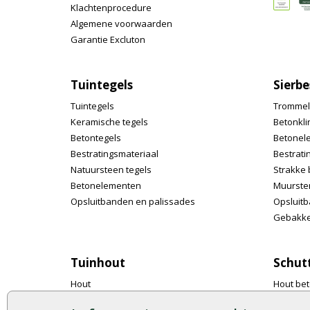
Klachtenprocedure
Algemene voorwaarden
Garantie Excluton
Tuintegels
Sierbe
Tuintegels
Trommel
Keramische tegels
Betonkli
Betontegels
Betonel
Bestratingsmateriaal
Bestrati
Natuursteen tegels
Strakke 
Betonelementen
Muurste
Opsluitbanden en palissades
Opsluitb
Gebakke
Tuinhout
Schut
Hout
Hout bet
Tuinpalen
Tuinsch