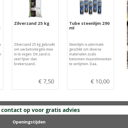
Zilverzand 25 kg
Tube steenlijm 290
t
ml
m
Zilverzand 25 kg gebruikt
Steenlijm is uitermate
om uw betontegels mee
geschikt om diverse
n
in te vegen. Dit zand is
materialen zoals
veel fijner dan
betonnen muurelementen
brekerszand..
te verlijmen. Daa..
€ 7,50
€ 10,00
ontact op voor gratis advies
Openingstijden