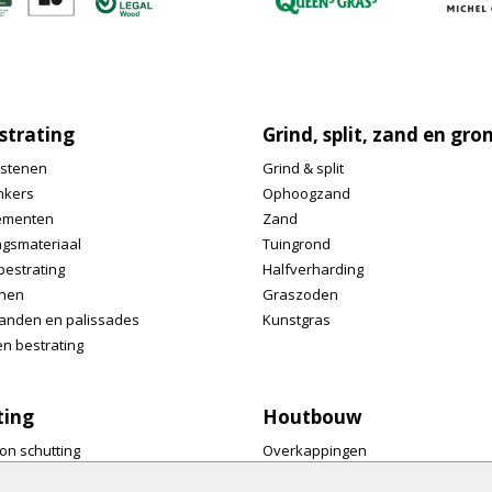
strating
Grind, split, zand en gro
stenen
Grind & split
nkers
Ophoogzand
ementen
Zand
ngsmateriaal
Tuingrond
bestrating
Halfverharding
nen
Graszoden
anden en palissades
Kunstgras
n bestrating
ting
Houtbouw
on schutting
Overkappingen
ermen
Tuinmeubelen