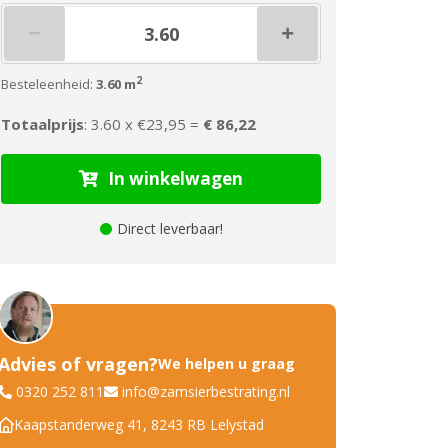
2
Besteleenheid:
3.60 m
Totaalprijs
: 3.60 x
€23,95 =
€ 86,22
In winkelwagen
Direct leverbaar!
Advies of vragen?
We helpen u graag
0320 252 811
info@zamsierbestrating.nl
Kaapstanderweg 41, 8243 RB Lelystad