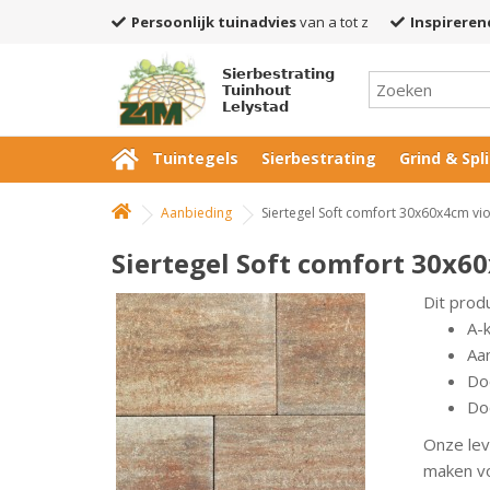
Persoonlijk tuinadvies
van a tot z
Inspireren
Sierbestrating
Tuinhout
Lelystad
Tuintegels
Sierbestrating
Grind & Spli
Aanbieding
Siertegel Soft comfort 30x60x4cm vio
Siertegel Soft comfort 30x6
Dit prod
A-
Aan
Do
Doo
Onze lev
maken vo