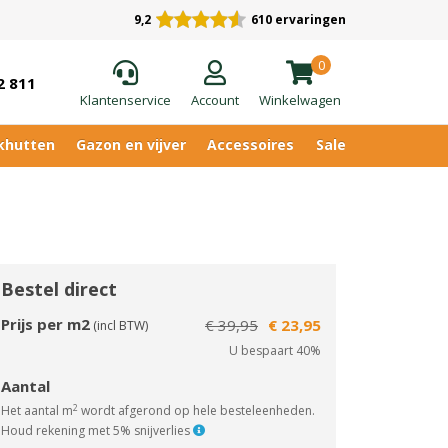
9,2
610 ervaringen
0
2 811
Klantenservice
Account
Winkelwagen
khutten
Gazon en vijver
Accessoires
Sale
Bestel direct
Prijs per m2
€ 39,95
€ 23,95
(incl BTW)
U bespaart 40%
Aantal
2
Het aantal m
wordt afgerond op hele besteleenheden.
Houd rekening met 5% snijverlies