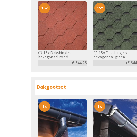
15x
15x
15x
Dakshingles
15x
Dakshingles
hexagonaal rood
hexagonaal groen
+€ 644,25
+€ 644
Dakgootset
1x
1x