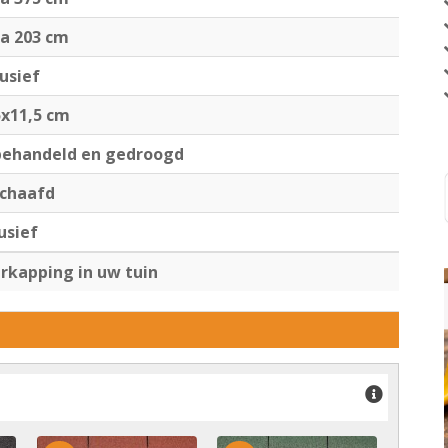
ca 203 cm
lusief
5x11,5 cm
ehandeld en gedroogd
chaafd
usief
rkapping in uw tuin