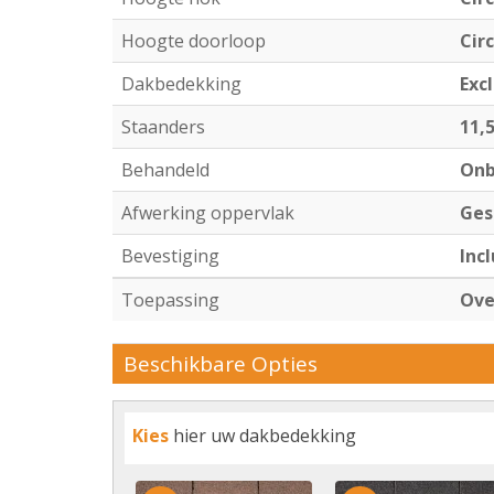
Hoogte doorloop
Cir
Dakbedekking
Exc
Staanders
11,
Behandeld
Onb
Afwerking oppervlak
Ges
Bevestiging
Incl
Toepassing
Ove
Beschikbare Opties
Kies
hier uw dakbedekking