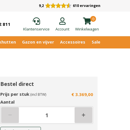
9,2
610 ervaringen
0
2 811
Klantenservice
Account
Winkelwagen
khutten
Gazon en vijver
Accessoires
Sale
Bestel direct
Prijs per stuk
€ 3.369,00
(incl BTW)
Aantal