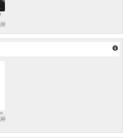
t
,00
is
,80