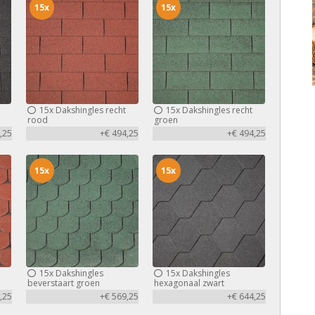
15x
15x
15x
Dakshingles recht
15x
Dakshingles recht
rood
groen
,25
+€ 494,25
+€ 494,25
15x
15x
15x
Dakshingles
15x
Dakshingles
beverstaart groen
hexagonaal zwart
,25
+€ 569,25
+€ 644,25