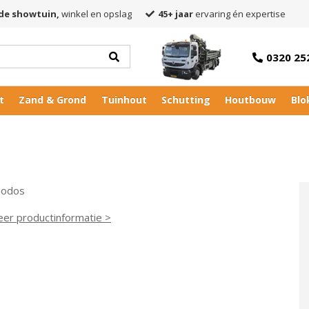
de showtuin,
winkel en opslag
45+ jaar
ervaring én expertise
0320 25
t
Zand & Grond
Tuinhout
Schutting
Houtbouw
Blo
hodos
eer productinformatie >