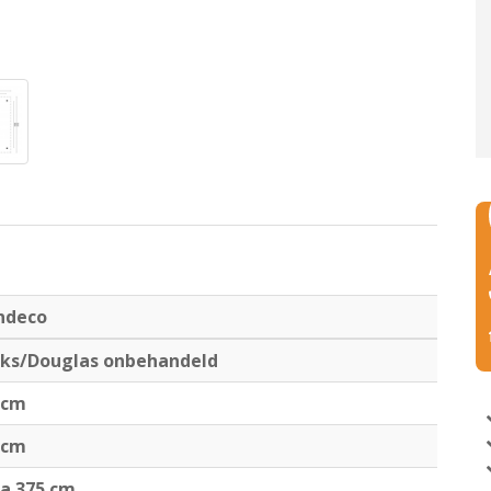
ndeco
iks/Douglas onbehandeld
 cm
 cm
ca 375 cm