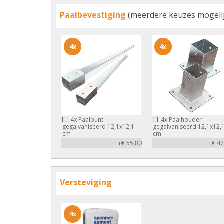
Paalbevestiging
(meerdere keuzes mogelij
4x
4x
4x
Paalpunt
4x
Paalhouder
gegalvaniseerd 12,1x12,1
gegalvaniseerd 12,1x12,
cm
cm
+€ 55,80
+€ 47
Versteviging
4x