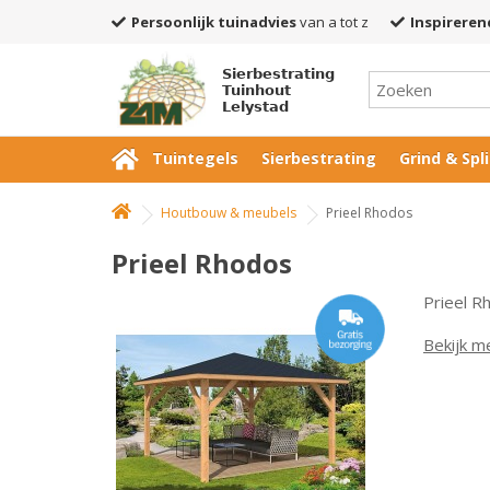
Persoonlijk tuinadvies
van a tot z
Inspireren
Sierbestrating
Tuinhout
Lelystad
Tuintegels
Sierbestrating
Grind & Spli
Houtbouw & meubels
Prieel Rhodos
Prieel Rhodos
Prieel R
Bekijk m