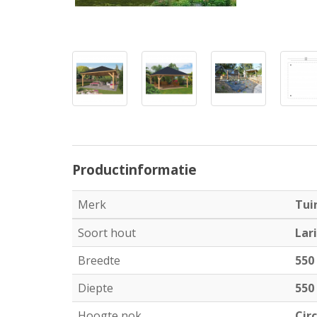
Productinformatie
Merk
Tui
Soort hout
Lar
Breedte
550
Diepte
550
Hoogte nok
Cir