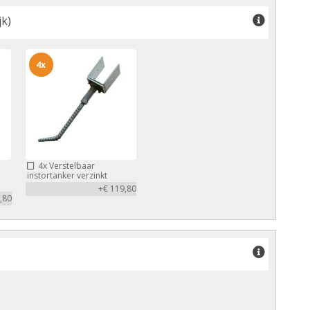
k)
4x
4x
Verstelbaar
1
instortanker verzinkt
+€ 119,80
,80