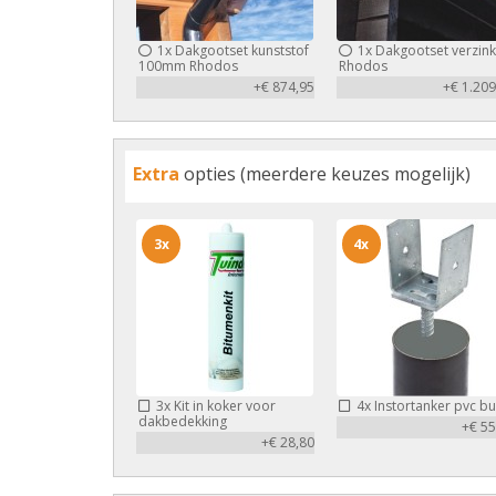
1x
Dakgootset kunststof
1x
Dakgootset verzink
100mm Rhodos
Rhodos
+€ 874,95
+€ 1.209
Extra
opties (meerdere keuzes mogelijk)
3x
4x
3x
Kit in koker voor
4x
Instortanker pvc bu
dakbedekking
+€ 55
+€ 28,80