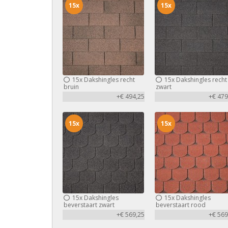
15x
15x
15x
Dakshingles recht
15x
Dakshingles recht
bruin
zwart
+€ 494,25
+€ 479
15x
15x
15x
Dakshingles
15x
Dakshingles
beverstaart zwart
beverstaart rood
+€ 569,25
+€ 569