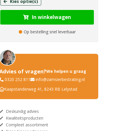
Kies optie(s)
In winkelwagen
Op bestelling snel leverbaar
Advies of vragen?
We helpen u graag
0320 252 811
info@zamsierbestrating.nl
Kaapstanderweg 41, 8243 RB Lelystad
Deskundig advies
Kwaliteitsproducten
Compleet assortiment