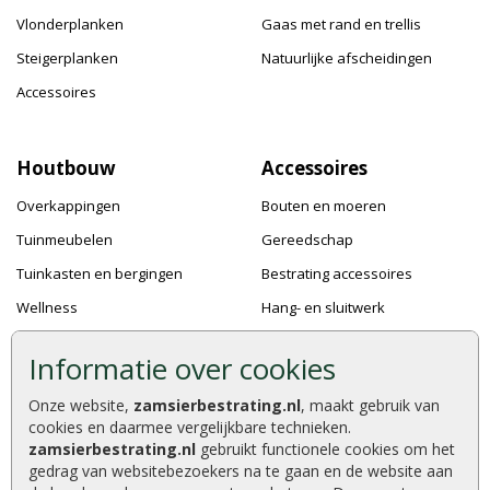
Vlonderplanken
Gaas met rand en trellis
Steigerplanken
Natuurlijke afscheidingen
Accessoires
Houtbouw
Accessoires
Overkappingen
Bouten en moeren
Tuinmeubelen
Gereedschap
Tuinkasten en bergingen
Bestrating accessoires
Wellness
Hang- en sluitwerk
Speeltoestellen
Bevestigingsmaterialen
Informatie over cookies
Dierenverblijven
Verf en Beits
Onze website,
zamsierbestrating.nl
, maakt gebruik van
Pergola's
Dakafwerking
cookies en daarmee vergelijkbare technieken.
Accessoires
zamsierbestrating.nl
gebruikt functionele cookies om het
gedrag van websitebezoekers na te gaan en de website aan