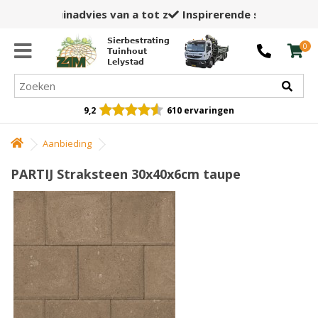
Inspirerende showtuin,
winkel en opslag
Sierbestrating
0
Tuinhout
Lelystad
9,2
610 ervaringen
Aanbieding
PARTIJ Straksteen 30x40x6cm taupe