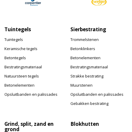
Tuintegels
Sierbestrating
Tuintegels
Trommelstenen
Keramische tegels
Betonklinkers
Betontegels
Betonelementen
Bestratingsmateriaal
Bestratingsmateriaal
Natuursteen tegels
Strakke bestrating
Betonelementen
Muurstenen
Opsluitbanden en palissades
Opsluitbanden en palissades
Gebakken bestrating
Grind, split, zand en
Blokhutten
grond