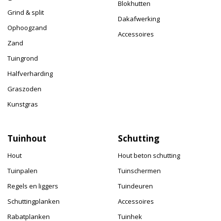
Blokhutten
Grind & split
Dakafwerking
Ophoogzand
Accessoires
Zand
Tuingrond
Halfverharding
Graszoden
Kunstgras
Tuinhout
Schutting
Hout
Hout beton schutting
Tuinpalen
Tuinschermen
Regels en liggers
Tuindeuren
Schuttingplanken
Accessoires
Rabatplanken
Tuinhek