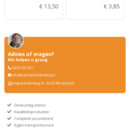
€ 13,50
€ 3,85
Advies of vragen?
We helpen u graag
0320 252 811
info@zamsierbestrating.nl
Kaapstanderweg 41, 8243 RB Lelystad
Deskundig advies
Kwaliteitsproducten
Compleet assortiment
Eigen transportservice