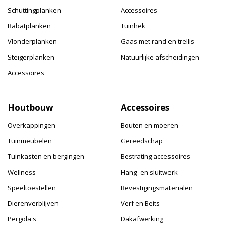
Schuttingplanken
Accessoires
Rabatplanken
Tuinhek
Vlonderplanken
Gaas met rand en trellis
Steigerplanken
Natuurlijke afscheidingen
Accessoires
Houtbouw
Accessoires
Overkappingen
Bouten en moeren
Tuinmeubelen
Gereedschap
Tuinkasten en bergingen
Bestrating accessoires
Wellness
Hang- en sluitwerk
Speeltoestellen
Bevestigingsmaterialen
Dierenverblijven
Verf en Beits
Pergola's
Dakafwerking