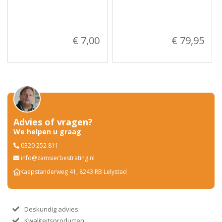
€ 7,00
€ 79,95
Advies of vragen?
We helpen u graag
0320 252 811
info@zamsierbestrating.nl
Kaapstanderweg 41, 8243 RB Lelystad
Deskundig advies
Kwaliteitsproducten