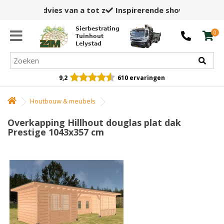
Inspirerende showtuin,
winkel en opslag
Sierbestrating
0
Tuinhout
Lelystad
9,2
610 ervaringen
Houtbouw & meubels
Overkapping Hillhout douglas plat dak
Prestige 1043x357 cm