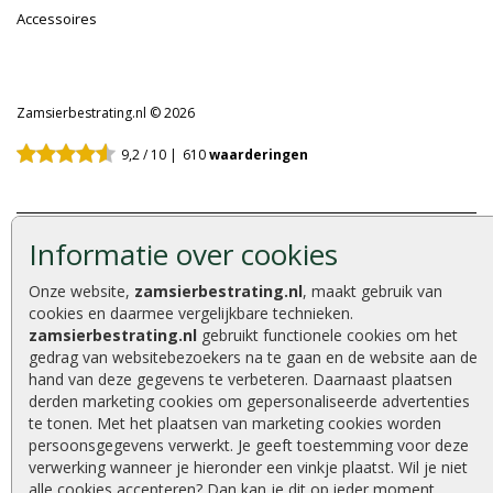
Accessoires
Zamsierbestrating.nl © 2026
9,2 / 10 |
610
waarderingen
Informatie over cookies
Algemene Voorwaarden
|
Privacy Policy
|
Cookies
|
Sitemap
Onze website,
zamsierbestrating.nl
, maakt gebruik van
cookies en daarmee vergelijkbare technieken.
zamsierbestrating.nl
gebruikt functionele cookies om het
gedrag van websitebezoekers na te gaan en de website aan de
hand van deze gegevens te verbeteren. Daarnaast plaatsen
derden marketing cookies om gepersonaliseerde advertenties
te tonen. Met het plaatsen van marketing cookies worden
persoonsgegevens verwerkt. Je geeft toestemming voor deze
verwerking wanneer je hieronder een vinkje plaatst. Wil je niet
alle cookies accepteren? Dan kan je dit op ieder moment