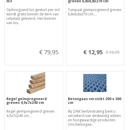
m3
grenen 6,8x6,8x270 cm
Ophoogzand los gestort per m3
Tuinpaal geïmpregneerd grenen
wordt gratis binnen de kern van
6,8x6,8x270 cm....
Lelystad geleverd. Het leveren
van los..
€ 79,95
€ 12,95
€ 15,95
Regel geïmpregneerd
Betongaas verzinkt 200 x 300
grenen 4,5x7x240 cm
cm
Regel geïmpregneerd grenen
Bij ZAM Sierbestrating bent u
4,5x7x240 cm....
verzekerd van deskundig advies
en hoogwaardige producten.
Ons betongaa..