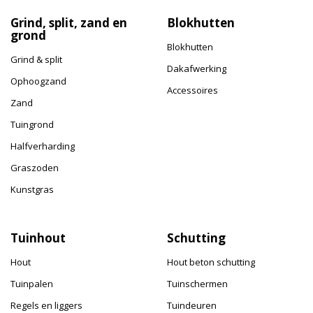
Grind, split, zand en
Blokhutten
grond
Blokhutten
Grind & split
Dakafwerking
Ophoogzand
Accessoires
Zand
Tuingrond
Halfverharding
Graszoden
Kunstgras
Tuinhout
Schutting
Hout
Hout beton schutting
Tuinpalen
Tuinschermen
Regels en liggers
Tuindeuren