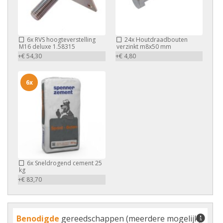
6x
RVS hoogteverstelling
24x
Houtdraadbouten
M16 deluxe 1.58315
verzinkt m8x50 mm
+€ 54,30
+€ 4,80
6x
6x
Sneldrogend cement 25
kg
+€ 83,70
Benodigde
gereedschappen (meerdere mogelijk)