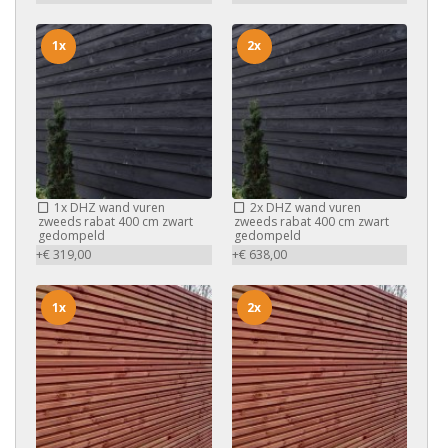
1x
2x
1x
DHZ wand vuren
2x
DHZ wand vuren
zweeds rabat 400 cm zwart
zweeds rabat 400 cm zwart
gedompeld
gedompeld
+€ 319,00
+€ 638,00
1x
2x