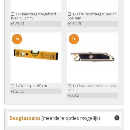
1x
Handzaag oliegehard
1x
Elite handzaag superior
blad 450 mm
550 mm
+€ 25,45
+€ 34,45
1x
1x
1x
Waterpas 60 cm
1x
Universeelmes met anti-
slib
+€ 25,05
+€ 6,05
Douglasbeits
(meerdere opties mogelijk)