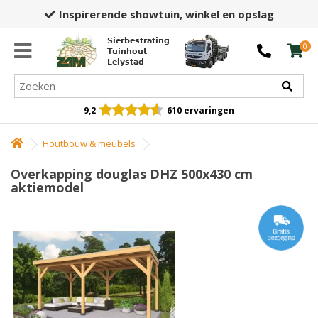
Inspirerende showtuin,
winkel en opslag
Sierbestrating
0
Tuinhout
Lelystad
9,2
610 ervaringen
Houtbouw & meubels
Overkapping douglas DHZ 500x430 cm
aktiemodel