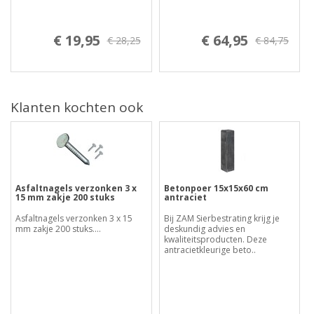
€ 19,95
€ 64,95
€ 28,25
€ 84,75
Klanten kochten ook
Asfaltnagels verzonken 3 x
Betonpoer 15x15x60 cm
15 mm zakje 200 stuks
antraciet
Asfaltnagels verzonken 3 x 15
Bij ZAM Sierbestrating krijg je
mm zakje 200 stuks....
deskundig advies en
kwaliteitsproducten. Deze
antracietkleurige beto..