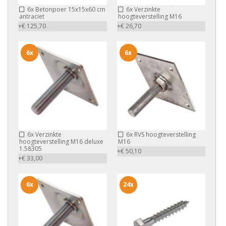
6x
Betonpoer 15x15x60 cm
6x
Verzinkte
antraciet
hoogteverstelling M16
+€ 125,70
+€ 26,70
6x
6x
6x
Verzinkte
6x
RVS hoogteverstelling
hoogteverstelling M16 deluxe
M16
1.58305
+€ 50,10
+€ 33,00
6x
24x