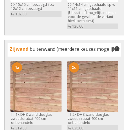
15x
15 cm bezaagd i.p.v.
14x
14 cm geschaafd i.p.v.
12x12 cm bezaagd
11x11 cm geschaafd
(Uitsluitend mogelijk indien u
+€ 102,00
voor de geschaafde variant
hierboven kiest)
+€ 126,00
Zijwand
buitenwand (meerdere keuzes mogelijk)
1x
2x
1x
DHZ wand douglas
2x
DHZ wand douglas
zweeds rabat 400 cm
zweeds rabat 400 cm
onbehandeld
onbehandeld
+€ 319,00
+€ 638,00