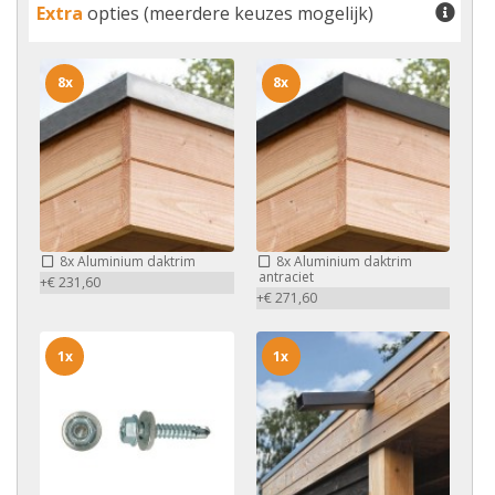
Extra
opties (meerdere keuzes mogelijk)
8x
8x
8x
Aluminium daktrim
8x
Aluminium daktrim
antraciet
+€ 231,60
+€ 271,60
1x
1x