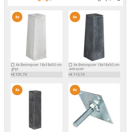
6x
6x
6x
Betonpoer 18x18x50 cm
6x
Betonpoer 18x18x50 cm
grijs
antraciet
+€ 101,70
+€ 113,70
6x
6x