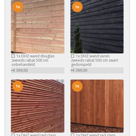
1x
1x
1x
DHZ wand douglas
1x
DHZ wand vuren
zweeds rabat 500 cm
zweeds rabat 500 cm zwart
onbehandeld
gedompeld
+€ 369,00
+€ 369,00
1x
1x
1x
DHZ wand red class
1x
DHZ wand red class