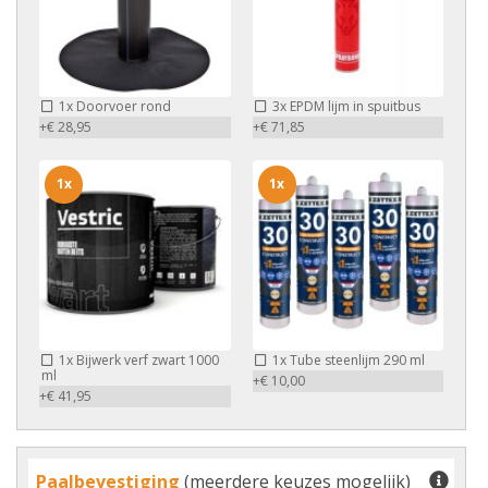
1x
Doorvoer rond
3x
EPDM lijm in spuitbus
+€ 28,95
+€ 71,85
1x
1x
1x
Bijwerk verf zwart 1000
1x
Tube steenlijm 290 ml
ml
+€ 10,00
+€ 41,95
Paalbevestiging
(meerdere keuzes mogelijk)