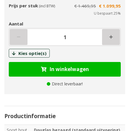
Prijs per stuk
€ 1.469,95
€ 1.099,95
(incl BTW)
U bespaart 25%
Aantal
Kies optie(s)
In winkelwagen
Direct leverbaar!
Productinformatie
Soort hout
Douglas bezaagd (standaard uitvoering)