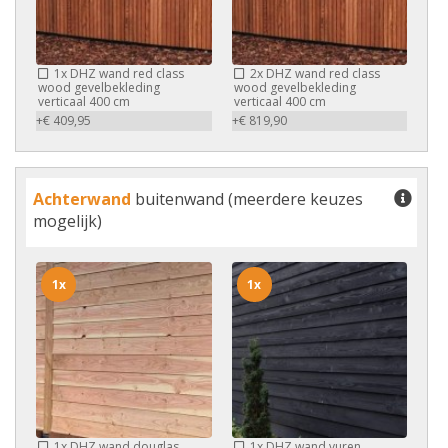
1x
DHZ wand red class
2x
DHZ wand red class
wood gevelbekleding
wood gevelbekleding
verticaal 400 cm
verticaal 400 cm
+€ 409,95
+€ 819,90
Achterwand
buitenwand (meerdere keuzes
mogelijk)
1x
1x
1x
DHZ wand douglas
1x
DHZ wand vuren