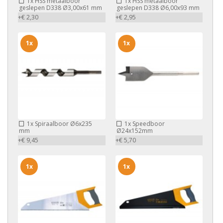
1x
HSS metaalboor
1x
HSS metaalboor
geslepen D338 Ø3,00x61 mm
geslepen D338 Ø6,00x93 mm
+€ 2,30
+€ 2,95
1x
1x
1x
Spiraalboor Ø6x235
1x
Speedboor
mm
Ø24x152mm
+€ 9,45
+€ 5,70
1x
1x