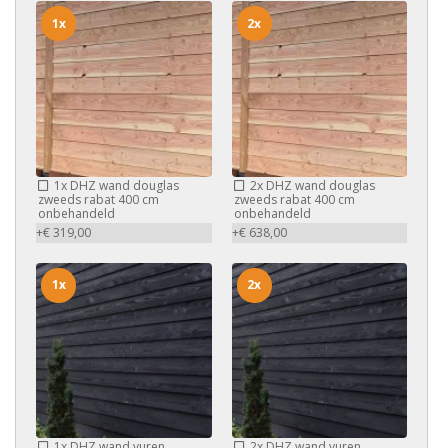
1x
2x
1x
DHZ wand douglas
2x
DHZ wand douglas
zweeds rabat 400 cm
zweeds rabat 400 cm
onbehandeld
onbehandeld
+€ 319,00
+€ 638,00
1x
2x
1x
DHZ wand vuren
2x
DHZ wand vuren