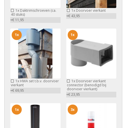
1x
Daktrimschroeven (ca.
1x
Doorvoer vierkant
40 stuks)
+€ 43,95
+€ 11,95
1x
1x
1x
HWA set t.b.v. doorvoer
1x
Doorvoer vierkant
vierkant
connector (benodigd bij
doorvoer vierkant)
+€ 69,95
+€ 23,95
1x
3x