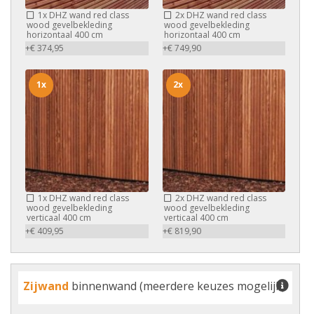
1x
DHZ wand red class
2x
DHZ wand red class
wood gevelbekleding
wood gevelbekleding
horizontaal 400 cm
horizontaal 400 cm
+€ 374,95
+€ 749,90
1x
2x
1x
DHZ wand red class
2x
DHZ wand red class
wood gevelbekleding
wood gevelbekleding
verticaal 400 cm
verticaal 400 cm
+€ 409,95
+€ 819,90
Zijwand
binnenwand (meerdere keuzes mogelijk)