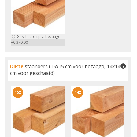
Geschaafd i.p.v. bezaagd
+€ 370,00
Dikte
staanders (15x15 cm voor bezaagd, 14x14
cm voor geschaafd)
15x
14x