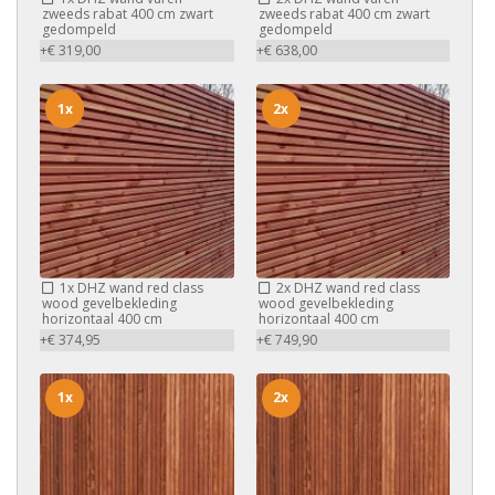
zweeds rabat 400 cm zwart
zweeds rabat 400 cm zwart
gedompeld
gedompeld
+€ 319,00
+€ 638,00
1x
2x
1x
DHZ wand red class
2x
DHZ wand red class
wood gevelbekleding
wood gevelbekleding
horizontaal 400 cm
horizontaal 400 cm
+€ 374,95
+€ 749,90
1x
2x