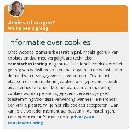
Advies of vragen?
We helpen u graag
0320 252 811
Informatie over cookies
info@zamsierbestrating.nl
Onze website,
zamsierbestrating.nl
, maakt gebruik van
Kaapstanderweg 41, 8243 RB Lelystad
cookies en daarmee vergelijkbare technieken.
zamsierbestrating.nl
gebruikt functionele cookies om het
gedrag van websitebezoekers na te gaan en de website aan
Deskundig advies
de hand van deze gegevens te verbeteren. Daarnaast
Kwaliteitsproducten
plaatsen derden marketing cookies om gepersonaliseerde
advertenties te tonen. Met het plaatsen van marketing
Compleet assortiment
cookies worden persoonsgegevens verwerkt. Je geeft
Eigen transportservice
toestemming voor deze verwerking wanneer je hieronder
Ruim 40 jaar een begrip
een vinkje plaatst. Wil je niet alle cookies accepteren? Dan
Altijd scherpe aanbiedingen
kan je dit op ieder moment aanpassen in de instellingen.
Veel producten op voorraad
Lees voor meer informatie onze
privacy- en
Tuinaanleg van A tot Z
cookieverklaring
.