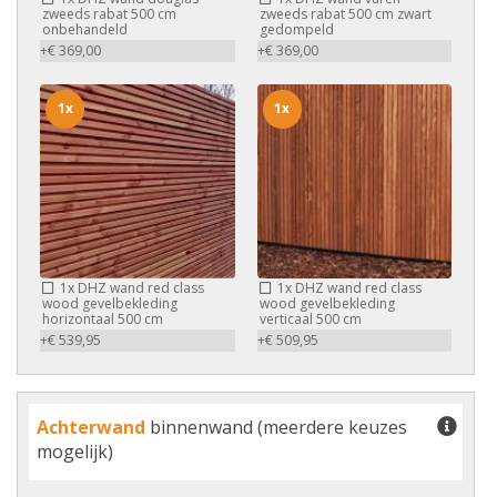
zweeds rabat 500 cm
zweeds rabat 500 cm zwart
onbehandeld
gedompeld
+€ 369,00
+€ 369,00
1x
1x
1x
DHZ wand red class
1x
DHZ wand red class
wood gevelbekleding
wood gevelbekleding
horizontaal 500 cm
verticaal 500 cm
+€ 539,95
+€ 509,95
Achterwand
binnenwand (meerdere keuzes
mogelijk)