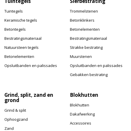
Tuintegels
Sierbestrating
Tuintegels
Trommelstenen
Keramische tegels
Betonklinkers
Betontegels
Betonelementen
Bestratingsmateriaal
Bestratingsmateriaal
Natuursteen tegels
Strakke bestrating
Betonelementen
Muurstenen
Opsluitbanden en palissades
Opsluitbanden en palissades
Gebakken bestrating
Grind, split, zand en
Blokhutten
grond
Blokhutten
Grind & split
Dakafwerking
Ophoogzand
Accessoires
Zand