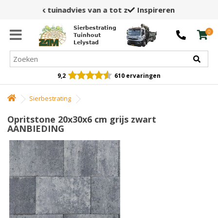
Inspirerende showtuin,
winkel en opslag
Sierbestrating
0
Tuinhout
Lelystad
9,2
610 ervaringen
Sierbestrating
Opritstone 20x30x6 cm grijs zwart
AANBIEDING