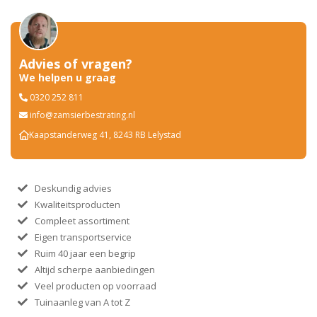
Advies of vragen?
We helpen u graag
0320 252 811
info@zamsierbestrating.nl
Kaapstanderweg 41, 8243 RB Lelystad
Deskundig advies
Kwaliteitsproducten
Compleet assortiment
Eigen transportservice
Ruim 40 jaar een begrip
Altijd scherpe aanbiedingen
Veel producten op voorraad
Tuinaanleg van A tot Z