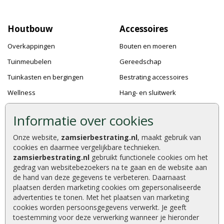
Houtbouw
Accessoires
Overkappingen
Bouten en moeren
Tuinmeubelen
Gereedschap
Tuinkasten en bergingen
Bestrating accessoires
Wellness
Hang- en sluitwerk
Speeltoestellen
Bevestigingsmaterialen
Informatie over cookies
Dierenverblijven
Verf en Beits
Onze website,
zamsierbestrating.nl
, maakt gebruik van
Pergola's
Dakafwerking
cookies en daarmee vergelijkbare technieken.
Accessoires
zamsierbestrating.nl
gebruikt functionele cookies om het
gedrag van websitebezoekers na te gaan en de website aan
de hand van deze gegevens te verbeteren. Daarnaast
plaatsen derden marketing cookies om gepersonaliseerde
advertenties te tonen. Met het plaatsen van marketing
Zamsierbestrating.nl © 2026
cookies worden persoonsgegevens verwerkt. Je geeft
9,2 / 10 |
610
waarderingen
toestemming voor deze verwerking wanneer je hieronder