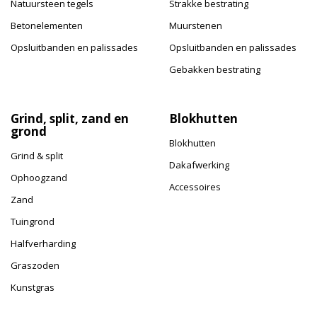
Natuursteen tegels
Strakke bestrating
Betonelementen
Muurstenen
Opsluitbanden en palissades
Opsluitbanden en palissades
Gebakken bestrating
Grind, split, zand en
Blokhutten
grond
Blokhutten
Grind & split
Dakafwerking
Ophoogzand
Accessoires
Zand
Tuingrond
Halfverharding
Graszoden
Kunstgras