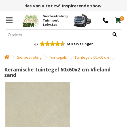
Inspirerende showtuin,
winkel en opslag
Sierbestrating
0
Tuinhout
Lelystad
9,2
610 ervaringen
Sierbestrating
Tuintegels
Tuintegels 60x60 cm
Keramische tuintegel 60x60x2 cm Vlieland
zand