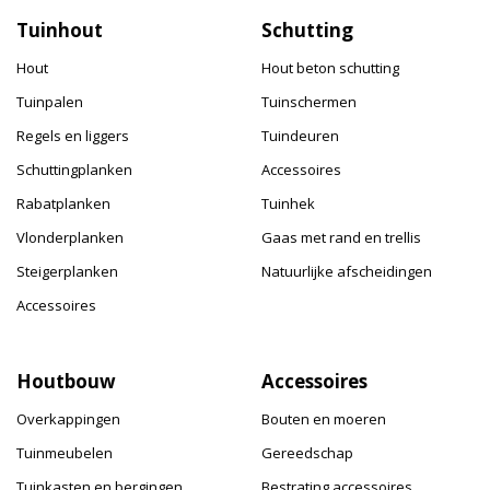
Tuinhout
Schutting
Hout
Hout beton schutting
Tuinpalen
Tuinschermen
Regels en liggers
Tuindeuren
Schuttingplanken
Accessoires
Rabatplanken
Tuinhek
Vlonderplanken
Gaas met rand en trellis
Steigerplanken
Natuurlijke afscheidingen
Accessoires
Houtbouw
Accessoires
Overkappingen
Bouten en moeren
Tuinmeubelen
Gereedschap
Tuinkasten en bergingen
Bestrating accessoires