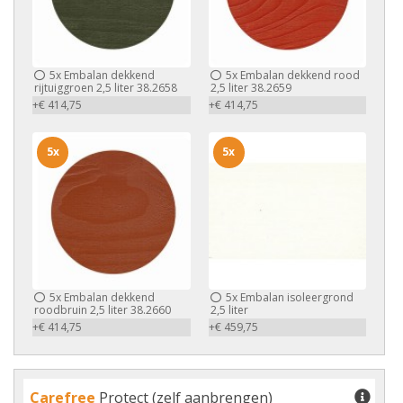
5x
Embalan dekkend
5x
Embalan dekkend rood
rijtuiggroen 2,5 liter 38.2658
2,5 liter 38.2659
+€ 414,75
+€ 414,75
5x
5x
5x
Embalan dekkend
5x
Embalan isoleergrond
roodbruin 2,5 liter 38.2660
2,5 liter
+€ 414,75
+€ 459,75
Carefree
Protect (zelf aanbrengen)