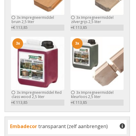
3x
Impregneermiddel
3x
Impregneermiddel
bruin 2,5 liter
zilvergrijs 2,5 liter
+€ 113,85
+€ 113,85
3x
3x
3x
Impregneermiddel Red
3x
Impregneermiddel
class wood 2,5 liter
kleurloos 2,5 liter
+€ 113,85
+€ 113,85
Embadecor
transparant (zelf aanbrengen)