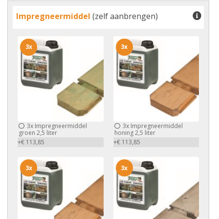
Impregneermiddel
(zelf aanbrengen)
3x
3x
3x
Impregneermiddel
3x
Impregneermiddel
groen 2,5 liter
honing 2,5 liter
+€ 113,85
+€ 113,85
3x
3x