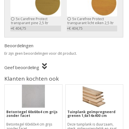
5x
Carefree Protect
5x
Carefree Protect
transparant pine 2,5 ltr
transparant licht eiken 2,5 ltr
+€ 404,75
+€ 404,75
Beoordelingen
Er zijn geen beoordelingen voor dit product.
Geef beoordeling
Klanten kochten ook
Betontegel 60x60x4 cm grijs
Tuinplank geïmpregneerd
zonder facet
grenen 1,6x14x400 cm
Betontegel 60x60x4 cm grijs
Deze tuinplank is duurzaam,
zonder facet....
sterk, milieuvriendelijk en gaat