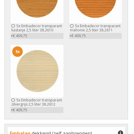
5x
Embadecor transparant
5x
Embadecor transparant
kastanje 2,5 liter 38.2610
mahonie 2,5 liter 38.2611
+€ 409,75
+€ 409,75
5x
5x
Embadecor transparant
zilvergrijs 2,5 liter 38.2612
+€ 409,75
Embalan
dekkend (zelf aanbrengen)