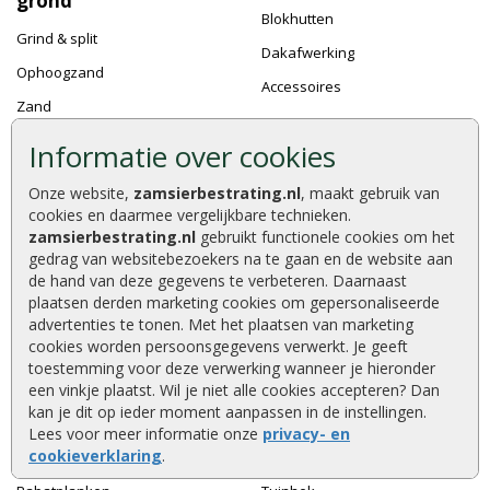
grond
Blokhutten
Grind & split
Dakafwerking
Ophoogzand
Accessoires
Zand
Tuingrond
Informatie over cookies
Halfverharding
Onze website,
zamsierbestrating.nl
, maakt gebruik van
Graszoden
cookies en daarmee vergelijkbare technieken.
zamsierbestrating.nl
gebruikt functionele cookies om het
Kunstgras
gedrag van websitebezoekers na te gaan en de website aan
de hand van deze gegevens te verbeteren. Daarnaast
plaatsen derden marketing cookies om gepersonaliseerde
Tuinhout
Schutting
advertenties te tonen. Met het plaatsen van marketing
cookies worden persoonsgegevens verwerkt. Je geeft
Hout
Hout beton schutting
toestemming voor deze verwerking wanneer je hieronder
een vinkje plaatst. Wil je niet alle cookies accepteren? Dan
Tuinpalen
Tuinschermen
kan je dit op ieder moment aanpassen in de instellingen.
Regels en liggers
Tuindeuren
Lees voor meer informatie onze
privacy- en
cookieverklaring
.
Schuttingplanken
Accessoires