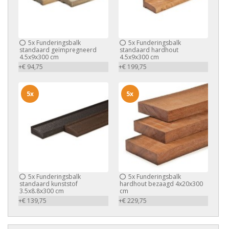
5x
Funderingsbalk
5x
Funderingsbalk
standaard geïmpregneerd
standaard hardhout
4.5x9x300 cm
4.5x9x300 cm
+€ 94,75
+€ 199,75
5x
5x
5x
Funderingsbalk
5x
Funderingsbalk
standaard kunststof
hardhout bezaagd 4x20x300
3.5x8.8x300 cm
cm
+€ 139,75
+€ 229,75