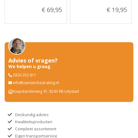
€ 69,95
€ 19,95
Advies of vragen?
We helpen u graag
0320 252 811
info@zamsierbestrating.nl
Kaapstanderweg 41, 8243 RB Lelystad
Deskundig advies
Kwaliteitsproducten
Compleet assortiment
Eigen transportservice