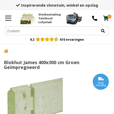
Inspirerende showtuin,
winkel en opslag
Sierbestrating
0
Tuinhout
Lelystad
9,2
610 ervaringen
Blokhut James 400x300 cm Groen
Geïmpregneerd