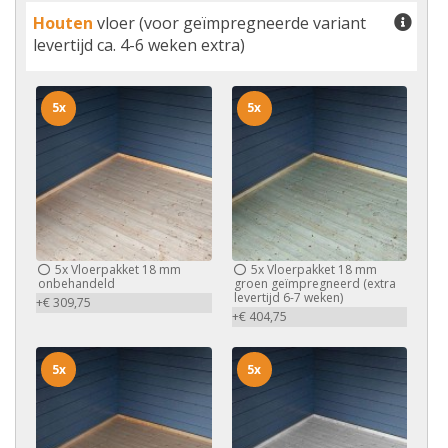
Houten
vloer (voor geïmpregneerde variant
levertijd ca. 4-6 weken extra)
5x
5x
5x
Vloerpakket 18 mm
5x
Vloerpakket 18 mm
onbehandeld
groen geïmpregneerd (extra
levertijd 6-7 weken)
+€ 309,75
+€ 404,75
5x
5x