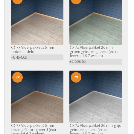
7x
Vloerpakket 26 mm
7x
Vloerpakket 26 mm
onbehandeld
groen geïmpregneerd (extra
levertijd 6-7 weken)
+€ 454,65
+€ 608,65
7x
7x
7x
Vloerpakket 26 mm
7x
Vloerpakket 26 mm grijs
bruin geïmpregneerd (extra
geïmpregneerd (extra
levertijd 6-7 weken)
levertijd 6-7 weken)