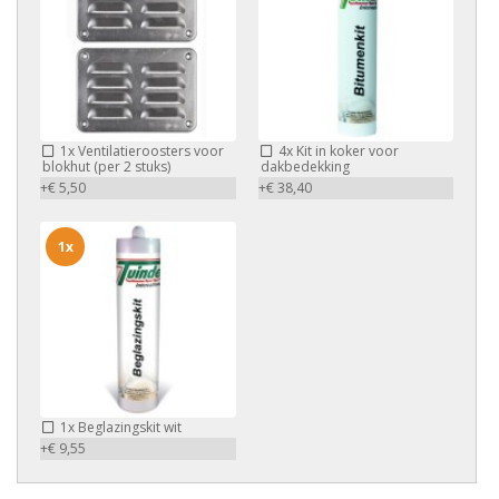
1x
Ventilatieroosters voor
4x
Kit in koker voor
blokhut (per 2 stuks)
dakbedekking
+€ 5,50
+€ 38,40
1x
1x
Beglazingskit wit
+€ 9,55