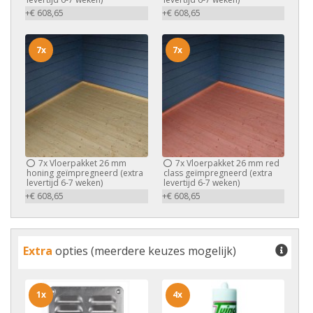
+€ 608,65
+€ 608,65
7x
7x
7x
Vloerpakket 26 mm
7x
Vloerpakket 26 mm red
honing geïmpregneerd (extra
class geïmpregneerd (extra
levertijd 6-7 weken)
levertijd 6-7 weken)
+€ 608,65
+€ 608,65
Extra
opties (meerdere keuzes mogelijk)
1x
4x