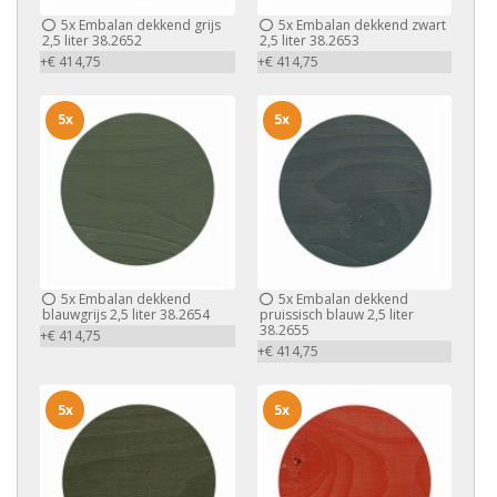
5x
Embalan dekkend grijs
5x
Embalan dekkend zwart
2,5 liter 38.2652
2,5 liter 38.2653
+€ 414,75
+€ 414,75
5x
5x
5x
Embalan dekkend
5x
Embalan dekkend
blauwgrijs 2,5 liter 38.2654
pruissisch blauw 2,5 liter
38.2655
+€ 414,75
+€ 414,75
5x
5x