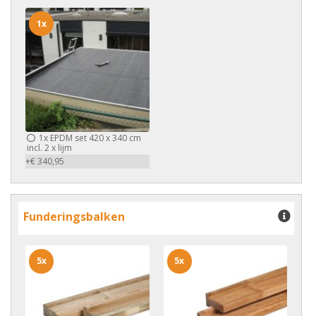
1x
1x
EPDM set 420 x 340 cm
incl. 2 x lijm
+€ 340,95
Funderingsbalken
5x
5x