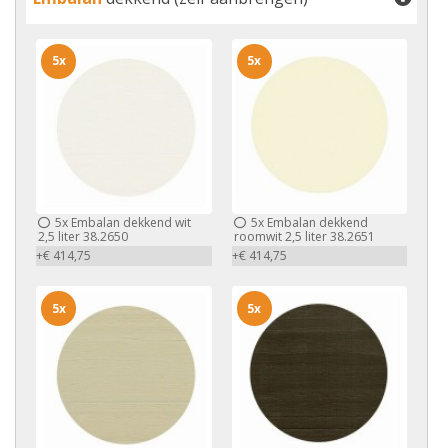
5x
5x
5x
Embalan dekkend wit
5x
Embalan dekkend
2,5 liter 38.2650
roomwit 2,5 liter 38.2651
+€ 414,75
+€ 414,75
5x
5x