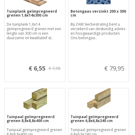
Tuinplank geïmpregneerd
Betongaas verzinkt 200 x 300
grenen 1,6x14x300 cm
cm
De tuinplank 1,6x14
Bij ZAM Sierbestrating bent u
geïmpregneerd grenen met een
verzekerd van deskundig advies
lengte van 300 cm is een
en hoogwaardige producten.
duurzame en kwalitatief st..
Ons betongaa..
€ 6,55
€ 79,95
€ 7,95
Tuinpaal geïmpregneerd
Tuinpaal geïmpregneerd
grenen 8,8x8,8x400 cm
grenen 6,8x6,8x240 cm
Tuinpaal geïmpregneerd grenen
Tuinpaal geïmpregneerd grenen
8,8x8,8x400 cm....
6,8x6,8x240 cm....