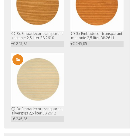
3x
Embadecor transparant
3x
Embadecor transparant
kastanje 2,5 liter 38.2610
mahonie 2,5 liter 38.2611
+€ 245,85
+€ 245,85
3x
3x
Embadecor transparant
zilvergrijs 2,5 liter 38.2612
+€ 245,85