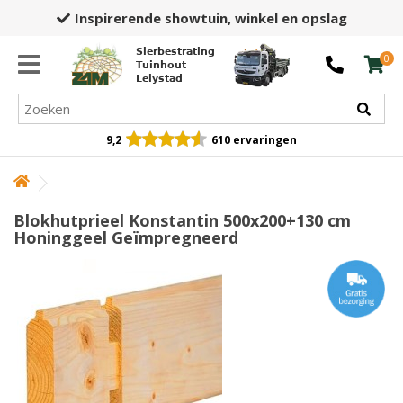
Inspirerende showtuin,
winkel en opslag
Sierbestrating
0
Tuinhout
Lelystad
9,2
610 ervaringen
Blokhutprieel Konstantin 500x200+130 cm
Honinggeel Geïmpregneerd