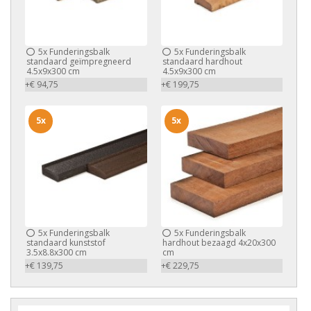
5x
Funderingsbalk
5x
Funderingsbalk
standaard geïmpregneerd
standaard hardhout
4.5x9x300 cm
4.5x9x300 cm
+€ 94,75
+€ 199,75
5x
5x
5x
Funderingsbalk
5x
Funderingsbalk
standaard kunststof
hardhout bezaagd 4x20x300
3.5x8.8x300 cm
cm
+€ 139,75
+€ 229,75