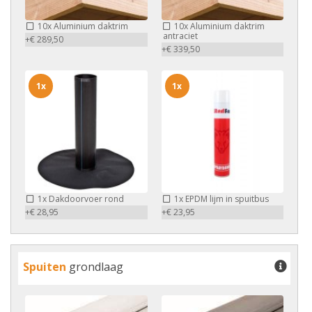
10x
Aluminium daktrim
10x
Aluminium daktrim
antraciet
+€ 289,50
+€ 339,50
1x
1x
1x
Dakdoorvoer rond
1x
EPDM lijm in spuitbus
+€ 28,95
+€ 23,95
Spuiten
grondlaag