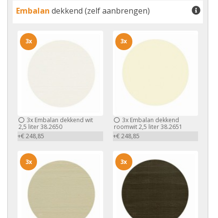
Embalan
dekkend (zelf aanbrengen)
3x
3x
3x
Embalan dekkend wit
3x
Embalan dekkend
2,5 liter 38.2650
roomwit 2,5 liter 38.2651
+€ 248,85
+€ 248,85
3x
3x