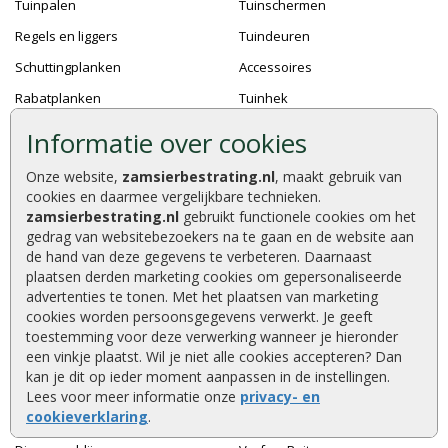
Tuinpalen
Tuinschermen
Regels en liggers
Tuindeuren
Schuttingplanken
Accessoires
Rabatplanken
Tuinhek
Vlonderplanken
Gaas met rand en trellis
Informatie over cookies
Steigerplanken
Natuurlijke afscheidingen
Onze website,
zamsierbestrating.nl
, maakt gebruik van
Accessoires
cookies en daarmee vergelijkbare technieken.
zamsierbestrating.nl
gebruikt functionele cookies om het
gedrag van websitebezoekers na te gaan en de website aan
de hand van deze gegevens te verbeteren. Daarnaast
Houtbouw
Accessoires
plaatsen derden marketing cookies om gepersonaliseerde
Overkappingen
Bouten en moeren
advertenties te tonen. Met het plaatsen van marketing
cookies worden persoonsgegevens verwerkt. Je geeft
Tuinmeubelen
Gereedschap
toestemming voor deze verwerking wanneer je hieronder
een vinkje plaatst. Wil je niet alle cookies accepteren? Dan
Tuinkasten en bergingen
Bestrating accessoires
kan je dit op ieder moment aanpassen in de instellingen.
Wellness
Hang- en sluitwerk
Lees voor meer informatie onze
privacy- en
cookieverklaring
.
Speeltoestellen
Bevestigingsmaterialen