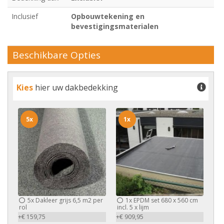
Inclusief
Opbouwtekening en
bevestigingsmaterialen
Beschikbare Opties
Kies
hier uw dakbedekking
5x
1x
5x
Dakleer grijs 6,5 m2 per
1x
EPDM set 680 x 560 cm
rol
incl. 5 x lijm
+€ 159,75
+€ 909,95