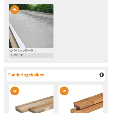
6x
6x
Easy-Roofing
+€ 491,70
Funderingsbalken
5x
5x