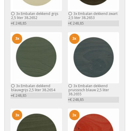
3x
Embalan dekkend grijs
3x
Embalan dekkend zwart
2,5 liter 38.2652
2,5 liter 38.2653
+€ 248,85
+€ 248,85
3x
3x
3x
Embalan dekkend
3x
Embalan dekkend
blauwgrijs 2,5 liter 38.2654
pruissisch blauw 2,5 liter
38.2655
+€ 248,85
+€ 248,85
3x
3x