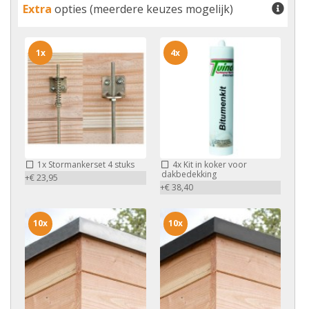
Extra
opties (meerdere keuzes mogelijk)
1x
4x
1x
Stormankerset 4 stuks
4x
Kit in koker voor
dakbedekking
+€ 23,95
+€ 38,40
10x
10x