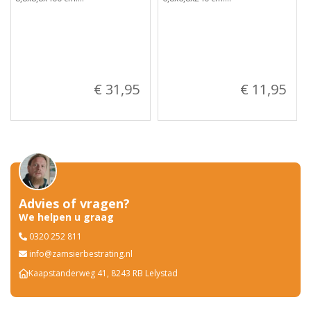
€ 31,95
€ 11,95
Advies of vragen?
We helpen u graag
0320 252 811
info@zamsierbestrating.nl
Kaapstanderweg 41, 8243 RB Lelystad