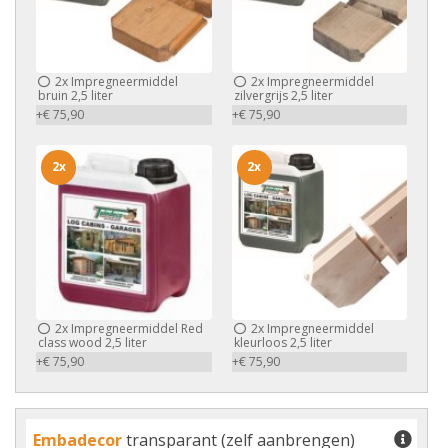
2x
Impregneermiddel
2x
Impregneermiddel
bruin 2,5 liter
zilvergrijs 2,5 liter
+€ 75,90
+€ 75,90
2x
2x
2x
Impregneermiddel Red
2x
Impregneermiddel
class wood 2,5 liter
kleurloos 2,5 liter
+€ 75,90
+€ 75,90
Embadecor
transparant (zelf aanbrengen)