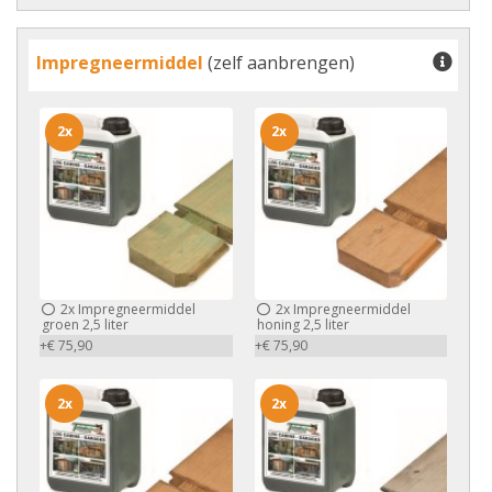
Impregneermiddel
(zelf aanbrengen)
2x
2x
2x
Impregneermiddel
2x
Impregneermiddel
groen 2,5 liter
honing 2,5 liter
+€ 75,90
+€ 75,90
2x
2x