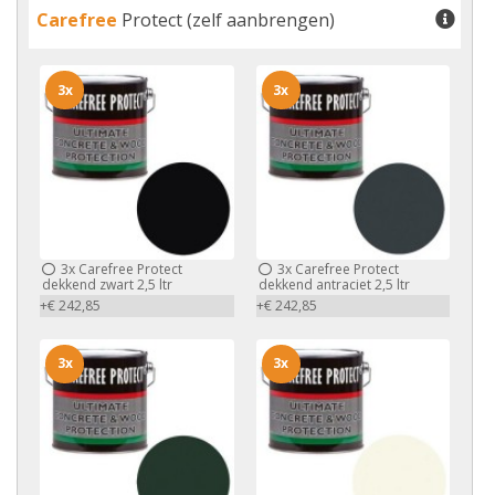
Carefree
Protect (zelf aanbrengen)
3x
3x
3x
Carefree Protect
3x
Carefree Protect
dekkend zwart 2,5 ltr
dekkend antraciet 2,5 ltr
+€ 242,85
+€ 242,85
3x
3x