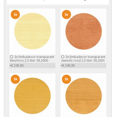
3x
3x
3x
Embadecor transparant
3x
Embadecor transparant
kleurloos 2,5 liter 38.2600
zweeds rood 2,5 liter 38.2601
+€ 245,85
+€ 245,85
3x
3x