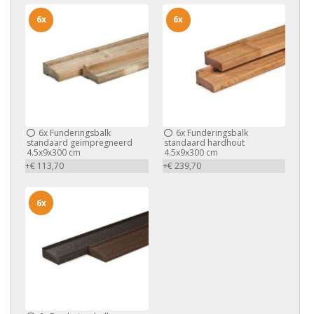
6x
6x
6x
Funderingsbalk
6x
Funderingsbalk
standaard geïmpregneerd
standaard hardhout
4.5x9x300 cm
4.5x9x300 cm
+€ 113,70
+€ 239,70
6x