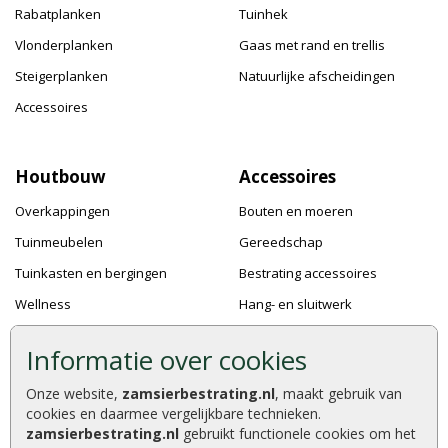
Rabatplanken
Tuinhek
Vlonderplanken
Gaas met rand en trellis
Steigerplanken
Natuurlijke afscheidingen
Accessoires
Houtbouw
Accessoires
Overkappingen
Bouten en moeren
Tuinmeubelen
Gereedschap
Tuinkasten en bergingen
Bestrating accessoires
Wellness
Hang- en sluitwerk
Speeltoestellen
Bevestigingsmaterialen
Informatie over cookies
Dierenverblijven
Verf en Beits
Onze website,
zamsierbestrating.nl
, maakt gebruik van
Pergola's
Dakafwerking
cookies en daarmee vergelijkbare technieken.
Accessoires
zamsierbestrating.nl
gebruikt functionele cookies om het