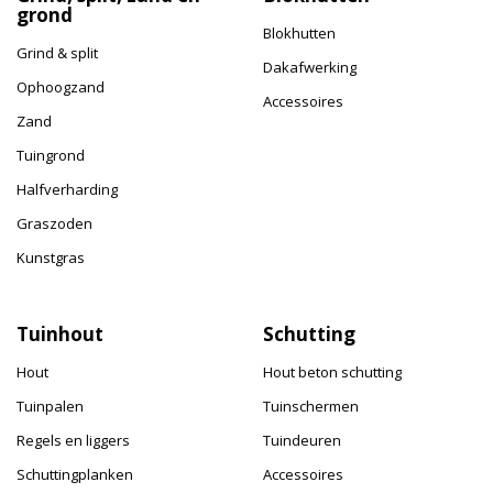
grond
Blokhutten
Grind & split
Dakafwerking
Ophoogzand
Accessoires
Zand
Tuingrond
Halfverharding
Graszoden
Kunstgras
Tuinhout
Schutting
Hout
Hout beton schutting
Tuinpalen
Tuinschermen
Regels en liggers
Tuindeuren
Schuttingplanken
Accessoires