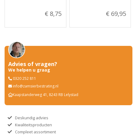
€ 8,75
€ 69,95
Advies of vragen?
We helpen u graag
0320 252 811
info@zamsierbestrating.nl
Kaapstanderweg 41, 8243 RB Lelystad
Deskundig advies
Kwaliteitsproducten
Compleet assortiment