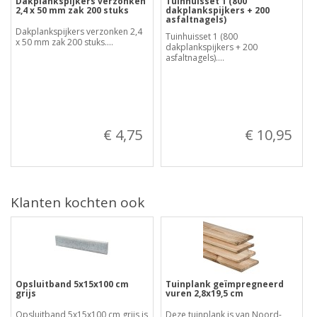
Dakplankspijkers verzonken
Tuinhuisset 1 (800
2,4 x 50 mm zak 200 stuks
dakplankspijkers + 200
asfaltnagels)
Dakplankspijkers verzonken 2,4
Tuinhuisset 1 (800
x 50 mm zak 200 stuks....
dakplankspijkers + 200
asfaltnagels)....
€ 4,75
€ 10,95
Klanten kochten ook
Opsluitband 5x15x100 cm
Tuinplank geïmpregneerd
grijs
vuren 2,8x19,5 cm
Opsluitband 5x15x100 cm grijs is
Deze tuinplank is van Noord-