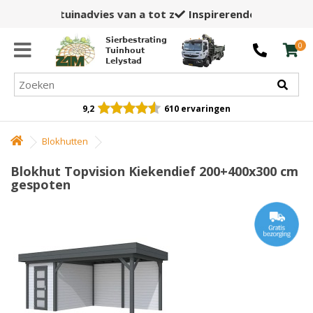
Inspirerende showtuin,
winkel en opslag
Sierbestrating
0
Tuinhout
Lelystad
9,2
610 ervaringen
Blokhutten
Blokhut Topvision Kiekendief 200+400x300 cm
gespoten