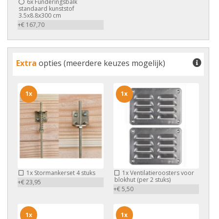
6x
Funderingsbalk
standaard kunststof
3.5x8.8x300 cm
+€ 167,70
Extra
opties (meerdere keuzes mogelijk)
1x
1x
1x
Stormankerset 4 stuks
1x
Ventilatieroosters voor
blokhut (per 2 stuks)
+€ 23,95
+€ 5,50
1x
1x