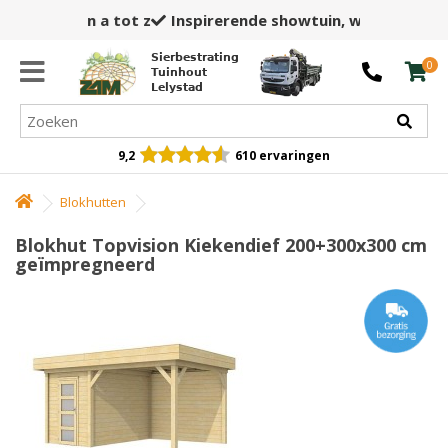
Inspirerende showtuin,
winkel en opslag
Sierbestrating
0
Tuinhout
Lelystad
9,2
610 ervaringen
Blokhutten
Blokhut Topvision Kiekendief 200+300x300 cm
geïmpregneerd