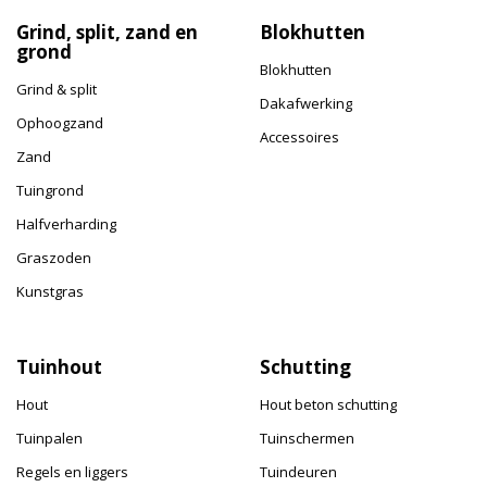
Grind, split, zand en
Blokhutten
grond
Blokhutten
Grind & split
Dakafwerking
Ophoogzand
Accessoires
Zand
Tuingrond
Halfverharding
Graszoden
Kunstgras
Tuinhout
Schutting
Hout
Hout beton schutting
Tuinpalen
Tuinschermen
Regels en liggers
Tuindeuren