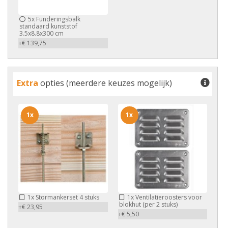
5x
Funderingsbalk
standaard kunststof
3.5x8.8x300 cm
+€ 139,75
Extra
opties (meerdere keuzes mogelijk)
1x
1x
1x
Stormankerset 4 stuks
1x
Ventilatieroosters voor
blokhut (per 2 stuks)
+€ 23,95
+€ 5,50