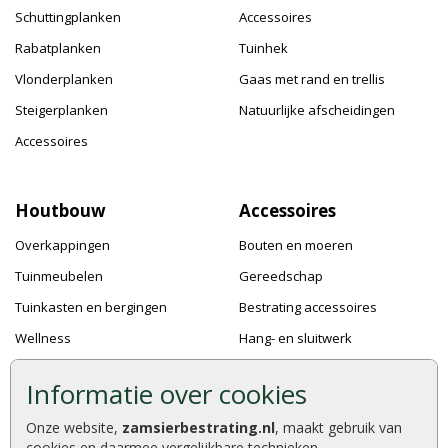
Schuttingplanken
Accessoires
Rabatplanken
Tuinhek
Vlonderplanken
Gaas met rand en trellis
Steigerplanken
Natuurlijke afscheidingen
Accessoires
Houtbouw
Accessoires
Overkappingen
Bouten en moeren
Tuinmeubelen
Gereedschap
Tuinkasten en bergingen
Bestrating accessoires
Wellness
Hang- en sluitwerk
Speeltoestellen
Bevestigingsmaterialen
Informatie over cookies
Dierenverblijven
Verf en Beits
Onze website,
zamsierbestrating.nl
, maakt gebruik van
Pergola's
Dakafwerking
cookies en daarmee vergelijkbare technieken.