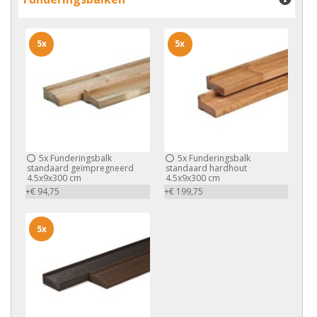
5x
5x
5x
Funderingsbalk
5x
Funderingsbalk
standaard geïmpregneerd
standaard hardhout
4.5x9x300 cm
4.5x9x300 cm
+€ 94,75
+€ 199,75
5x