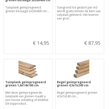
grenen bezaagd 2x20x400 cm
Tuinplank geïmpregneerd
Tuingrond los gestort per m3
grenen bezaagd 2x20x400 cm....
wordt gratis binnen de kern van
Lelystad geleverd. Het leveren
van gron..
€ 14,95
€ 87,95
Tuinplank geïmpregneerd
Regel geïmpregneerd
grenen 1,6x14x180 cm
grenen 4,5x7x240 cm
Met deze geïmpregneerde
Regel geïmpregneerd grenen
tuinplank van grenen maakt u
4,5x7x240 cm....
een mooie schutting of blokhut.
Dit topproduct ..