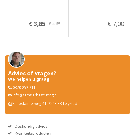
€ 3,85
€ 7,00
€ 4,65
Advies of vragen?
We helpen u graag
0320 252 811
info@zamsierbestrating.nl
Kaapstanderweg 41, 8243 RB Lelystad
Deskundig advies
Kwaliteitsproducten