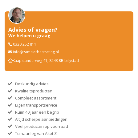
Advies of vragen?
We helpen u graag
0320 252 811
info@zamsierbestrating.nl
Kaapstanderweg 41, 8243 RB Lelystad
Deskundig advies
Kwaliteitsproducten
Compleet assortiment
Eigen transportservice
Ruim 40 jaar een begrip
Altijd scherpe aanbiedingen
Veel producten op voorraad
Tuinaanleg van A tot Z