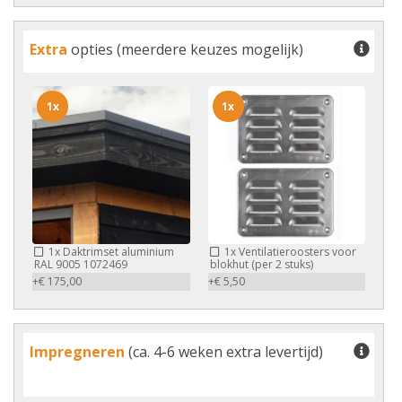
Extra
opties (meerdere keuzes mogelijk)
1x
1x
1x
Daktrimset aluminium
1x
Ventilatieroosters voor
RAL 9005 1072469
blokhut (per 2 stuks)
+€ 175,00
+€ 5,50
Impregneren
(ca. 4-6 weken extra levertijd)