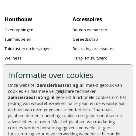
Houtbouw
Accessoires
Overkappingen
Bouten en moeren
Tuinmeubelen
Gereedschap
Tuinkasten en bergingen
Bestrating accessoires
Wellness
Hang- en sluitwerk
Speeltoestellen
Bevestigingsmaterialen
Informatie over cookies
Dierenverblijven
Verf en Beits
Onze website,
zamsierbestrating.nl
, maakt gebruik van
Pergola's
Dakafwerking
cookies en daarmee vergelijkbare technieken.
Accessoires
zamsierbestrating.nl
gebruikt functionele cookies om het
gedrag van websitebezoekers na te gaan en de website aan
de hand van deze gegevens te verbeteren. Daarnaast
plaatsen derden marketing cookies om gepersonaliseerde
advertenties te tonen. Met het plaatsen van marketing
Zamsierbestrating.nl © 2026
cookies worden persoonsgegevens verwerkt. Je geeft
9,2 / 10 |
610
waarderingen
toestemming voor deze verwerking wanneer je hieronder