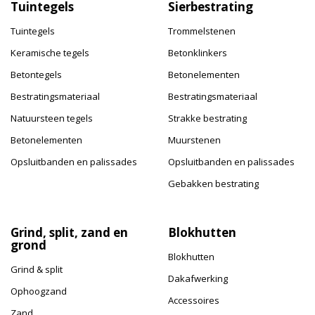
Tuintegels
Sierbestrating
Tuintegels
Trommelstenen
Keramische tegels
Betonklinkers
Betontegels
Betonelementen
Bestratingsmateriaal
Bestratingsmateriaal
Natuursteen tegels
Strakke bestrating
Betonelementen
Muurstenen
Opsluitbanden en palissades
Opsluitbanden en palissades
Gebakken bestrating
Grind, split, zand en
Blokhutten
grond
Blokhutten
Grind & split
Dakafwerking
Ophoogzand
Accessoires
Zand