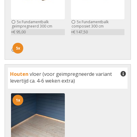
5x
Fundamentbalk
5x
Fundamentbalk
geïmpregneerd 300 cm
composiet 300 cm
+€ 95,00
+€ 147,50
5x
5x
Houten
vloer (voor geïmpregneerde variant
levertijd ca. 4-6 weken extra)
1x