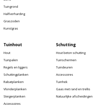
Tuingrond
Halfverharding
Graszoden
Kunstgras
Tuinhout
Schutting
Hout
Hout beton schutting
Tuinpalen
Tuinschermen
Regels en liggers
Tuindeuren
Schuttingplanken
Accessoires
Rabatplanken
Tuinhek
Vlonderplanken
Gaas met rand en trellis
Steigerplanken
Natuurlijke afscheidingen
Accessoires