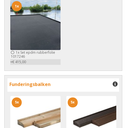
1x
1x
Set epdm rubberfolie
1017246
+€ 415,00
Funderingsbalken
5x
5x