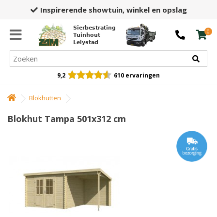
Inspirerende showtuin,
winkel en opslag
Sierbestrating
0
Tuinhout
Lelystad
9,2
610 ervaringen
Blokhutten
Blokhut Tampa 501x312 cm