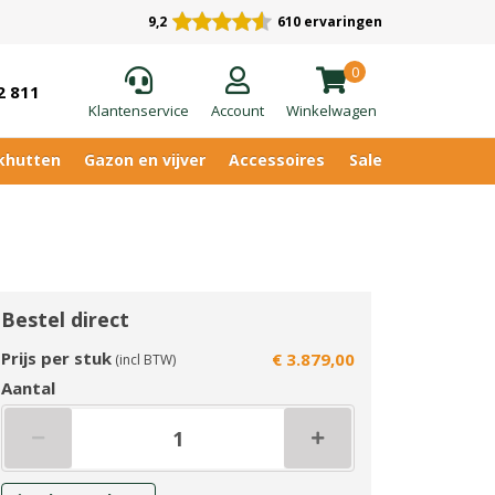
9,2
610 ervaringen
0
2 811
Klantenservice
Account
Winkelwagen
khutten
Gazon en vijver
Accessoires
Sale
Bestel direct
Prijs per stuk
€ 3.879,00
(incl BTW)
Aantal