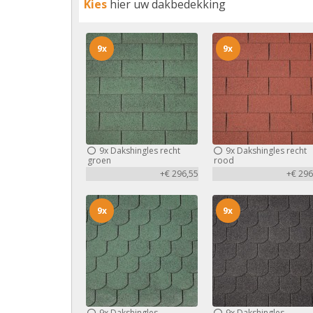
Kies
hier uw dakbedekking
9x
9x
9x
Dakshingles recht
9x
Dakshingles recht
groen
rood
+€ 296,55
+€ 296
9x
9x
9x
Dakshingles
9x
Dakshingles