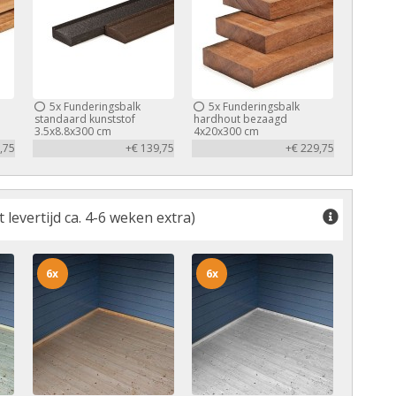
5x
Funderingsbalk
5x
Funderingsbalk
standaard kunststof
hardhout bezaagd
3.5x8.8x300 cm
4x20x300 cm
,75
+€ 139,75
+€ 229,75
levertijd ca. 4-6 weken extra)
6x
6x