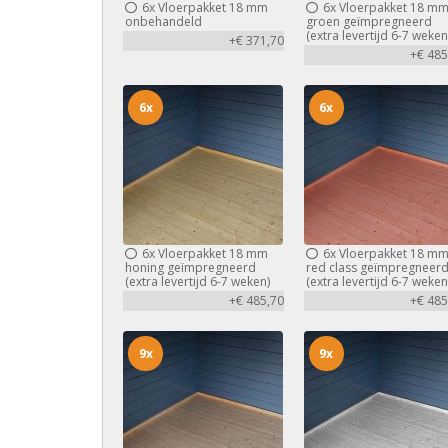
6x
Vloerpakket 18 mm
6x
Vloerpakket 18 m
onbehandeld
groen geïmpregneerd
(extra levertijd 6-7 weken
+€ 371,70
+€ 485
6x
6x
6x
Vloerpakket 18 mm
6x
Vloerpakket 18 m
honing geïmpregneerd
red class geïmpregneer
(extra levertijd 6-7 weken)
(extra levertijd 6-7 weken
+€ 485,70
+€ 485
9x
9x