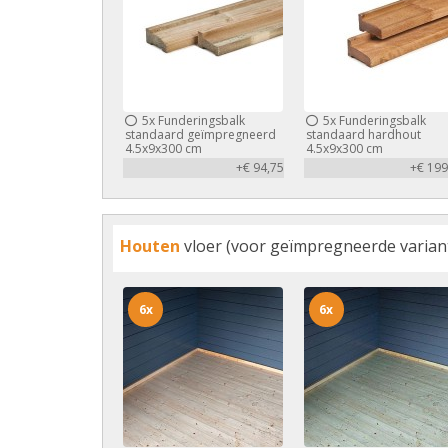
5x
Funderingsbalk
5x
Funderingsbalk
standaard geïmpregneerd
standaard hardhout
4.5x9x300 cm
4.5x9x300 cm
+€ 94,75
+€ 199
Houten
vloer (voor geïmpregneerde variant 
6x
6x