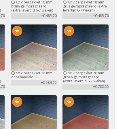
m
6x
Vloerpakket 18 mm
6x
Vloerpakket 18 mm
bruin geïmpregneerd
grijs geïmpregneerd (extra
)
(extra levertijd 6-7 weken)
levertijd 6-7 weken)
,70
+€ 485,70
+€ 485,70
9x
9x
m
9x
Vloerpakket 26 mm
9x
Vloerpakket 26 mm
d
onbehandeld
groen geïmpregneerd
)
(extra levertijd 6-7 weken)
+€ 584,55
,70
+€ 782,55
9x
9x