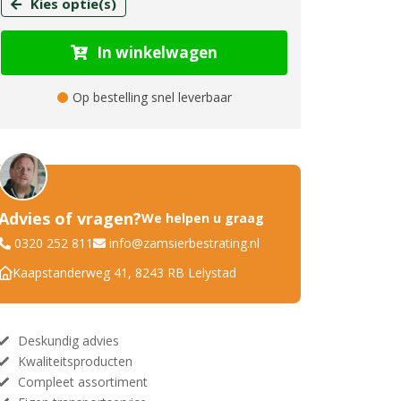
Kies optie(s)
In winkelwagen
Op bestelling snel leverbaar
Advies of vragen?
We helpen u graag
0320 252 811
info@zamsierbestrating.nl
Kaapstanderweg 41, 8243 RB Lelystad
Deskundig advies
Kwaliteitsproducten
Compleet assortiment