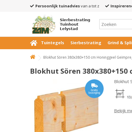
Persoonlijk tuinadvies
van a tot z
Inspireren
Sierbestrating
Tuinhout
Lelystad
Tuintegels
Sierbestrating
Grind & Spli
Blokhut Sören 380x380+150 cm Honinggeel Geïmpr
Blokhut Sören 380x380+150
Blokhut
Bekijk m