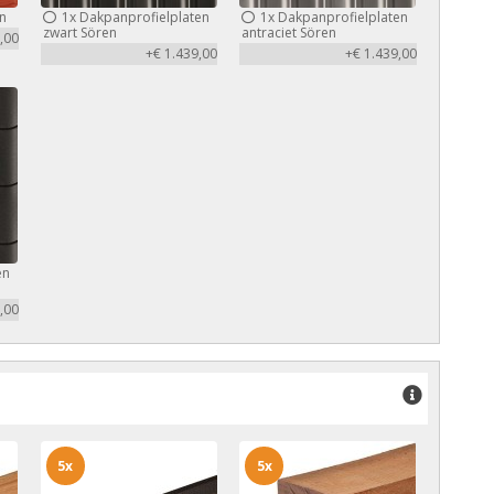
n
1x
Dakpanprofielplaten
1x
Dakpanprofielplaten
zwart Sören
antraciet Sören
,00
+€ 1.439,00
+€ 1.439,00
en
,00
5x
5x