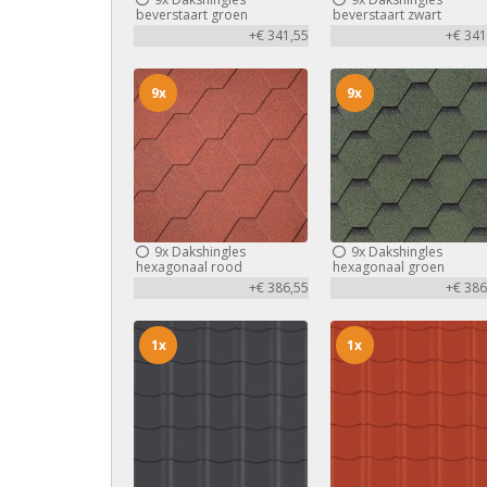
beverstaart groen
beverstaart zwart
+€ 341,55
+€ 341
9x
9x
9x
Dakshingles
9x
Dakshingles
hexagonaal rood
hexagonaal groen
+€ 386,55
+€ 386
1x
1x