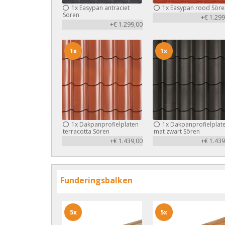
1x
Easypan antraciet
1x
Easypan rood Söre
Sören
+€ 1.299
+€ 1.299,00
1x
1x
1x
Dakpanprofielplaten
1x
Dakpanprofielplat
terracotta Sören
mat zwart Sören
+€ 1.439,00
+€ 1.439
Funderingsbalken
5x
5x