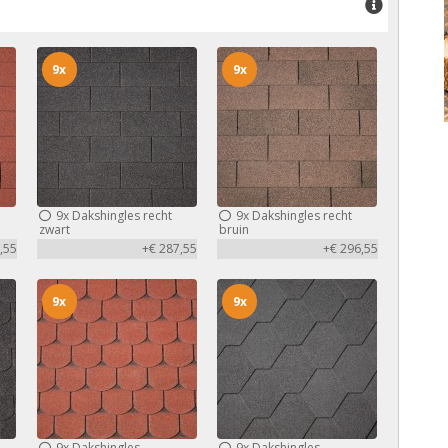
9x
9x
9x
Dakshingles recht
9x
Dakshingles recht
zwart
bruin
,55
+€ 287,55
+€ 296,55
9x
9x
9x
Dakshingles
9x
Dakshingles