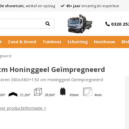
de showtuin,
winkel en opslag
45+ jaar
ervaring én expertise
0320 25
t
Zand & Grond
Tuinhout
Schutting
Houtbouw
Blo
egneerd
 cm Honinggeel Geïmpregneerd
 Sören 380x380+150 cm Honinggeel Geïmpregneerd
eer productinformatie >