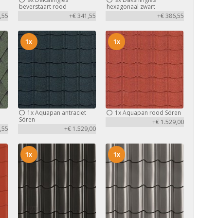
beverstaart rood
hexagonaal zwart
,55
+€ 341,55
+€ 386,55
1x
1x
1x
Aquapan antraciet
1x
Aquapan rood Sören
Sören
+€ 1.529,00
,55
+€ 1.529,00
1x
1x