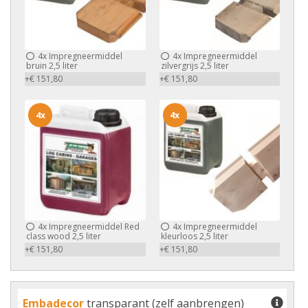
4x
Impregneermiddel
4x
Impregneermiddel
bruin 2,5 liter
zilvergrijs 2,5 liter
+€ 151,80
+€ 151,80
4x
4x
4x
Impregneermiddel Red
4x
Impregneermiddel
class wood 2,5 liter
kleurloos 2,5 liter
+€ 151,80
+€ 151,80
Embadecor
transparant (zelf aanbrengen)