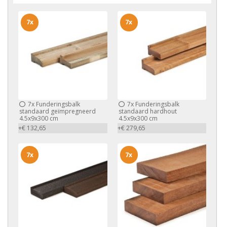
7x
7x
7x
Funderingsbalk
7x
Funderingsbalk
standaard geïmpregneerd
standaard hardhout
4.5x9x300 cm
4.5x9x300 cm
+€ 132,65
+€ 279,65
7x
7x