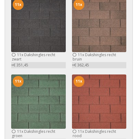
11x
11x
11x
Dakshingles recht
11x
Dakshingles recht
zwart
bruin
+€ 351,45
+€ 362,45
11x
11x
11x
Dakshingles recht
11x
Dakshingles recht
groen
rood