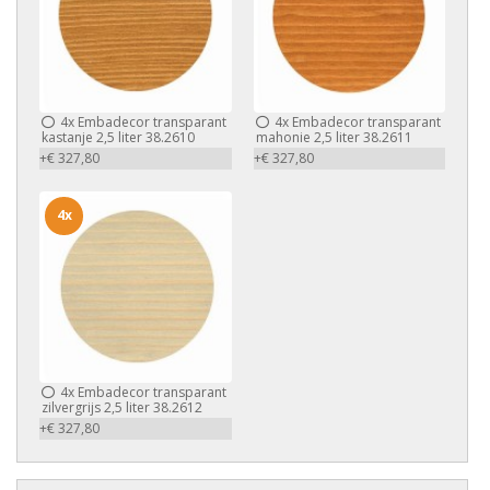
4x
Embadecor transparant
4x
Embadecor transparant
kastanje 2,5 liter 38.2610
mahonie 2,5 liter 38.2611
+€ 327,80
+€ 327,80
4x
4x
Embadecor transparant
zilvergrijs 2,5 liter 38.2612
+€ 327,80