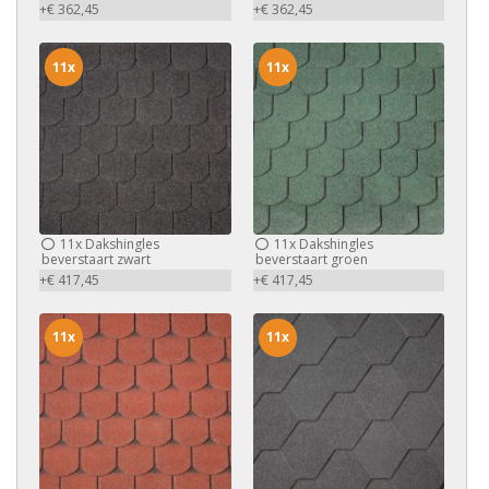
+€ 362,45
+€ 362,45
11x
11x
11x
Dakshingles
11x
Dakshingles
beverstaart zwart
beverstaart groen
+€ 417,45
+€ 417,45
11x
11x