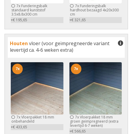
7x
Funderingsbalk
7x
Funderingsbalk
standaard kunststof
hardhout bezaagd 4x20x300
3.5x8.8x300 cm
cm
+€ 195,65
+€ 321,65
Houten
vloer (voor geïmpregneerde variant
levertijd ca. 4-6 weken extra)
7x
7x
7x
Vloerpakket 18 mm
7x
Vloerpakket 18 mm
onbehandeld
groen geïmpregneerd (extra
levertijd 6-7 weken)
+€ 433,65
+€ 566,65