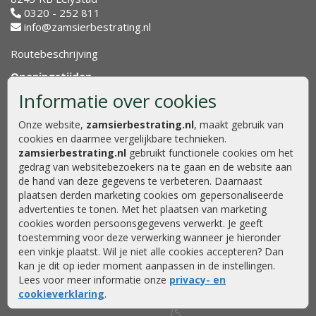
0320 - 252 811
info@zamsierbestrating.nl
Routebeschrijving
Openingstijden
Informatie over cookies
Maandag
08:00 - 17:00
Dinsdag
08:00 - 17:00
Onze website,
zamsierbestrating.nl
, maakt gebruik van
Woensdag
08:00 - 17:00
cookies en daarmee vergelijkbare technieken.
Donderdag
08:00 - 17:00
zamsierbestrating.nl
gebruikt functionele cookies om het
Vrijdag
08:00 - 17:00
gedrag van websitebezoekers na te gaan en de website aan
Zaterdag
08.00 - 15.00
de hand van deze gegevens te verbeteren. Daarnaast
Zondag
Gesloten
plaatsen derden marketing cookies om gepersonaliseerde
advertenties te tonen. Met het plaatsen van marketing
cookies worden persoonsgegevens verwerkt. Je geeft
toestemming voor deze verwerking wanneer je hieronder
een vinkje plaatst. Wil je niet alle cookies accepteren? Dan
kan je dit op ieder moment aanpassen in de instellingen.
Lees voor meer informatie onze
privacy- en
cookieverklaring
.