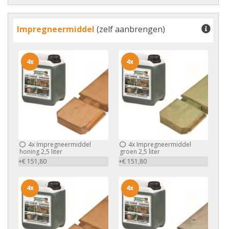
Impregneermiddel
(zelf aanbrengen)
4x
4x
4x
Impregneermiddel
4x
Impregneermiddel
honing 2,5 liter
groen 2,5 liter
+€ 151,80
+€ 151,80
4x
4x