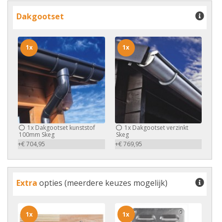
Dakgootset
1x
1x
1x
Dakgootset kunststof
1x
Dakgootset verzinkt
100mm Skeg
Skeg
+€ 704,95
+€ 769,95
Extra
opties (meerdere keuzes mogelijk)
1x
1x