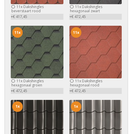
11x
Dakshingles
11x
Dakshingles
beverstaart rood
hexagonaal zwart
+€ 417,45
+€ 472,45
11x
11x
11x
Dakshingles
11x
Dakshingles
hexagonaal groen
hexagonaal rood
+€ 472,45
+€ 472,45
1x
1x