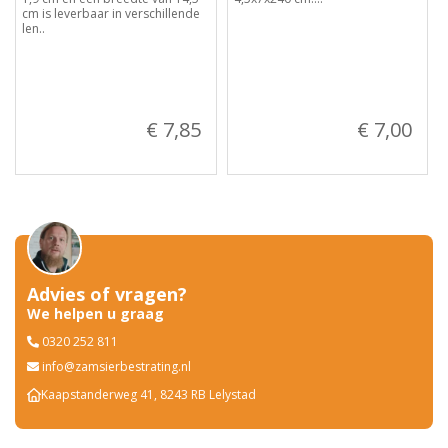
cm is leverbaar in verschillende
len..
€ 7,85
€ 7,00
Advies of vragen?
We helpen u graag
0320 252 811
info@zamsierbestrating.nl
Kaapstanderweg 41, 8243 RB Lelystad