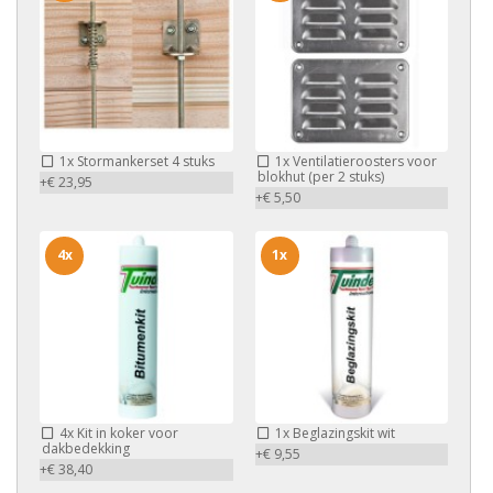
1x
Stormankerset 4 stuks
1x
Ventilatieroosters voor
blokhut (per 2 stuks)
+€ 23,95
+€ 5,50
4x
1x
4x
Kit in koker voor
1x
Beglazingskit wit
dakbedekking
+€ 9,55
+€ 38,40