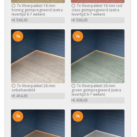
7x
Vloerpakket 18 mm
7x
Vloerpakket 18 mm red
honing geïmpregneerd (extra
class geïmpregneerd (extra
levertijd 6-7 weken)
levertijd 6-7 weken)
+€ 566,65
+€ 566,65
7x
7x
7x
Vloerpakket 26 mm
7x
Vloerpakket 26 mm
onbehandeld
groen geïmpregneerd (extra
levertijd 6-7 weken)
+€ 454,65
+€ 608,65
7x
7x