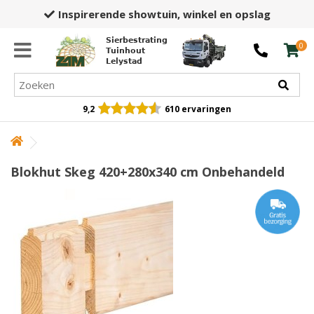
Inspirerende showtuin,
winkel en opslag
Sierbestrating
0
Tuinhout
Lelystad
9,2
610 ervaringen
Blokhut Skeg 420+280x340 cm Onbehandeld