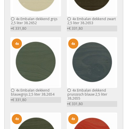
4x
Embalan dekkend grijs
4x
Embalan dekkend zwart
2,5 liter 38.2652
2,5 liter 38.2653
+€ 331,80
+€ 331,80
4x
4x
4x
Embalan dekkend
4x
Embalan dekkend
blauwgrijs 2,5 liter 38.2654
pruissisch blauw 2,5 liter
38.2655
+€ 331,80
+€ 331,80
4x
4x