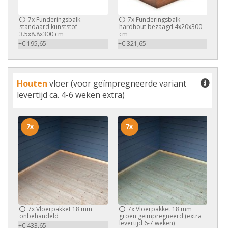
7x
Funderingsbalk
7x
Funderingsbalk
standaard kunststof
hardhout bezaagd 4x20x300
3.5x8.8x300 cm
cm
+€ 195,65
+€ 321,65
Houten
vloer (voor geïmpregneerde variant
levertijd ca. 4-6 weken extra)
7x
7x
7x
Vloerpakket 18 mm
7x
Vloerpakket 18 mm
onbehandeld
groen geïmpregneerd (extra
levertijd 6-7 weken)
+€ 433,65