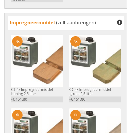
Impregneermiddel
(zelf aanbrengen)
4x
4x
4x
Impregneermiddel
4x
Impregneermiddel
honing 2,5 liter
groen 2,5 liter
+€ 151,80
+€ 151,80
4x
4x