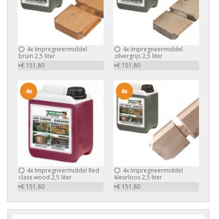
4x
Impregneermiddel
4x
Impregneermiddel
bruin 2,5 liter
zilvergrijs 2,5 liter
+€ 151,80
+€ 151,80
4x
4x
4x
Impregneermiddel Red
4x
Impregneermiddel
class wood 2,5 liter
kleurloos 2,5 liter
+€ 151,80
+€ 151,80