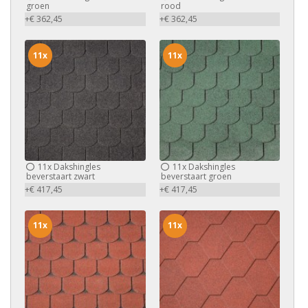
groen
rood
+€ 362,45
+€ 362,45
11x
11x
11x
Dakshingles
11x
Dakshingles
beverstaart zwart
beverstaart groen
+€ 417,45
+€ 417,45
11x
11x