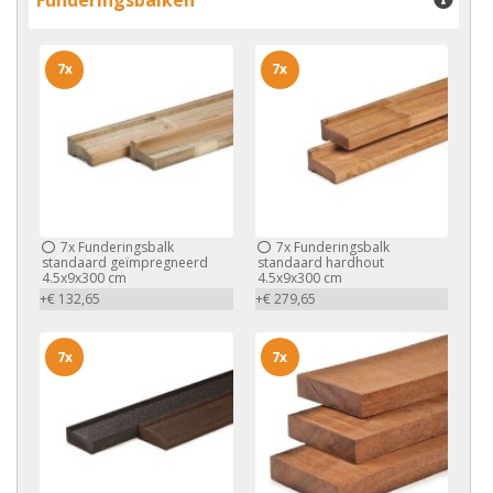
7x
7x
7x
Funderingsbalk
7x
Funderingsbalk
standaard geïmpregneerd
standaard hardhout
4.5x9x300 cm
4.5x9x300 cm
+€ 132,65
+€ 279,65
7x
7x