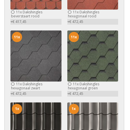
11x
Dakshingles
11x
Dakshingles
beverstaart rood
hexagonaal rood
+€ 417,45
+€ 472,45
11x
11x
11x
Dakshingles
11x
Dakshingles
hexagonaal zwart
hexagonaal groen
+€ 472,45
+€ 472,45
1x
1x