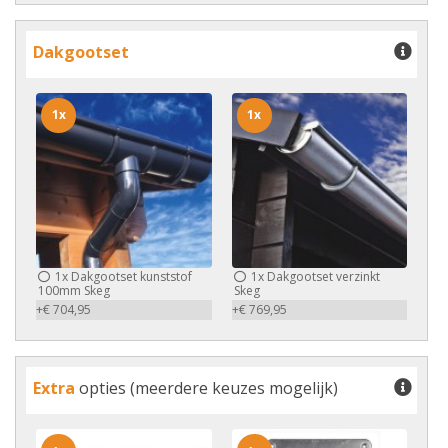
Dakgootset
1x
1x
1x
Dakgootset kunststof
1x
Dakgootset verzinkt
100mm Skeg
Skeg
+€ 704,95
+€ 769,95
Extra
opties (meerdere keuzes mogelijk)