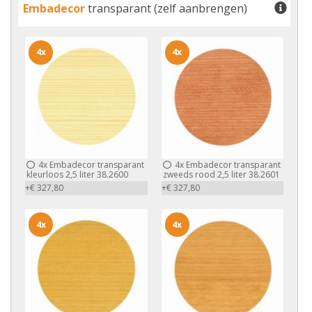
Embadecor
transparant (zelf aanbrengen)
4x
4x
4x
Embadecor transparant
4x
Embadecor transparant
kleurloos 2,5 liter 38.2600
zweeds rood 2,5 liter 38.2601
+€ 327,80
+€ 327,80
4x
4x