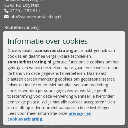
8243 RB Lelystad
0320 - 252 811
info@zamsierbestrating.nl
Routebeschrijving
Openingstijden
Informatie over cookies
Maandag
08:00 - 17:00
Dinsdag
08:00 - 17:00
Onze website,
zamsierbestrating.nl
, maakt gebruik van
Woensdag
08:00 - 17:00
cookies en daarmee vergelijkbare technieken.
Donderdag
08:00 - 17:00
zamsierbestrating.nl
gebruikt functionele cookies om het
Vrijdag
08:00 - 17:00
gedrag van websitebezoekers na te gaan en de website aan
Zaterdag
08.00 - 15.00
de hand van deze gegevens te verbeteren. Daarnaast
Zondag
Gesloten
plaatsen derden marketing cookies om gepersonaliseerde
advertenties te tonen. Met het plaatsen van marketing
cookies worden persoonsgegevens verwerkt. Je geeft
toestemming voor deze verwerking wanneer je hieronder
een vinkje plaatst. Wil je niet alle cookies accepteren? Dan
kan je dit op ieder moment aanpassen in de instellingen.
Lees voor meer informatie onze
privacy- en
cookieverklaring
.