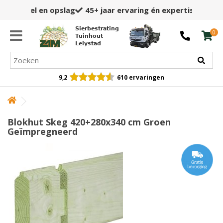
45+ jaar
ervaring én expertise
Sierbestrating
0
Tuinhout
Lelystad
9,2
610 ervaringen
Blokhut Skeg 420+280x340 cm Groen
Geïmpregneerd