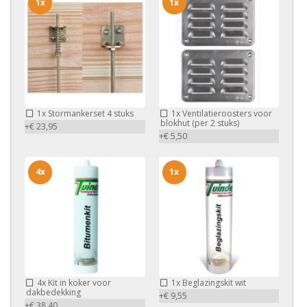
1x
1x
1x
Stormankerset 4 stuks
1x
Ventilatieroosters voor
blokhut (per 2 stuks)
+€ 23,95
+€ 5,50
4x
1x
4x
Kit in koker voor
1x
Beglazingskit wit
dakbedekking
+€ 9,55
+€ 38,40