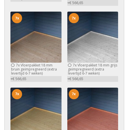
+€ 566,65
7x
7x
7x
Vloerpakket 18 mm
7x
Vloerpakket 18 mm grijs
bruin geïmpregneerd (extra
geïmpregneerd (extra
levertijd 6-7 weken)
levertijd 6-7 weken)
+€ 566,65
+€ 566,65
7x
7x