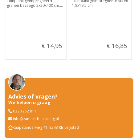
Tuinplank geïmpregneerd
Tuinplank geïmpregneerd vuren
grenen bezaagd 2x20x400 cm....
1,8x19,5 cm....
€ 14,95
€ 16,85
Advies of vragen?
We helpen u graag
0320 252 811
info@zamsierbestrating.nl
Kaapstanderweg 41, 8243 RB Lelystad