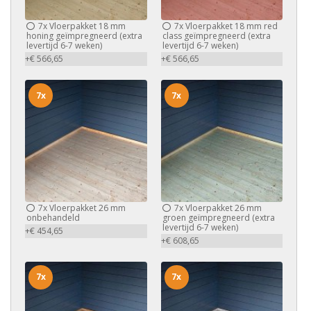
7x
Vloerpakket 18 mm
7x
Vloerpakket 18 mm red
honing geïmpregneerd (extra
class geïmpregneerd (extra
levertijd 6-7 weken)
levertijd 6-7 weken)
+€ 566,65
+€ 566,65
7x
7x
7x
Vloerpakket 26 mm
7x
Vloerpakket 26 mm
onbehandeld
groen geïmpregneerd (extra
levertijd 6-7 weken)
+€ 454,65
+€ 608,65
7x
7x