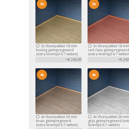
3x
3x
3x
Vloerpakket 18 mm
3x
Vloerpakket 18 m
honing geïmpregneerd
red class geïmpregneer
(extra levertijd 6-7 weken)
(extra levertijd 6-7 weken
+€ 242,85
+€ 242
4x
4x
4x
Vloerpakket 26 mm
4x
Vloerpakket 26 m
bruin geïmpregneerd
grijs geïmpregneerd (ext
(extra levertijd 6-7 weken)
levertijd 6-7 weken)