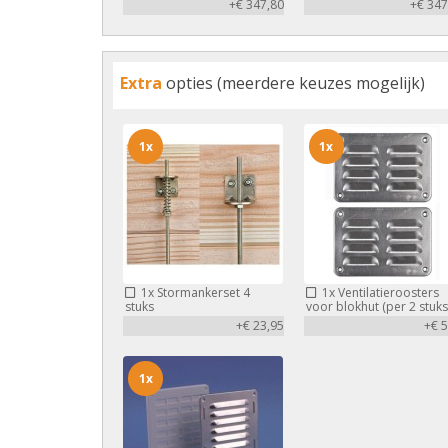
+€ 347,80
+€ 347
Extra
opties (meerdere keuzes mogelijk)
1x
1x
1x
Stormankerset 4
1x
Ventilatieroosters
stuks
voor blokhut (per 2 stuks
+€ 23,95
+€ 5
1x