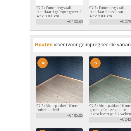
7x
Funderingsbalk
7x
Funderingsbalk
standaard geïmpregneerd
standaard hardhout
4.5x9x300 cm
4.5x9x300 cm
+€ 132,65
+€ 279
Houten
vloer (voor geïmpregneerde variant 
3x
3x
3x
Vloerpakket 18 mm
3x
Vloerpakket 18 m
onbehandeld
groen geïmpregneerd
(extra levertijd 6-7 weken
+€ 185,85
+€ 242