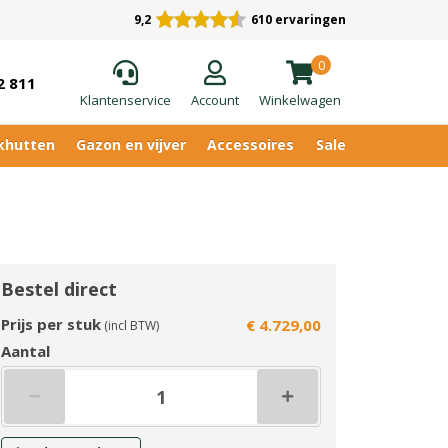
9,2
610 ervaringen
0
2 811
Klantenservice
Account
Winkelwagen
khutten
Gazon en vijver
Accessoires
Sale
Bestel direct
Prijs per stuk
€ 4.729,00
(incl BTW)
Aantal