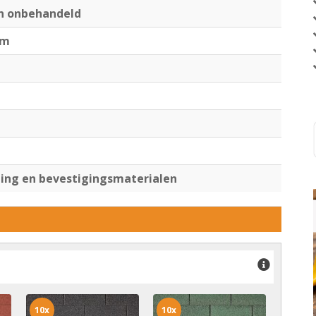
en onbehandeld
cm
ng en bevestigingsmaterialen
10x
10x