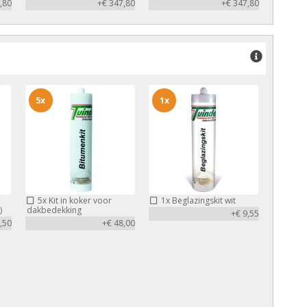
,80
+€ 347,80
+€ 347,80
5x
1x
5x
Kit in koker voor
1x
Beglazingskit wit
)
dakbedekking
+€ 9,55
,50
+€ 48,00