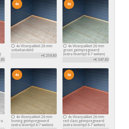
4x
4x
m
4x
Vloerpakket 26 mm
4x
Vloerpakket 26 mm
d
onbehandeld
groen geïmpregneerd
)
(extra levertijd 6-7 weken)
+€ 259,80
,85
+€ 347,80
4x
4x
m
4x
Vloerpakket 26 mm
4x
Vloerpakket 26 mm
ra
honing geïmpregneerd
red class geïmpregneerd
(extra levertijd 6-7 weken)
(extra levertijd 6-7 weken)