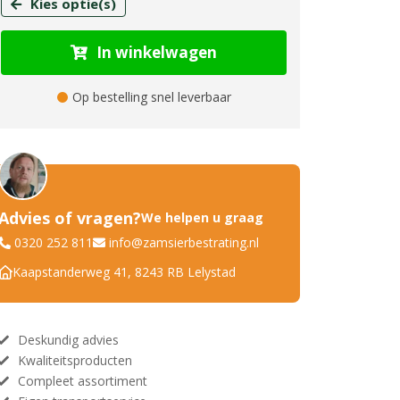
Kies optie(s)
In winkelwagen
Op bestelling snel leverbaar
Advies of vragen?
We helpen u graag
0320 252 811
info@zamsierbestrating.nl
Kaapstanderweg 41, 8243 RB Lelystad
Deskundig advies
Kwaliteitsproducten
Compleet assortiment