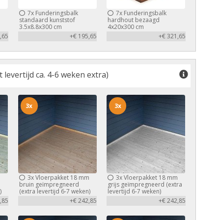
7x
Funderingsbalk
7x
Funderingsbalk
standaard kunststof
hardhout bezaagd
3.5x8.8x300 cm
4x20x300 cm
,65
+€ 195,65
+€ 321,65
levertijd ca. 4-6 weken extra)
3x
3x
m
3x
Vloerpakket 18 mm
3x
Vloerpakket 18 mm
bruin geïmpregneerd
grijs geïmpregneerd (extra
)
(extra levertijd 6-7 weken)
levertijd 6-7 weken)
,85
+€ 242,85
+€ 242,85