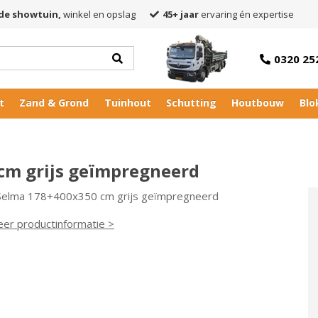
de showtuin,
winkel en opslag
45+ jaar
ervaring én expertise
0320 25
t
Zand & Grond
Tuinhout
Schutting
Houtbouw
Blo
cm grijs geïmpregneerd
 Selma 178+400x350 cm grijs geïmpregneerd
eer productinformatie >