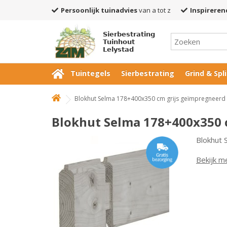
Persoonlijk tuinadvies
van a tot z
Inspireren
Sierbestrating
Tuinhout
Lelystad
Tuintegels
Sierbestrating
Grind & Spli
Blokhut Selma 178+400x350 cm grijs geïmpregneerd
Blokhut Selma 178+400x350 
Blokhut
Bekijk m