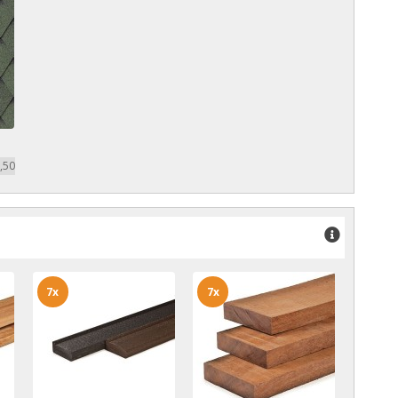
,50
7x
7x