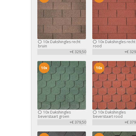
10x
Dakshingles recht
10x
Dakshingles recht
bruin
rood
+€ 329,50
+€ 329
10x
10x
10x
Dakshingles
10x
Dakshingles
beverstaart groen
beverstaart rood
+€ 379,50
+€ 379