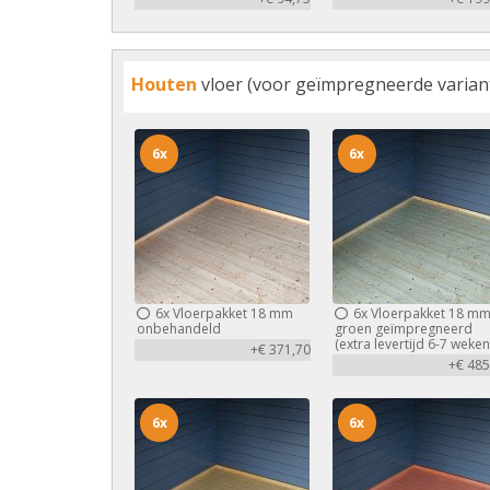
Houten
vloer (voor geïmpregneerde variant 
6x
6x
6x
Vloerpakket 18 mm
6x
Vloerpakket 18 m
onbehandeld
groen geïmpregneerd
(extra levertijd 6-7 weken
+€ 371,70
+€ 485
6x
6x