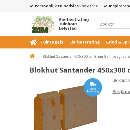
Persoonlijk tuinadvies
van a tot z
Inspireren
Sierbestrating
Tuinhout
Lelystad
Tuintegels
Sierbestrating
Grind & Spli
Blokhut Santander 450x300 cm Bruin Geïmpregneer
Blokhut Santander 450x300 
Blokhut
Bekijk m