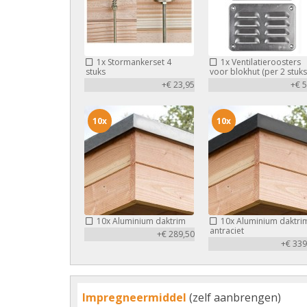
1x
Stormankerset 4
1x
Ventilatieroosters
stuks
voor blokhut (per 2 stuks
+€ 23,95
+€ 5
10x
10x
10x
Aluminium daktrim
10x
Aluminium daktri
antraciet
+€ 289,50
+€ 339
Impregneermiddel
(zelf aanbrengen)