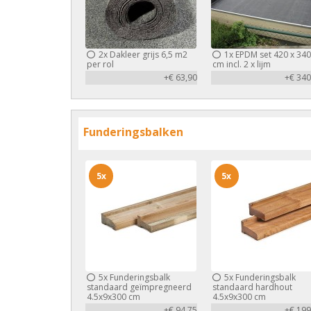
2x
Dakleer grijs 6,5 m2
1x
EPDM set 420 x 340
per rol
cm incl. 2 x lijm
+€ 63,90
+€ 340
Funderingsbalken
5x
5x
5x
Funderingsbalk
5x
Funderingsbalk
standaard geïmpregneerd
standaard hardhout
4.5x9x300 cm
4.5x9x300 cm
+€ 94,75
+€ 199