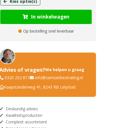
Kies optie(s)
In winkelwagen
Op bestelling snel leverbaar
Advies of vragen?
We helpen u graag
0320 252 811
info@zamsierbestrating.nl
Kaapstanderweg 41, 8243 RB Lelystad
Deskundig advies
Kwaliteitsproducten
Compleet assortiment