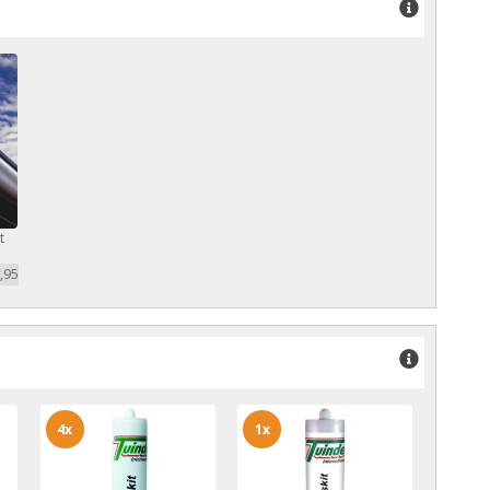
t
,95
4x
1x