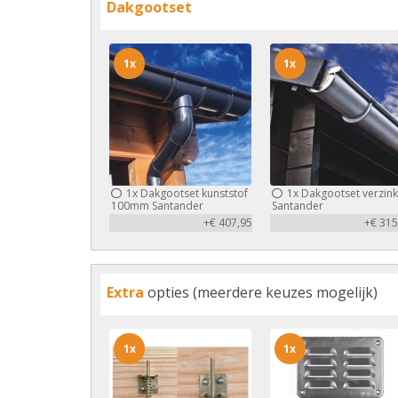
Dakgootset
1x
1x
1x
Dakgootset kunststof
1x
Dakgootset verzink
100mm Santander
Santander
+€ 407,95
+€ 315
Extra
opties (meerdere keuzes mogelijk)
1x
1x