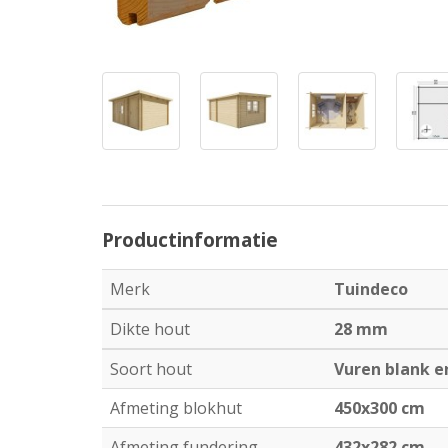
Productinformatie
Merk
Tuindeco
Dikte hout
28 mm
Soort hout
Vuren blank 
Afmeting blokhut
450x300 cm
Afmeting fundering
432x282 cm