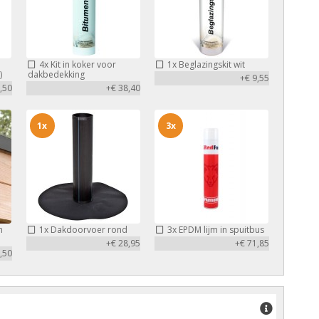
4x
Kit in koker voor
1x
Beglazingskit wit
)
dakbedekking
+€ 9,55
,50
+€ 38,40
1x
3x
m
1x
Dakdoorvoer rond
3x
EPDM lijm in spuitbus
+€ 28,95
+€ 71,85
,50