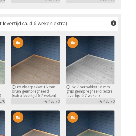
levertijd ca. 4-6 weken extra)
6x
6x
m
6x
Vloerpakket 18 mm
6x
Vloerpakket 18 mm
bruin geïmpregneerd
grijs geïmpregneerd (extra
)
(extra levertijd 6-7 weken)
levertijd 6-7 weken)
,70
+€ 485,70
+€ 485,70
8x
8x