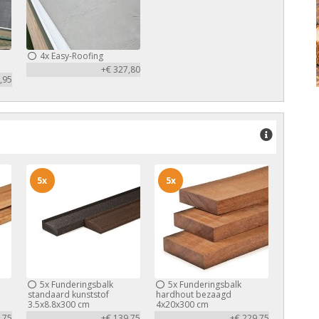
4x
Easy-Roofing
+€ 327,80
,95
5x
5x
5x
Funderingsbalk
5x
Funderingsbalk
standaard kunststof
hardhout bezaagd
3.5x8.8x300 cm
4x20x300 cm
,75
+€ 139,75
+€ 229,75