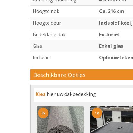
Hoogte nok
Ca. 216 cm
Hoogte deur
Inclusief kozi
Bedekking dak
Exclusief
Glas
Enkel glas
Inclusief
Opbouwtekeni
Beschikbare Opties
Kies
hier uw dakbedekking
2x
1x