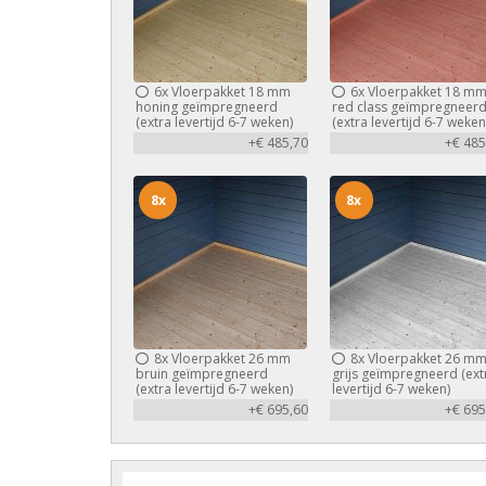
6x
Vloerpakket 18 mm
6x
Vloerpakket 18 m
honing geïmpregneerd
red class geïmpregneer
(extra levertijd 6-7 weken)
(extra levertijd 6-7 weken
+€ 485,70
+€ 485
8x
8x
8x
Vloerpakket 26 mm
8x
Vloerpakket 26 m
bruin geïmpregneerd
grijs geïmpregneerd (ext
(extra levertijd 6-7 weken)
levertijd 6-7 weken)
+€ 695,60
+€ 695