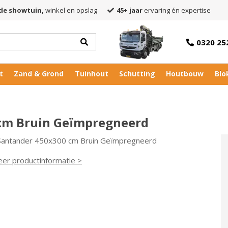
de showtuin,
winkel en opslag
45+ jaar
ervaring én expertise
0320 25
t
Zand & Grond
Tuinhout
Schutting
Houtbouw
Blo
d
cm Bruin Geïmpregneerd
 Santander 450x300 cm Bruin Geïmpregneerd
eer productinformatie >