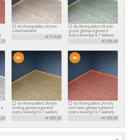
m
8x
Vloerpakket 26 mm
8x
Vloerpakket 26 mm
d
onbehandeld
groen geïmpregneerd
)
(extra levertijd 6-7 weken)
+€ 519,60
,70
+€ 695,60
8x
8x
m
8x
Vloerpakket 26 mm
8x
Vloerpakket 26 mm
ra
honing geïmpregneerd
red class geïmpregneerd
(extra levertijd 6-7 weken)
(extra levertijd 6-7 weken)
,60
+€ 695,60
+€ 695,60