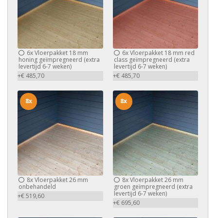
6x
Vloerpakket 18 mm
6x
Vloerpakket 18 mm red
honing geïmpregneerd (extra
class geïmpregneerd (extra
levertijd 6-7 weken)
levertijd 6-7 weken)
+€ 485,70
+€ 485,70
8x
8x
8x
Vloerpakket 26 mm
8x
Vloerpakket 26 mm
onbehandeld
groen geïmpregneerd (extra
levertijd 6-7 weken)
+€ 519,60
+€ 695,60