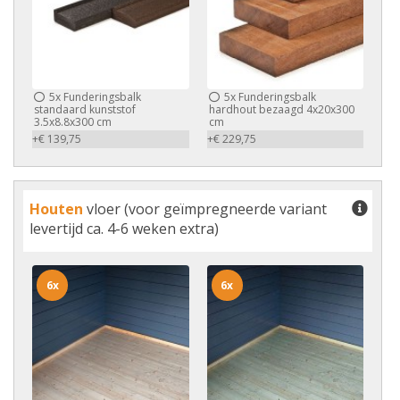
5x
Funderingsbalk
5x
Funderingsbalk
standaard kunststof
hardhout bezaagd 4x20x300
3.5x8.8x300 cm
cm
+€ 139,75
+€ 229,75
Houten
vloer (voor geïmpregneerde variant
levertijd ca. 4-6 weken extra)
6x
6x