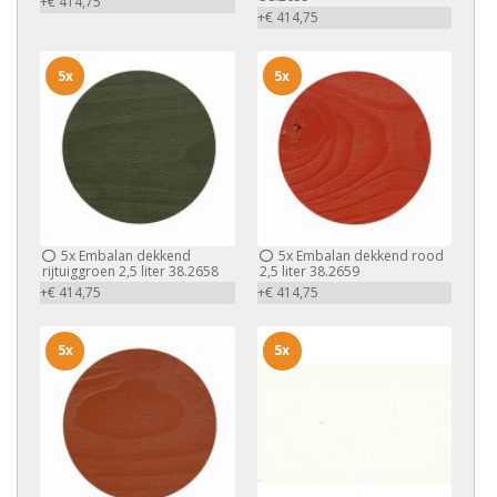
+€ 414,75
+€ 414,75
5x
5x
5x
Embalan dekkend
5x
Embalan dekkend rood
rijtuiggroen 2,5 liter 38.2658
2,5 liter 38.2659
+€ 414,75
+€ 414,75
5x
5x