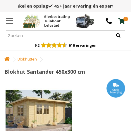
45+ jaar
ervaring én expertise
Sierbestrating
0
Tuinhout
Lelystad
9,2
610 ervaringen
Blokhutten
Blokhut Santander 450x300 cm