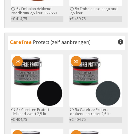
5x
Embalan dekkend
5x
Embalan isoleergrond
roodbruin 2,5 liter 38.2660
2,5 liter
+€ 414,75
+€ 459,75
Carefree
Protect (zelf aanbrengen)
5x
5x
5x
Carefree Protect
5x
Carefree Protect
dekkend zwart 2,5 ltr
dekkend antraciet 2,5 ltr
+€ 404,75
+€ 404,75