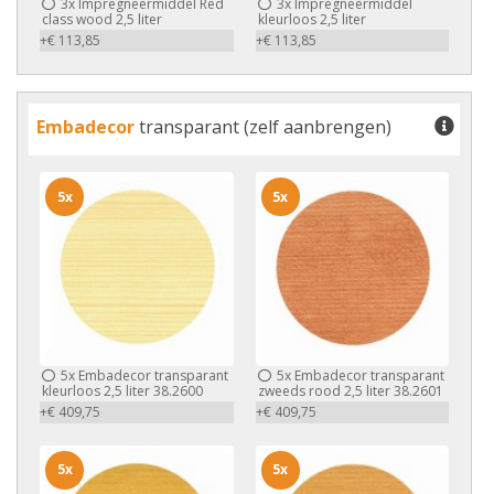
3x
Impregneermiddel Red
3x
Impregneermiddel
class wood 2,5 liter
kleurloos 2,5 liter
+€ 113,85
+€ 113,85
Embadecor
transparant (zelf aanbrengen)
5x
5x
5x
Embadecor transparant
5x
Embadecor transparant
kleurloos 2,5 liter 38.2600
zweeds rood 2,5 liter 38.2601
+€ 409,75
+€ 409,75
5x
5x