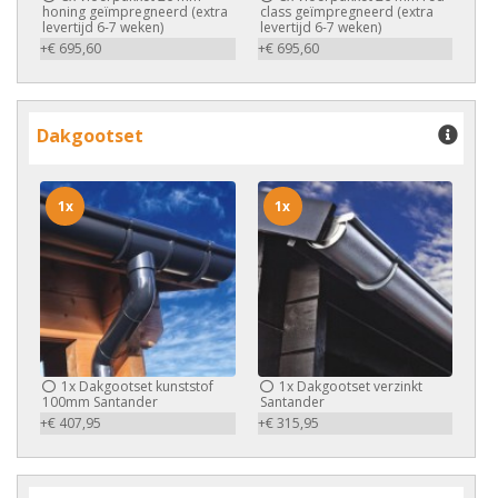
honing geïmpregneerd (extra
class geïmpregneerd (extra
levertijd 6-7 weken)
levertijd 6-7 weken)
+€ 695,60
+€ 695,60
Dakgootset
1x
1x
1x
Dakgootset kunststof
1x
Dakgootset verzinkt
100mm Santander
Santander
+€ 407,95
+€ 315,95