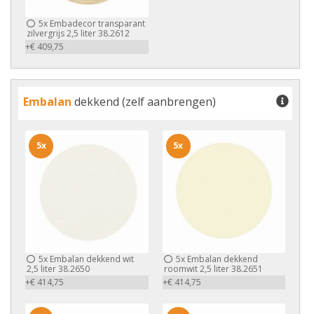
5x
Embadecor transparant
zilvergrijs 2,5 liter 38.2612
+€ 409,75
Embalan
dekkend (zelf aanbrengen)
5x
5x
5x
Embalan dekkend wit
5x
Embalan dekkend
2,5 liter 38.2650
roomwit 2,5 liter 38.2651
+€ 414,75
+€ 414,75