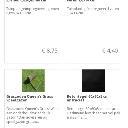
grenen 6,8x6,8x180 cm
vuren 1,6x14 cm
Tuinpaal geïmpregneerd grenen
Tuinplank geïmpregneerd vuren
6,8x6,8x180 cm....
1,6x14 cm....
€ 8,75
€ 4,40
Graszoden Queen's Grass
Betontegel 60x60x5 cm
Speelgazon
antraciet
Graszoden Queen's Grass: Wilt u
Betontegel 60x60x5 cm antraciet
een onderhoudsvriendelijk
Uitsluitend leverbaar per vol pak
gazon? Dan adviseren wij
à 8,28 m2 ....
speelgazon graszo..