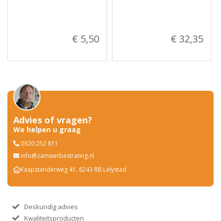
€ 5,50
€ 32,35
Advies of vragen?
We helpen u graag
0320 252 811
info@zamsierbestrating.nl
Kaapstanderweg 41, 8243 RB Lelystad
Deskundig advies
Kwaliteitsproducten