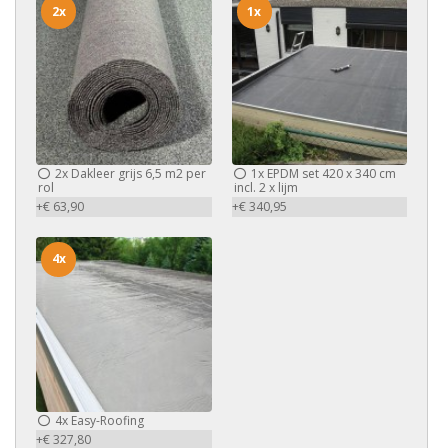
2x
1x
2x
Dakleer grijs 6,5 m2 per
1x
EPDM set 420 x 340 cm
rol
incl. 2 x lijm
+€ 63,90
+€ 340,95
4x
4x
Easy-Roofing
+€ 327,80