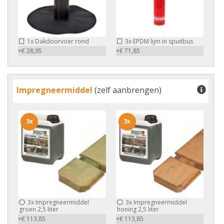
1x
Dakdoorvoer rond
3x
EPDM lijm in spuitbus
+€ 28,95
+€ 71,85
Impregneermiddel
(zelf aanbrengen)
3x
3x
3x
Impregneermiddel
3x
Impregneermiddel
groen 2,5 liter
honing 2,5 liter
+€ 113,85
+€ 113,85