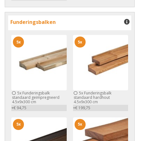
Funderingsbalken
5x
5x
5x
Funderingsbalk
5x
Funderingsbalk
standaard geïmpregneerd
standaard hardhout
4.5x9x300 cm
4.5x9x300 cm
+€ 94,75
+€ 199,75
5x
5x