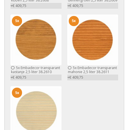
ebben 2,5 liter 38.2608
dennengroen 2,5 liter 38.2609
+€ 409,75
+€ 409,75
5x
5x
5x
Embadecor transparant
5x
Embadecor transparant
kastanje 2,5 liter 38.2610
mahonie 2,5 liter 38.2611
+€ 409,75
+€ 409,75
5x