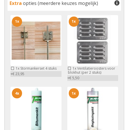
Extra
opties (meerdere keuzes mogelijk)
1x
1x
1x
Stormankerset 4 stuks
1x
Ventilatieroosters voor
blokhut (per 2 stuks)
+€ 23,95
+€ 5,50
4x
1x