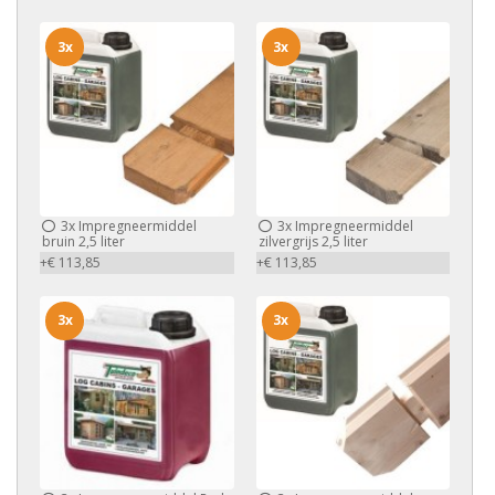
3x
3x
3x
Impregneermiddel
3x
Impregneermiddel
bruin 2,5 liter
zilvergrijs 2,5 liter
+€ 113,85
+€ 113,85
3x
3x