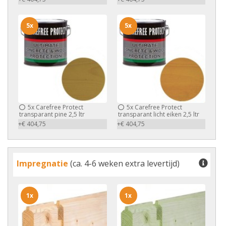
5x
5x
5x
Carefree Protect
5x
Carefree Protect
transparant pine 2,5 ltr
transparant licht eiken 2,5 ltr
+€ 404,75
+€ 404,75
Impregnatie
(ca. 4-6 weken extra levertijd)
1x
1x