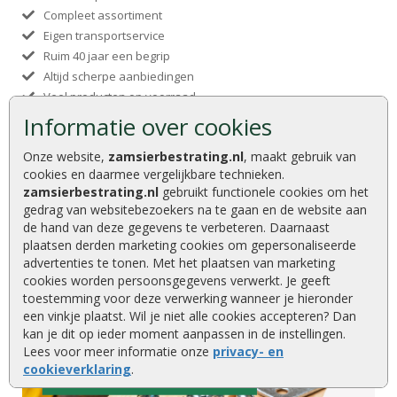
Compleet assortiment
Eigen transportservice
Ruim 40 jaar een begrip
Altijd scherpe aanbiedingen
Veel producten op voorraad
Tuinaanleg van A tot Z
Informatie over cookies
Onze website,
zamsierbestrating.nl
, maakt gebruik van
cookies en daarmee vergelijkbare technieken.
zamsierbestrating.nl
gebruikt functionele cookies om het
gedrag van websitebezoekers na te gaan en de website aan
de hand van deze gegevens te verbeteren. Daarnaast
plaatsen derden marketing cookies om gepersonaliseerde
advertenties te tonen. Met het plaatsen van marketing
cookies worden persoonsgegevens verwerkt. Je geeft
toestemming voor deze verwerking wanneer je hieronder
een vinkje plaatst. Wil je niet alle cookies accepteren? Dan
kan je dit op ieder moment aanpassen in de instellingen.
Lees voor meer informatie onze
privacy- en
cookieverklaring
.