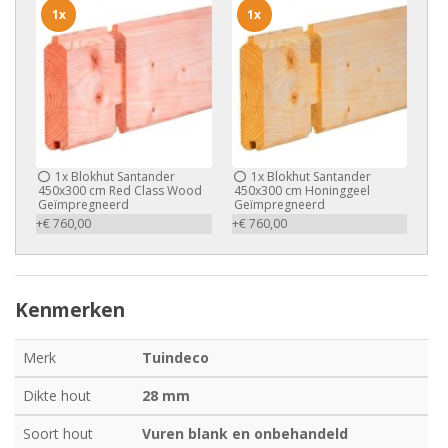
1x
1x
1x
Blokhut Santander
1x
Blokhut Santander
450x300 cm Red Class Wood
450x300 cm Honinggeel
Geïmpregneerd
Geïmpregneerd
+€ 760,00
+€ 760,00
Kenmerken
Merk
Tuindeco
Dikte hout
28 mm
Soort hout
Vuren blank en onbehandeld