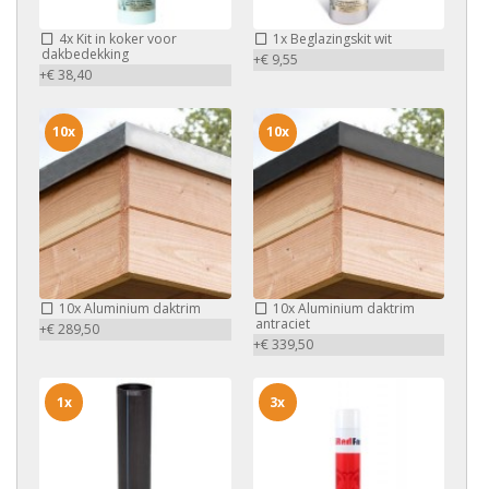
4x
Kit in koker voor
1x
Beglazingskit wit
dakbedekking
+€ 9,55
+€ 38,40
10x
10x
10x
Aluminium daktrim
10x
Aluminium daktrim
antraciet
+€ 289,50
+€ 339,50
1x
3x