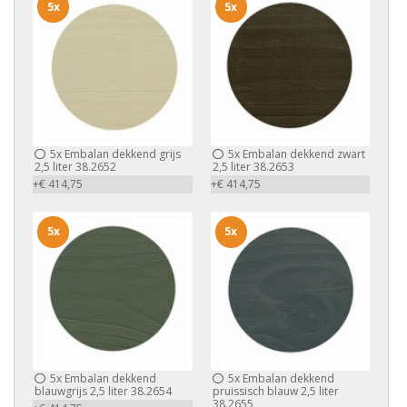
5x
5x
5x
Embalan dekkend grijs
5x
Embalan dekkend zwart
2,5 liter 38.2652
2,5 liter 38.2653
+€ 414,75
+€ 414,75
5x
5x
5x
Embalan dekkend
5x
Embalan dekkend
blauwgrijs 2,5 liter 38.2654
pruissisch blauw 2,5 liter
38.2655