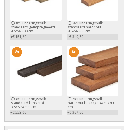
8x
Funderingsbalk
8x
Funderingsbalk
standaard geïmpregneerd
standaard hardhout
4.5x9x300 cm
4.5x9x300 cm
+€ 151,60
+€ 319,60
8x
8x
8x
Funderingsbalk
8x
Funderingsbalk
standaard kunststof
hardhout bezaagd 4x20x300
3.5x8.8x300 cm
cm
+€ 223,60
+€ 367,60