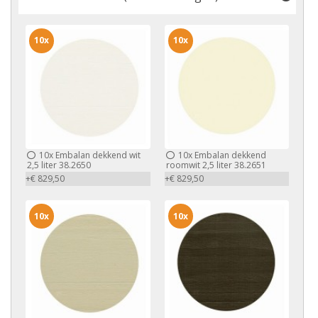
10x
10x
10x
Embalan dekkend wit
10x
Embalan dekkend
2,5 liter 38.2650
roomwit 2,5 liter 38.2651
+€ 829,50
+€ 829,50
10x
10x