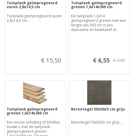
Tuinplank geïmpregneerd
Tuinplank geïmpregneerd
vuren 2,8x14,5 cm
grenen 1,6x14x300 cm
Tuinplank geïmpregneerd vuren
De tuinplank 1,6x14
2,8x14,5 cm....
geïmpregneerd grenen met een
lengte van 300 cm is een
duurzame en kwalitatief st..
€ 15,50
€ 6,55
€ 7,95
Tuinplank geïmpregneerd
Betontegel 50x50x5 cm grijs
grenen 1,6x14x360 cm
Een mooie schutting of blokhut
Betontegel 50x50x5 cm grijs....
maakt u met de tuinplank
geïmpregneerd grenen
1,6x14x360 cm. Dit topp..