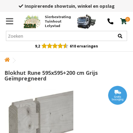
Inspirerende showtuin,
winkel en opslag
Sierbestrating
0
Tuinhout
Lelystad
9,2
610 ervaringen
Blokhut Rune 595x595+200 cm Grijs
Geïmpregneerd