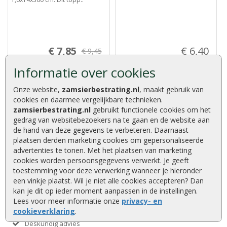
€ 7,85
€ 6,40
€ 9,45
Informatie over cookies
Onze website,
zamsierbestrating.nl
, maakt gebruik van
cookies en daarmee vergelijkbare technieken.
zamsierbestrating.nl
gebruikt functionele cookies om het
gedrag van websitebezoekers na te gaan en de website aan
de hand van deze gegevens te verbeteren. Daarnaast
Advies of vragen?
plaatsen derden marketing cookies om gepersonaliseerde
We helpen u graag
advertenties te tonen. Met het plaatsen van marketing
0320 252 811
cookies worden persoonsgegevens verwerkt. Je geeft
toestemming voor deze verwerking wanneer je hieronder
info@zamsierbestrating.nl
een vinkje plaatst. Wil je niet alle cookies accepteren? Dan
Kaapstanderweg 41, 8243 RB Lelystad
kan je dit op ieder moment aanpassen in de instellingen.
Lees voor meer informatie onze
privacy- en
cookieverklaring
.
Deskundig advies