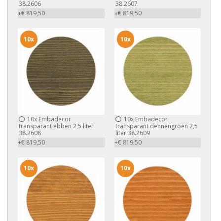
38.2606
38.2607
+€ 819,50
+€ 819,50
10x
10x
10x
Embadecor
10x
Embadecor
transparant ebben 2,5 liter
transparant dennengroen 2,5
38.2608
liter 38.2609
+€ 819,50
+€ 819,50
10x
10x