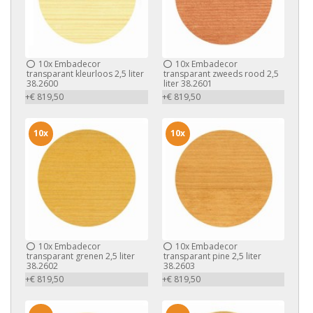
10x
Embadecor
10x
Embadecor
transparant kleurloos 2,5 liter
transparant zweeds rood 2,5
38.2600
liter 38.2601
+€ 819,50
+€ 819,50
10x
10x
10x
Embadecor
10x
Embadecor
transparant grenen 2,5 liter
transparant pine 2,5 liter
38.2602
38.2603
+€ 819,50
+€ 819,50