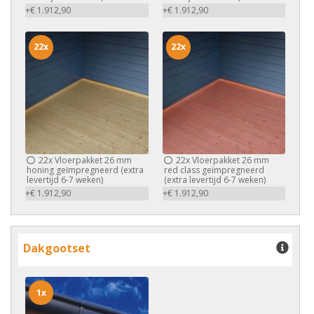
+€ 1.912,90
+€ 1.912,90
22x
22x
22x
Vloerpakket 26 mm
22x
Vloerpakket 26 mm
honing geïmpregneerd (extra
red class geïmpregneerd
levertijd 6-7 weken)
(extra levertijd 6-7 weken)
+€ 1.912,90
+€ 1.912,90
Dakgootset
1x