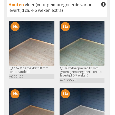
Houten
vloer (voor geïmpregneerde variant
levertijd ca. 4-6 weken extra)
16x
16x
16x
Vloerpakket 18 mm
16x
Vloerpakket 18 mm
onbehandeld
groen geïmpregneerd (extra
levertijd 6-7 weken)
+€ 991,20
+€ 1.295,20
16x
16x