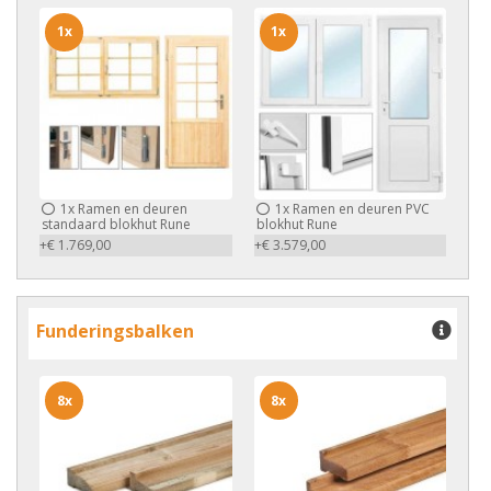
1x
1x
1x
Ramen en deuren
1x
Ramen en deuren PVC
standaard blokhut Rune
blokhut Rune
+€ 1.769,00
+€ 3.579,00
Funderingsbalken
8x
8x