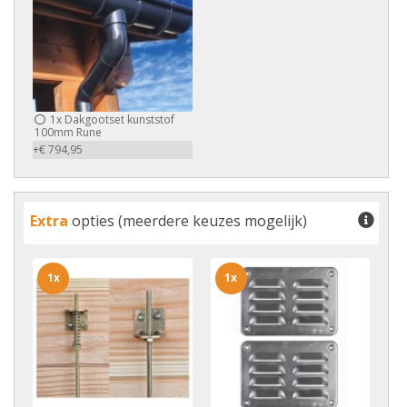
1x
Dakgootset kunststof
100mm Rune
+€ 794,95
Extra
opties (meerdere keuzes mogelijk)
1x
1x