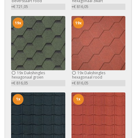
beverstaart rood
hexagonaal zwart
+€ 721,05
+€ 816,05
19x
19x
19x
Dakshingles
19x
Dakshingles
hexagonaal groen
hexagonaal rood
+€ 816,05
+€ 816,05
1x
1x