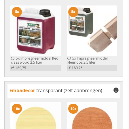
5x
5x
5x
Impregneermiddel Red
5x
Impregneermiddel
class wood 2,5 liter
kleurloos 2,5 liter
+€ 189,75
+€ 189,75
Embadecor
transparant (zelf aanbrengen)
10x
10x