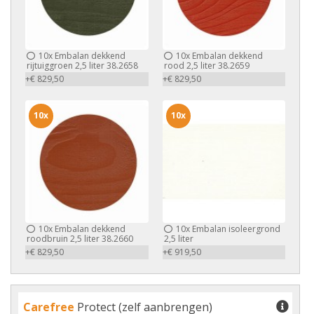
10x
Embalan dekkend
10x
Embalan dekkend
rijtuiggroen 2,5 liter 38.2658
rood 2,5 liter 38.2659
+€ 829,50
+€ 829,50
10x
10x
10x
Embalan dekkend
10x
Embalan isoleergrond
roodbruin 2,5 liter 38.2660
2,5 liter
+€ 829,50
+€ 919,50
Carefree
Protect (zelf aanbrengen)