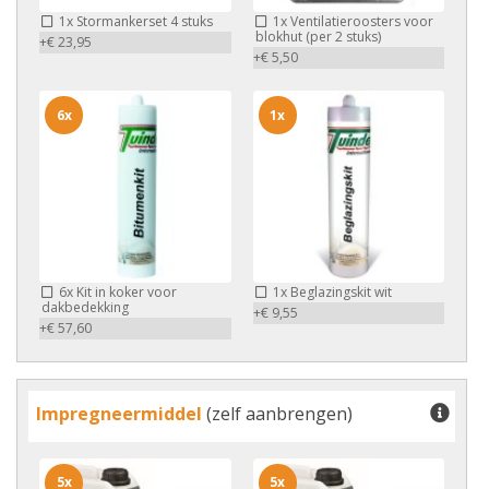
1x
Stormankerset 4 stuks
1x
Ventilatieroosters voor
blokhut (per 2 stuks)
+€ 23,95
+€ 5,50
6x
1x
6x
Kit in koker voor
1x
Beglazingskit wit
dakbedekking
+€ 9,55
+€ 57,60
Impregneermiddel
(zelf aanbrengen)
5x
5x