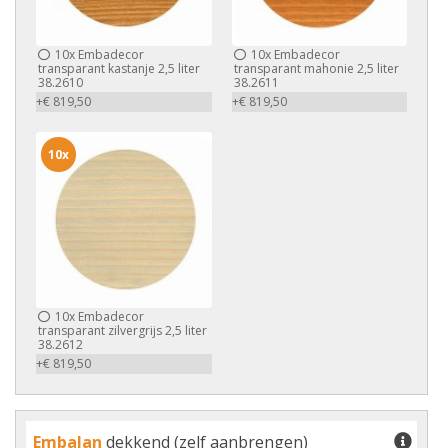
10x
Embadecor
10x
Embadecor
transparant kastanje 2,5 liter
transparant mahonie 2,5 liter
38.2610
38.2611
+€ 819,50
+€ 819,50
10x
10x
Embadecor
transparant zilvergrijs 2,5 liter
38.2612
+€ 819,50
Embalan
dekkend (zelf aanbrengen)