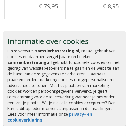
€ 79,95
€ 8,95
Informatie over cookies
Onze website,
zamsierbestrating.nl
, maakt gebruik van
Advies of vragen?
cookies en daarmee vergelijkbare technieken.
We helpen u graag
zamsierbestrating.nl
gebruikt functionele cookies om het
0320 252 811
gedrag van websitebezoekers na te gaan en de website aan
de hand van deze gegevens te verbeteren. Daarnaast
info@zamsierbestrating.nl
plaatsen derden marketing cookies om gepersonaliseerde
Kaapstanderweg 41, 8243 RB Lelystad
advertenties te tonen. Met het plaatsen van marketing
cookies worden persoonsgegevens verwerkt. Je geeft
toestemming voor deze verwerking wanneer je hieronder
een vinkje plaatst. Wil je niet alle cookies accepteren? Dan
Deskundig advies
kan je dit op ieder moment aanpassen in de instellingen.
Kwaliteitsproducten
Lees voor meer informatie onze
privacy- en
Compleet assortiment
cookieverklaring
.
Eigen transportservice