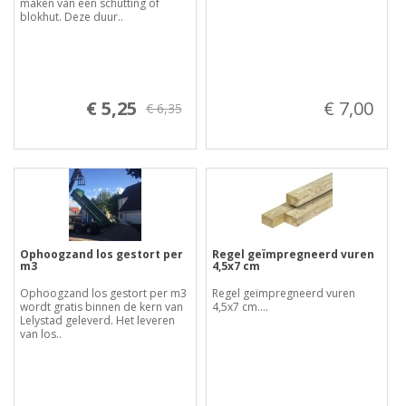
maken van een schutting of
blokhut. Deze duur..
€ 5,25
€ 7,00
€ 6,35
Ophoogzand los gestort per
Regel geïmpregneerd vuren
m3
4,5x7 cm
Ophoogzand los gestort per m3
Regel geïmpregneerd vuren
wordt gratis binnen de kern van
4,5x7 cm....
Lelystad geleverd. Het leveren
van los..