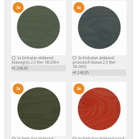
3x
3x
3x
Embalan dekkend
3x
Embalan dekkend
blauwgrijs 2,5 liter 38.2654
pruissisch blauw 2,5 liter
38.2655
+€ 248,85
+€ 248,85
3x
3x
3x
Embalan dekkend
3x
Embalan dekkend rood