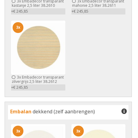
3x
Embadecor transparant
3x
Embadecor transparant
kastanje 2,5 liter 38.2610
mahonie 2,5 liter 38.2611
+€ 245,85
+€ 245,85
3x
3x
Embadecor transparant
zilvergrijs 2,5 liter 38.2612
+€ 245,85
Embalan
dekkend (zelf aanbrengen)
3x
3x