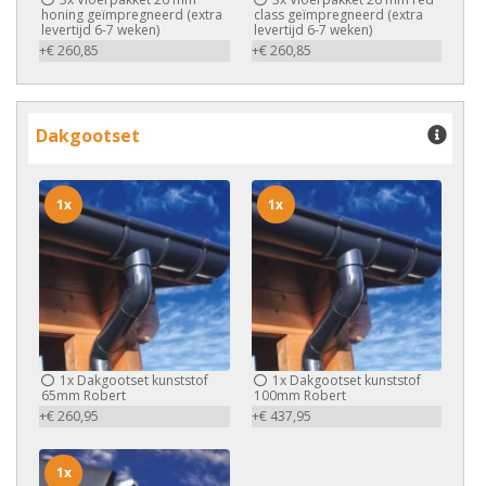
honing geïmpregneerd (extra
class geïmpregneerd (extra
levertijd 6-7 weken)
levertijd 6-7 weken)
+€ 260,85
+€ 260,85
Dakgootset
1x
1x
1x
Dakgootset kunststof
1x
Dakgootset kunststof
65mm Robert
100mm Robert
+€ 260,95
+€ 437,95
1x