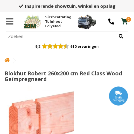
Inspirerende showtuin,
winkel en opslag
Sierbestrating
0
Tuinhout
Lelystad
9,2
610 ervaringen
Blokhut Robert 260x200 cm Red Class Wood
Geïmpregneerd