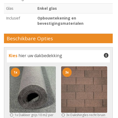
Glas
Enkel glas
Inclusief
Opbouwtekening en
bevestigingsmaterialen
Beschikbare Opties
Kies
hier uw dakbedekking
1x
3x
1x
Dakleer grijs 10 m2 per
3x
Dakshingles recht bruin