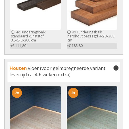
4x
Funderingsbalk
4x
Funderingsbalk
standaard kunststof
hardhout bezaagd 4x20x300
3.5x8.8x300 cm
cm
+€ 111,80
+€ 183,80
Houten
vloer (voor geïmpregneerde variant
levertijd ca. 4-6 weken extra)
2x
2x