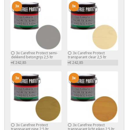
3x
3x
3x
Carefree Protect semi-
3x
Carefree Protect
dekkend betongrijs 2,5 ltr
transparant clear 2,5 ltr
+€ 242,85
+€ 242,85
3x
3x
3x
Carefree Protect
3x
Carefree Protect
transparant pine 2,5 ltr
transparant licht eiken 2,5 ltr