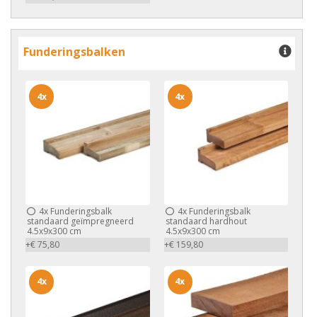
Funderingsbalken
4x
4x
4x
Funderingsbalk
4x
Funderingsbalk
standaard geïmpregneerd
standaard hardhout
4.5x9x300 cm
4.5x9x300 cm
+€ 75,80
+€ 159,80
4x
4x