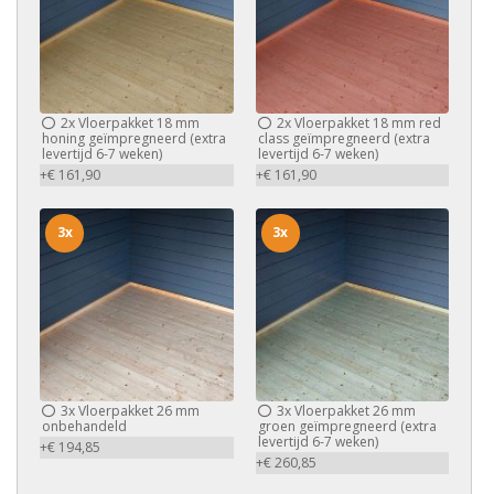
2x
Vloerpakket 18 mm
2x
Vloerpakket 18 mm red
honing geïmpregneerd (extra
class geïmpregneerd (extra
levertijd 6-7 weken)
levertijd 6-7 weken)
+€ 161,90
+€ 161,90
3x
3x
3x
Vloerpakket 26 mm
3x
Vloerpakket 26 mm
onbehandeld
groen geïmpregneerd (extra
levertijd 6-7 weken)
+€ 194,85
+€ 260,85