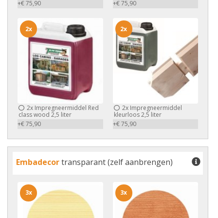
+€ 75,90
+€ 75,90
2x
2x
2x
Impregneermiddel Red
2x
Impregneermiddel
class wood 2,5 liter
kleurloos 2,5 liter
+€ 75,90
+€ 75,90
Embadecor
transparant (zelf aanbrengen)
3x
3x