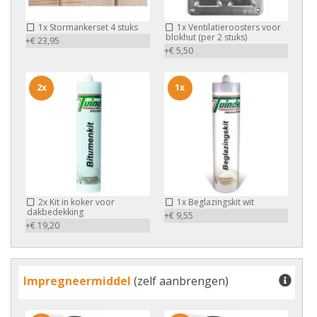
1x
Stormankerset 4 stuks
1x
Ventilatieroosters voor
blokhut (per 2 stuks)
+€ 23,95
+€ 5,50
2x
1x
2x
Kit in koker voor
1x
Beglazingskit wit
dakbedekking
+€ 9,55
+€ 19,20
Impregneermiddel
(zelf aanbrengen)