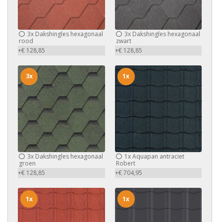
3x
Dakshingles hexagonaal
3x
Dakshingles hexagonaal
rood
zwart
+€ 128,85
+€ 128,85
3x
1x
3x
Dakshingles hexagonaal
1x
Aquapan antraciet
groen
Robert
+€ 128,85
+€ 704,95
1x
1x