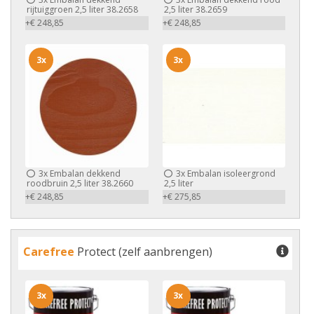
rijtuiggroen 2,5 liter 38.2658
2,5 liter 38.2659
+€ 248,85
+€ 248,85
3x
3x
3x
Embalan dekkend
3x
Embalan isoleergrond
roodbruin 2,5 liter 38.2660
2,5 liter
+€ 248,85
+€ 275,85
Carefree
Protect (zelf aanbrengen)
3x
3x