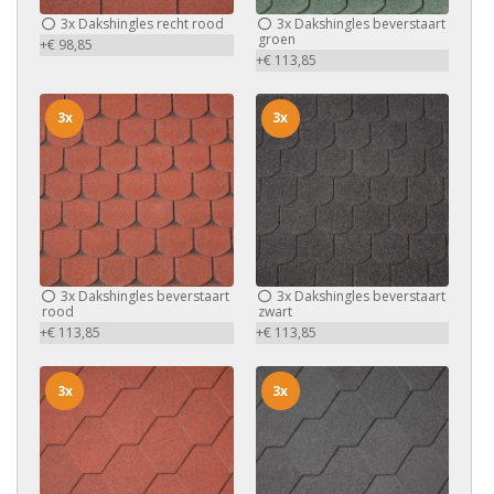
3x
Dakshingles recht rood
3x
Dakshingles beverstaart
groen
+€ 98,85
+€ 113,85
3x
3x
3x
Dakshingles beverstaart
3x
Dakshingles beverstaart
rood
zwart
+€ 113,85
+€ 113,85
3x
3x