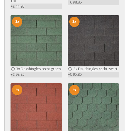
rol
+€ 98,85
+€ 44,95
3x
3x
3x
Dakshingles recht groen
3x
Dakshingles recht zwart
+€ 98,85
+€ 95,85
3x
3x