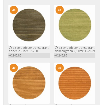
3x
3x
3x
Embadecor transparant
3x
Embadecor transparant
ebben 2,5 liter 38.2608
dennengroen 2,5 liter 38.2609
+€ 245,85
+€ 245,85
3x
3x