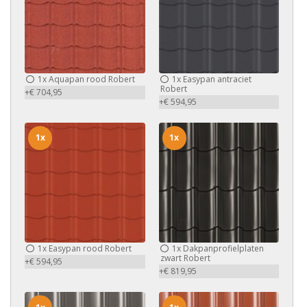
1x
Aquapan rood Robert
1x
Easypan antraciet
Robert
+€ 704,95
+€ 594,95
1x
1x
1x
Easypan rood Robert
1x
Dakpanprofielplaten
zwart Robert
+€ 594,95
+€ 819,95