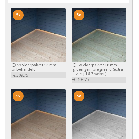
5x
5x
5x
Vloerpakket 18 mm
5x
Vloerpakket 18 mm
onbehandeld
groen geïmpregneerd (extra
levertijd 6-7 weken)
+€ 309,75
+€ 404,75
5x
5x