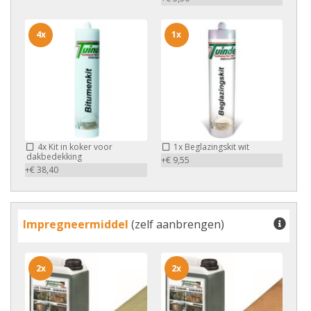
4x
1x
4x
Kit in koker voor
1x
Beglazingskit wit
dakbedekking
+€ 9,55
+€ 38,40
Impregneermiddel
(zelf aanbrengen)
2x
2x