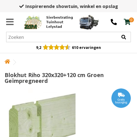
45+ jaar
ervaring én expertise
Sierbestrating
0
Tuinhout
Lelystad
9,2
610 ervaringen
Blokhut Riho 320x320+120 cm Groen
Geïmpregneerd