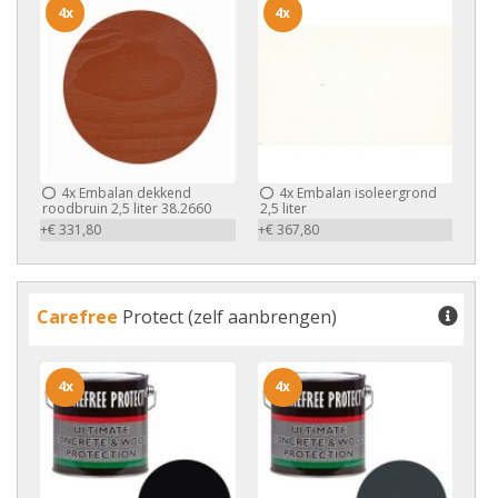
4x
4x
4x
Embalan dekkend
4x
Embalan isoleergrond
roodbruin 2,5 liter 38.2660
2,5 liter
+€ 331,80
+€ 367,80
Carefree
Protect (zelf aanbrengen)
4x
4x