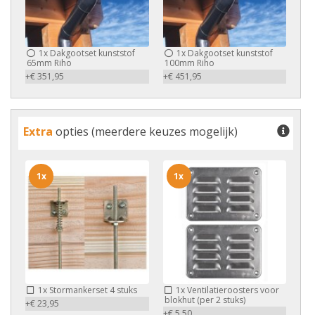
1x
Dakgootset kunststof
1x
Dakgootset kunststof
65mm Riho
100mm Riho
+€ 351,95
+€ 451,95
Extra
opties (meerdere keuzes mogelijk)
1x
1x
1x
Stormankerset 4 stuks
1x
Ventilatieroosters voor
blokhut (per 2 stuks)
+€ 23,95
+€ 5,50