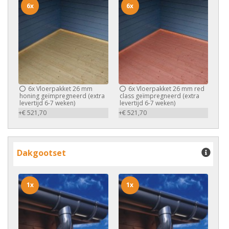
6x
6x
6x
Vloerpakket 26 mm
6x
Vloerpakket 26 mm red
honing geïmpregneerd (extra
class geïmpregneerd (extra
levertijd 6-7 weken)
levertijd 6-7 weken)
+€ 521,70
+€ 521,70
Dakgootset
1x
1x