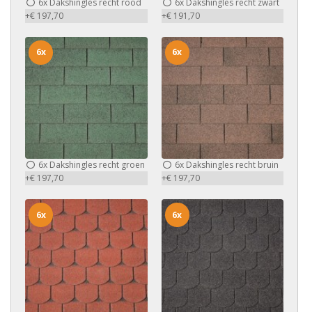
6x
Dakshingles recht rood
6x
Dakshingles recht zwart
+€ 197,70
+€ 191,70
6x
6x
6x
Dakshingles recht groen
6x
Dakshingles recht bruin
+€ 197,70
+€ 197,70
6x
6x