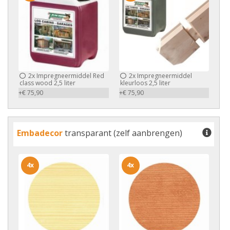
2x
Impregneermiddel Red
2x
Impregneermiddel
class wood 2,5 liter
kleurloos 2,5 liter
+€ 75,90
+€ 75,90
Embadecor
transparant (zelf aanbrengen)
4x
4x