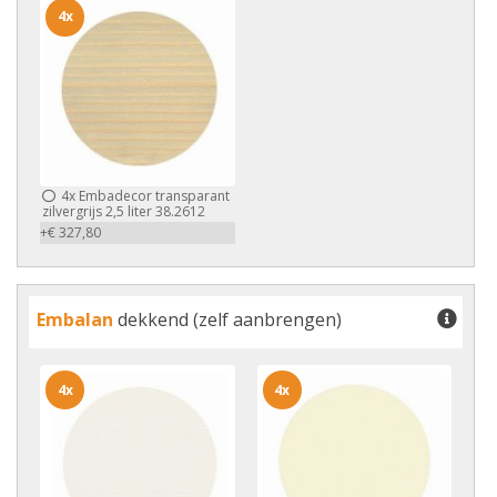
4x
4x
Embadecor transparant
zilvergrijs 2,5 liter 38.2612
+€ 327,80
Embalan
dekkend (zelf aanbrengen)
4x
4x