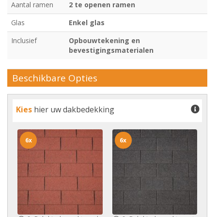
Aantal ramen
2 te openen ramen
Glas
Enkel glas
Inclusief
Opbouwtekening en
bevestigingsmaterialen
Beschikbare Opties
Kies
hier uw dakbedekking
6x
6x