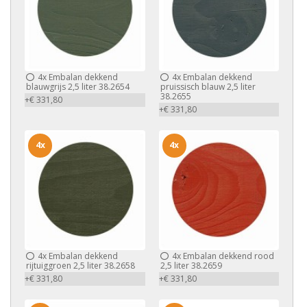
4x
Embalan dekkend
4x
Embalan dekkend
blauwgrijs 2,5 liter 38.2654
pruissisch blauw 2,5 liter
38.2655
+€ 331,80
+€ 331,80
4x
4x
4x
Embalan dekkend
4x
Embalan dekkend rood
rijtuiggroen 2,5 liter 38.2658
2,5 liter 38.2659
+€ 331,80
+€ 331,80