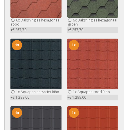
6x
Dakshingles hexagonaal
6x
Dakshingles hexagonaal
rood
groen
+€ 257,70
+€ 257,70
1x
1x
1x
Aquapan antraciet Riho
1x
Aquapan rood Riho
+€ 1.299,00
+€ 1.299,00
1x
1x