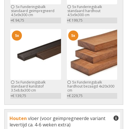
5x
Funderingsbalk
5x
Funderingsbalk
standaard geïmpregneerd
standaard hardhout
4.5x9x300 cm
4.5x9x300 cm
+€ 94,75
+€ 199,75
5x
5x
5x
Funderingsbalk
5x
Funderingsbalk
standaard kunststof
hardhout bezaagd 4x20x300
3.5x8.8x300 cm
cm
+€ 139,75
+€ 229,75
Houten
vloer (voor geïmpregneerde variant
levertijd ca. 4-6 weken extra)