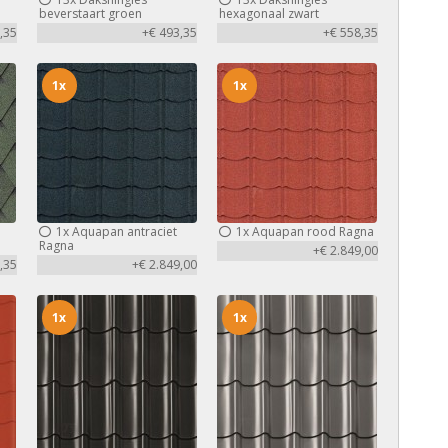
beverstaart groen
hexagonaal zwart
,35
+€ 493,35
+€ 558,35
1x
1x
1x
Aquapan antraciet
1x
Aquapan rood Ragna
Ragna
+€ 2.849,00
,35
+€ 2.849,00
1x
1x