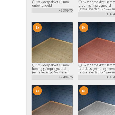
5x
Vloerpakket 18 mm
5x
Vloerpakket 18 m
onbehandeld
groen geïmpregneerd
(extra levertijd 6-7 weken
+€ 309,75
+€ 404
5x
5x
5x
Vloerpakket 18 mm
5x
Vloerpakket 18 m
honing geïmpregneerd
red class geïmpregneer
(extra levertijd 6-7 weken)
(extra levertijd 6-7 weken
+€ 404,75
+€ 404
6x
6x