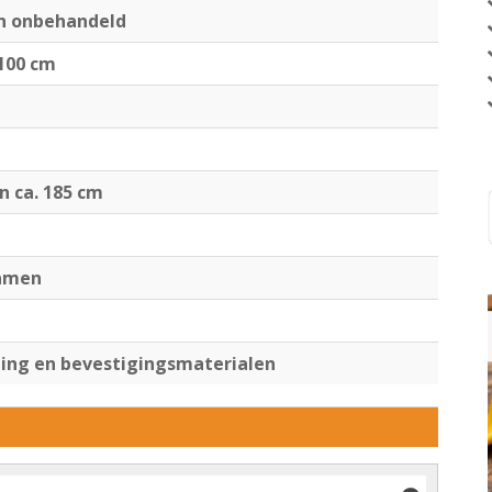
en onbehandeld
100 cm
jn ca. 185 cm
ramen
ng en bevestigingsmaterialen