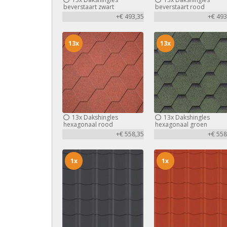
beverstaart zwart
beverstaart rood
+€ 493,35
+€ 493
13x
13x
13x
Dakshingles
13x
Dakshingles
hexagonaal rood
hexagonaal groen
+€ 558,35
+€ 558
1x
1x