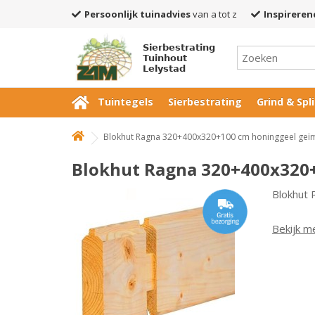
Persoonlijk tuinadvies
van a tot z
Inspireren
Sierbestrating
Tuinhout
Lelystad
Tuintegels
Sierbestrating
Grind & Spli
Blokhut Ragna 320+400x320+100 cm honinggeel ge
Blokhut Ragna 320+400x320
Blokhut
Bekijk m