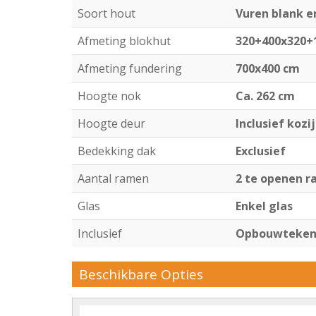
Soort hout
Vuren blank 
Afmeting blokhut
320+400x320+
Afmeting fundering
700x400 cm
Hoogte nok
Ca. 262 cm
Hoogte deur
Inclusief kozi
Bedekking dak
Exclusief
Aantal ramen
2 te openen 
Glas
Enkel glas
Inclusief
Opbouwtekeni
Beschikbare Opties