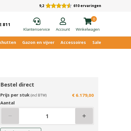
9,2
610 ervaringen
0
2 811
Klantenservice
Account
Winkelwagen
khutten
Gazon en vijver
Accessoires
Sale
Bestel direct
Prijs per stuk
€ 6.179,00
(incl BTW)
Aantal