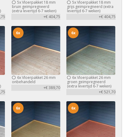
m
5x
Vloerpakket 18 mm
5x
Vloerpakket 18 mm
bruin geïmpregneerd
grijs geïmpregneerd (extra
)
(extra levertijd 6-7 weken)
levertijd 6-7 weken)
,75
+€ 404,75
+€ 404,75
6x
6x
m
6x
Vloerpakket 26 mm
6x
Vloerpakket 26 mm
d
onbehandeld
groen geïmpregneerd
)
(extra levertijd 6-7 weken)
+€ 389,70
,75
+€ 521,70
6x
6x