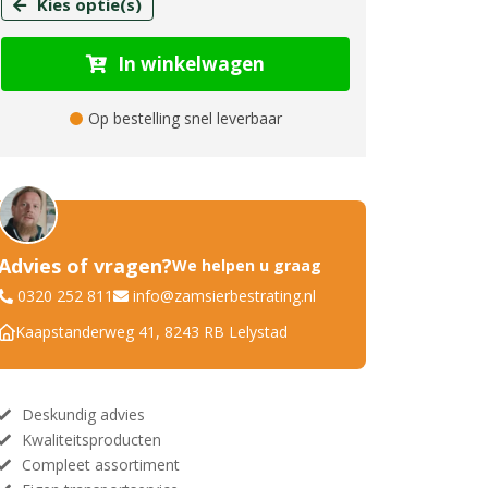
Kies optie(s)
In winkelwagen
Op bestelling snel leverbaar
Advies of vragen?
We helpen u graag
0320 252 811
info@zamsierbestrating.nl
Kaapstanderweg 41, 8243 RB Lelystad
Deskundig advies
Kwaliteitsproducten
Compleet assortiment