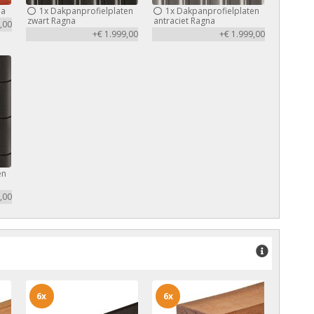
na
1x
Dakpanprofielplaten
1x
Dakpanprofielplaten
zwart Ragna
antraciet Ragna
,00
+€ 1.999,00
+€ 1.999,00
en
,00
6x
6x