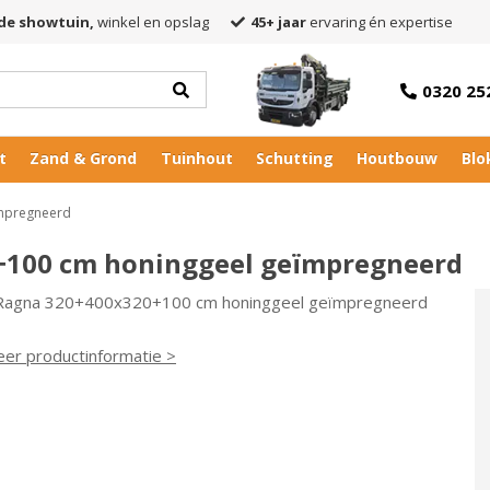
de showtuin,
winkel en opslag
45+ jaar
ervaring én expertise
0320 25
t
Zand & Grond
Tuinhout
Schutting
Houtbouw
Blo
ïmpregneerd
+100 cm honinggeel geïmpregneerd
 Ragna 320+400x320+100 cm honinggeel geïmpregneerd
eer productinformatie >