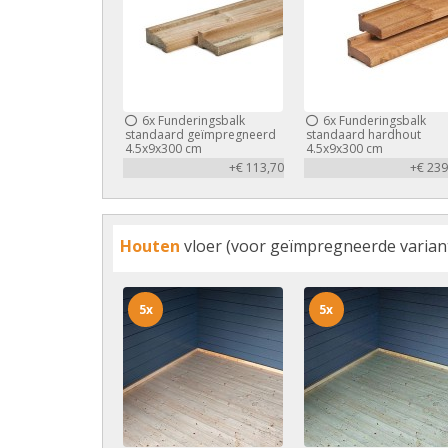
6x
Funderingsbalk
6x
Funderingsbalk
standaard geïmpregneerd
standaard hardhout
4.5x9x300 cm
4.5x9x300 cm
+€ 113,70
+€ 239
Houten
vloer (voor geïmpregneerde variant 
5x
5x