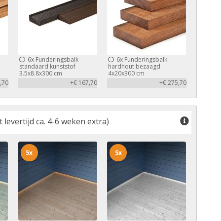
6x
Funderingsbalk
6x
Funderingsbalk
standaard kunststof
hardhout bezaagd
3.5x8.8x300 cm
4x20x300 cm
,70
+€ 167,70
+€ 275,70
levertijd ca. 4-6 weken extra)
5x
5x