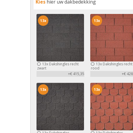
Kies
hier uw dakbedekking
13x
13x
13x
Dakshingles recht
13x
Dakshingles recht
zwart
rood
+€ 415,35
+€ 428
13x
13x
13x
Dakshingles
13x
Dakshingles