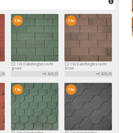
13x
13x
13x
Dakshingles recht
13x
Dakshingles recht
groen
bruin
,35
+€ 428,35
+€ 428,35
13x
13x
13x
Dakshingles
13x
Dakshingles