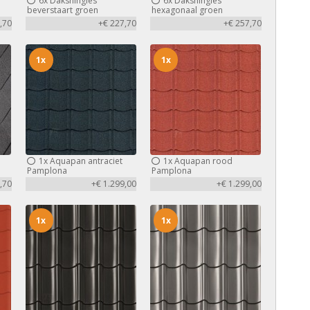
6x
Dakshingles
6x
Dakshingles
beverstaart groen
hexagonaal groen
,70
+€ 227,70
+€ 257,70
1x
1x
1x
Aquapan antraciet
1x
Aquapan rood
Pamplona
Pamplona
,70
+€ 1.299,00
+€ 1.299,00
1x
1x