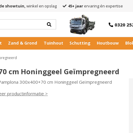
de showtuin,
winkel en opslag
45+ jaar
ervaring én expertise
0320 25
t
Zand & Grond
Tuinhout
Schutting
Houtbouw
Blo
pregneerd
70 cm Honinggeel Geïmpregneerd
 Pamplona 300x400+70 cm Honinggeel Geïmpregneerd
eer productinformatie >