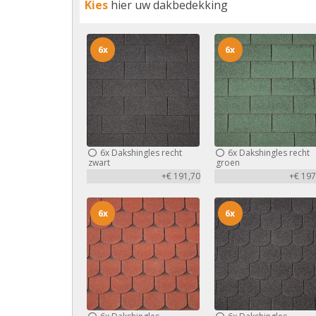
Kies
hier uw dakbedekking
6x
6x
6x
Dakshingles recht
6x
Dakshingles recht
zwart
groen
+€ 191,70
+€ 197
6x
6x