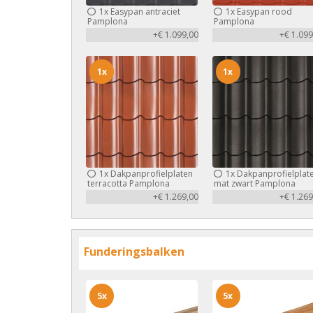
1x
Easypan antraciet
1x
Easypan rood
Pamplona
Pamplona
+€ 1.099,00
+€ 1.099
1x
1x
1x
Dakpanprofielplaten
1x
Dakpanprofielplat
terracotta Pamplona
mat zwart Pamplona
+€ 1.269,00
+€ 1.269
Funderingsbalken
5x
5x