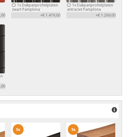
1x
Dakpanprofielplaten
1x
Dakpanprofielplaten
zwart Pamplona
antraciet Pamplona
,00
+€ 1.479,00
+€ 1.269,00
en
,00
5x
5x