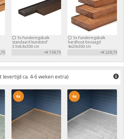
5x
Funderingsbalk
5x
Funderingsbalk
standaard kunststof
hardhout bezaagd
3.5x8.8x300 cm
4x20x300 cm
,75
+€ 139,75
+€ 229,75
levertijd ca. 4-6 weken extra)
6x
6x