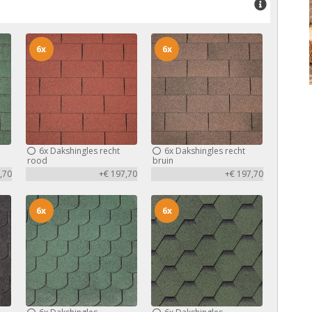
6x
6x
6x
Dakshingles recht
6x
Dakshingles recht
rood
bruin
,70
+€ 197,70
+€ 197,70
6x
6x