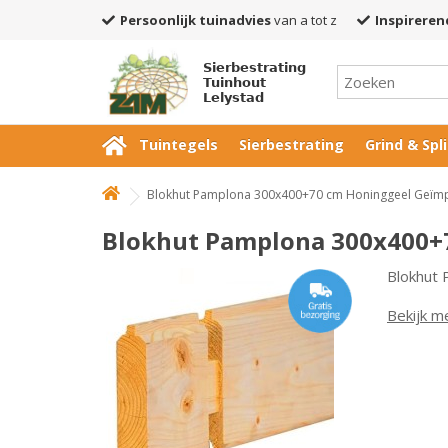
Persoonlijk tuinadvies
van a tot z
Inspireren
Sierbestrating
Tuinhout
Lelystad
Tuintegels
Sierbestrating
Grind & Spli
Blokhut Pamplona 300x400+70 cm Honinggeel Geïm
Blokhut Pamplona 300x400+
Blokhut
Bekijk m