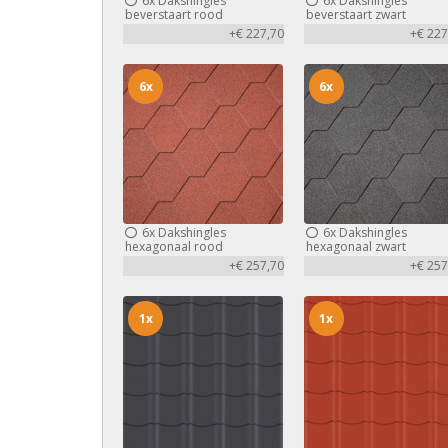
6x
Dakshingles
6x
Dakshingles
beverstaart rood
beverstaart zwart
+€ 227,70
+€ 227
6x
6x
6x
Dakshingles
6x
Dakshingles
hexagonaal rood
hexagonaal zwart
+€ 257,70
+€ 257
1x
1x