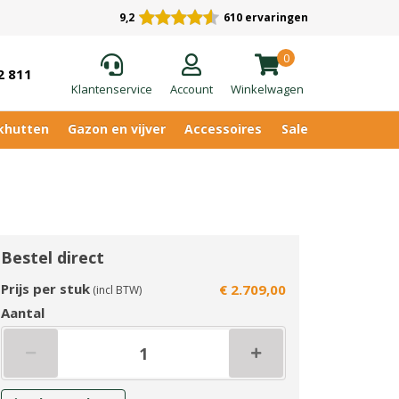
9,2
610 ervaringen
0
2 811
Klantenservice
Account
Winkelwagen
khutten
Gazon en vijver
Accessoires
Sale
Bestel direct
Prijs per stuk
€ 2.709,00
(incl BTW)
Aantal