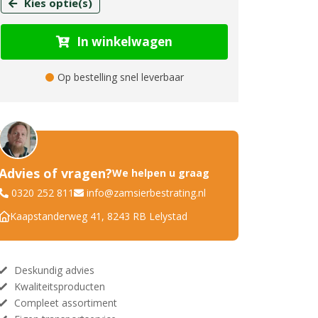
Kies optie(s)
In winkelwagen
Op bestelling snel leverbaar
Advies of vragen?
We helpen u graag
0320 252 811
info@zamsierbestrating.nl
Kaapstanderweg 41, 8243 RB Lelystad
Deskundig advies
Kwaliteitsproducten
Compleet assortiment