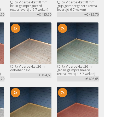
m
6x
Vloerpakket 18 mm
6x
Vloerpakket 18 mm
bruin geïmpregneerd
grijs geïmpregneerd (extra
)
(extra levertijd 6-7 weken)
levertijd 6-7 weken)
,70
+€ 485,70
+€ 485,70
7x
7x
m
7x
Vloerpakket 26 mm
7x
Vloerpakket 26 mm
d
onbehandeld
groen geïmpregneerd
)
(extra levertijd 6-7 weken)
+€ 454,65
,70
+€ 608,65
7x
7x