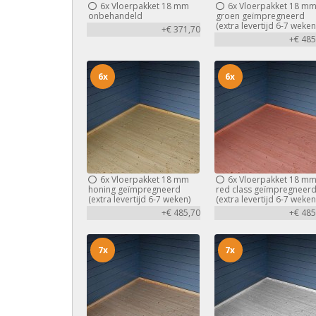
6x
Vloerpakket 18 mm
6x
Vloerpakket 18 m
onbehandeld
groen geïmpregneerd
(extra levertijd 6-7 weken
+€ 371,70
+€ 485
6x
6x
6x
Vloerpakket 18 mm
6x
Vloerpakket 18 m
honing geïmpregneerd
red class geïmpregneer
(extra levertijd 6-7 weken)
(extra levertijd 6-7 weken
+€ 485,70
+€ 485
7x
7x