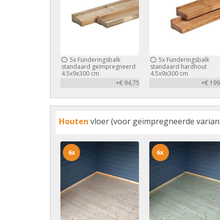
5x
Funderingsbalk
5x
Funderingsbalk
standaard geïmpregneerd
standaard hardhout
4.5x9x300 cm
4.5x9x300 cm
+€ 94,75
+€ 199
Houten
vloer (voor geïmpregneerde variant 
6x
6x