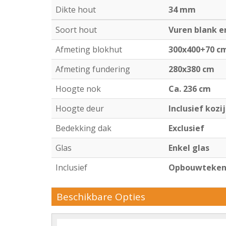
Dikte hout
34 mm
Soort hout
Vuren blank 
Afmeting blokhut
300x400+70 c
Afmeting fundering
280x380 cm
Hoogte nok
Ca. 236 cm
Hoogte deur
Inclusief kozi
Bedekking dak
Exclusief
Glas
Enkel glas
Inclusief
Opbouwtekeni
Beschikbare Opties