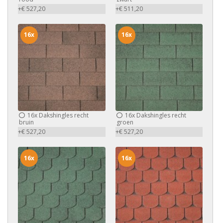
+€ 527,20
+€ 511,20
16x
16x
16x
Dakshingles recht
16x
Dakshingles recht
bruin
groen
+€ 527,20
+€ 527,20
16x
16x