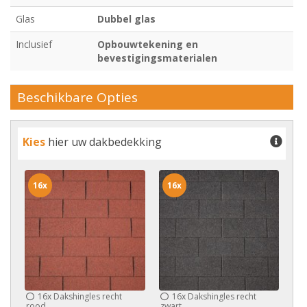
Glas
Dubbel glas
Inclusief
Opbouwtekening en
bevestigingsmaterialen
Beschikbare Opties
Kies
hier uw dakbedekking
16x
16x
16x
Dakshingles recht
16x
Dakshingles recht
rood
zwart