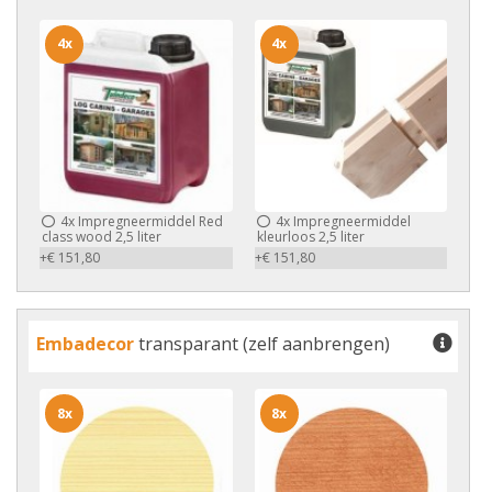
4x
4x
4x
Impregneermiddel Red
4x
Impregneermiddel
class wood 2,5 liter
kleurloos 2,5 liter
+€ 151,80
+€ 151,80
Embadecor
transparant (zelf aanbrengen)
8x
8x