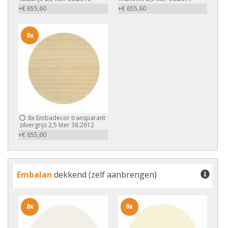
+€ 655,60
+€ 655,60
8x
8x
Embadecor transparant
zilvergrijs 2,5 liter 38.2612
+€ 655,60
Embalan
dekkend (zelf aanbrengen)
8x
8x