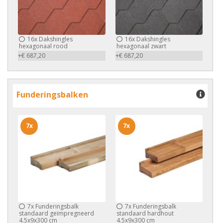
16x
Dakshingles
16x
Dakshingles
hexagonaal rood
hexagonaal zwart
+€ 687,20
+€ 687,20
Funderingsbalken
7x
7x
7x
Funderingsbalk
7x
Funderingsbalk
standaard geïmpregneerd
standaard hardhout
4.5x9x300 cm
4.5x9x300 cm