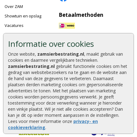
Over ZAM
Betaalmethoden
Showtuin en opslag
Vacatures
Bestellen en betalen
Informatie over cookies
Keurmerken
Klantbeoordelingen
Onze website,
zamsierbestrating.nl
, maakt gebruik van
Foto's en voorbeelden
cookies en daarmee vergelijkbare technieken.
Tuinaanleg
zamsierbestrating.nl
gebruikt functionele cookies om het
gedrag van websitebezoekers na te gaan en de website aan
Wat u moet weten
de hand van deze gegevens te verbeteren. Daarnaast
Klachtenprocedure
plaatsen derden marketing cookies om gepersonaliseerde
advertenties te tonen. Met het plaatsen van marketing
Algemene voorwaarden
cookies worden persoonsgegevens verwerkt. Je geeft
Garantie Excluton
toestemming voor deze verwerking wanneer je hieronder
een vinkje plaatst. Wil je niet alle cookies accepteren? Dan
kan je dit op ieder moment aanpassen in de instellingen.
Lees voor meer informatie onze
privacy- en
Onze partners
cookieverklaring
.