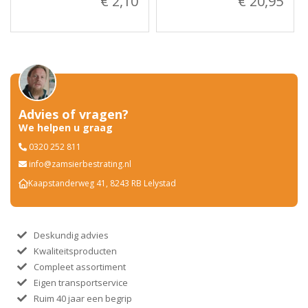
€ 2,10
€ 20,95
Advies of vragen?
We helpen u graag
0320 252 811
info@zamsierbestrating.nl
Kaapstanderweg 41, 8243 RB Lelystad
Deskundig advies
Kwaliteitsproducten
Compleet assortiment
Eigen transportservice
Ruim 40 jaar een begrip