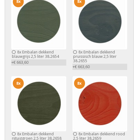
8x
8x
8x
Embalan dekkend
8x
Embalan dekkend
blauwgrijs 2,5 liter 38.2654
pruissisch blauw 2,5 liter
38.2655
+€ 663,60
+€ 663,60
8x
8x
8x
Embalan dekkend
8x
Embalan dekkend rood
rijtuiggroen 2,5 liter 38.2658
2,5 liter 38.2659