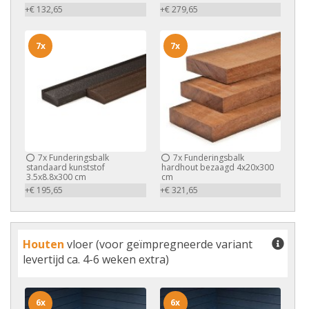
+€ 132,65
+€ 279,65
7x
7x
7x
Funderingsbalk
7x
Funderingsbalk
standaard kunststof
hardhout bezaagd 4x20x300
3.5x8.8x300 cm
cm
+€ 195,65
+€ 321,65
Houten
vloer (voor geïmpregneerde variant
levertijd ca. 4-6 weken extra)
6x
6x