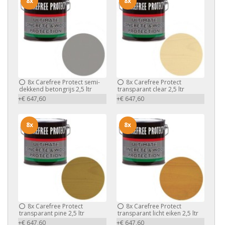
8x
8x
8x
Carefree Protect semi-
8x
Carefree Protect
dekkend betongrijs 2,5 ltr
transparant clear 2,5 ltr
+€ 647,60
+€ 647,60
8x
8x
8x
Carefree Protect
8x
Carefree Protect
transparant pine 2,5 ltr
transparant licht eiken 2,5 ltr
+€ 647,60
+€ 647,60