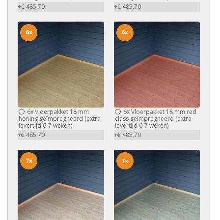
+€ 485,70
+€ 485,70
6x
6x
6x
Vloerpakket 18 mm
6x
Vloerpakket 18 mm red
honing geïmpregneerd (extra
class geïmpregneerd (extra
levertijd 6-7 weken)
levertijd 6-7 weken)
+€ 485,70
+€ 485,70
7x
7x