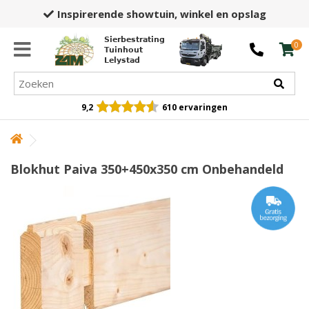
45+ jaar
ervaring én expertise
Sierbestrating
0
Tuinhout
Lelystad
9,2
610 ervaringen
Blokhut Paiva 350+450x350 cm Onbehandeld