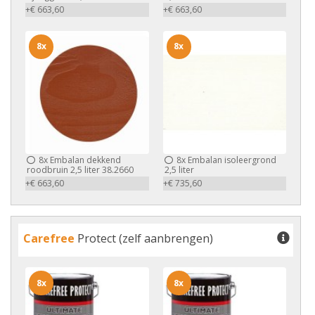
+€ 663,60
+€ 663,60
8x
8x
8x
Embalan dekkend
8x
Embalan isoleergrond
roodbruin 2,5 liter 38.2660
2,5 liter
+€ 663,60
+€ 735,60
Carefree
Protect (zelf aanbrengen)
8x
8x