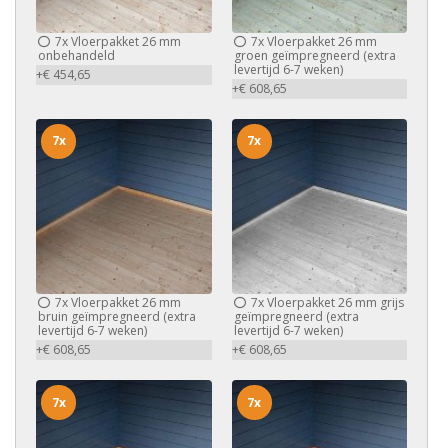
7x
Vloerpakket 26 mm
7x
Vloerpakket 26 mm
onbehandeld
groen geïmpregneerd (extra
levertijd 6-7 weken)
+€ 454,65
+€ 608,65
7x
7x
7x
Vloerpakket 26 mm
7x
Vloerpakket 26 mm grijs
bruin geïmpregneerd (extra
geïmpregneerd (extra
levertijd 6-7 weken)
levertijd 6-7 weken)
+€ 608,65
+€ 608,65
7x
7x