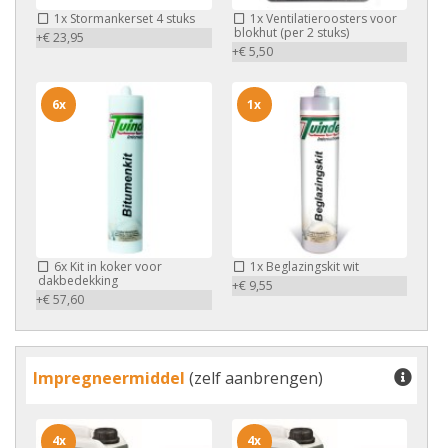
1x
Stormankerset 4 stuks
1x
Ventilatieroosters voor
blokhut (per 2 stuks)
+€ 23,95
+€ 5,50
6x
1x
6x
Kit in koker voor
1x
Beglazingskit wit
dakbedekking
+€ 9,55
+€ 57,60
Impregneermiddel
(zelf aanbrengen)
4x
4x