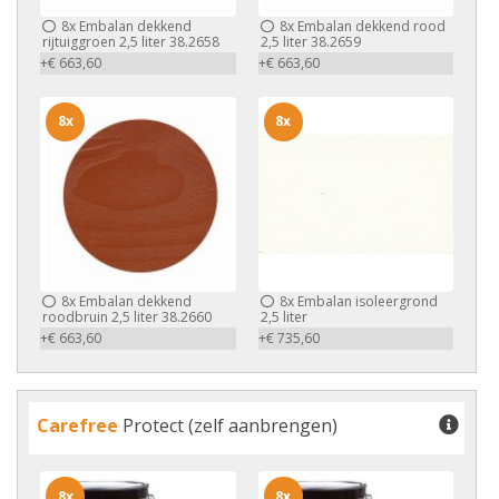
8x
Embalan dekkend
8x
Embalan dekkend rood
rijtuiggroen 2,5 liter 38.2658
2,5 liter 38.2659
+€ 663,60
+€ 663,60
8x
8x
8x
Embalan dekkend
8x
Embalan isoleergrond
roodbruin 2,5 liter 38.2660
2,5 liter
+€ 663,60
+€ 735,60
Carefree
Protect (zelf aanbrengen)
8x
8x