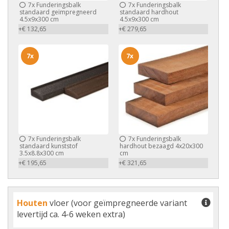
7x
Funderingsbalk
7x
Funderingsbalk
standaard geïmpregneerd
standaard hardhout
4.5x9x300 cm
4.5x9x300 cm
+€ 132,65
+€ 279,65
7x
7x
7x
Funderingsbalk
7x
Funderingsbalk
standaard kunststof
hardhout bezaagd 4x20x300
3.5x8.8x300 cm
cm
+€ 195,65
+€ 321,65
Houten
vloer (voor geïmpregneerde variant
levertijd ca. 4-6 weken extra)