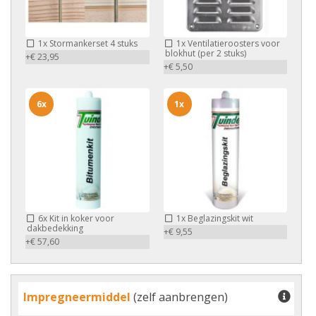
1x
Stormankerset 4 stuks
1x
Ventilatieroosters voor
blokhut (per 2 stuks)
+€ 23,95
+€ 5,50
6x
1x
6x
Kit in koker voor
1x
Beglazingskit wit
dakbedekking
+€ 9,55
+€ 57,60
Impregneermiddel
(zelf aanbrengen)