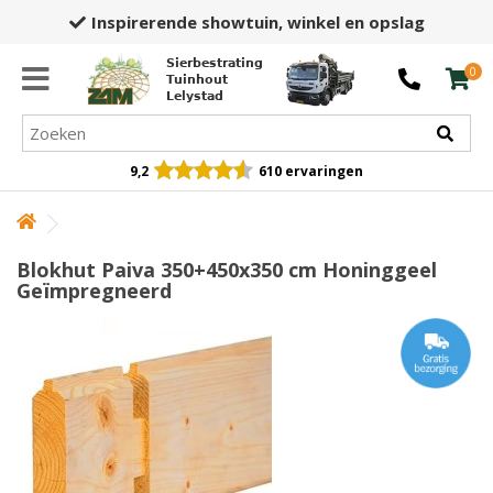
Inspirerende showtuin,
winkel en opslag
Sierbestrating
0
Tuinhout
Lelystad
9,2
610 ervaringen
Blokhut Paiva 350+450x350 cm Honinggeel
Geïmpregneerd