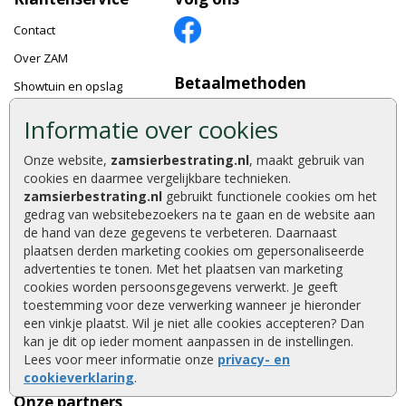
Contact
Over ZAM
Betaalmethoden
Showtuin en opslag
Vacatures
Informatie over cookies
Bestellen en betalen
Onze website,
zamsierbestrating.nl
, maakt gebruik van
Keurmerken
Klantbeoordelingen
cookies en daarmee vergelijkbare technieken.
zamsierbestrating.nl
gebruikt functionele cookies om het
Foto's en voorbeelden
gedrag van websitebezoekers na te gaan en de website aan
Tuinaanleg
de hand van deze gegevens te verbeteren. Daarnaast
plaatsen derden marketing cookies om gepersonaliseerde
Wat u moet weten
advertenties te tonen. Met het plaatsen van marketing
Klachtenprocedure
cookies worden persoonsgegevens verwerkt. Je geeft
toestemming voor deze verwerking wanneer je hieronder
Algemene voorwaarden
een vinkje plaatst. Wil je niet alle cookies accepteren? Dan
Garantie Excluton
kan je dit op ieder moment aanpassen in de instellingen.
Lees voor meer informatie onze
privacy- en
cookieverklaring
.
Onze partners