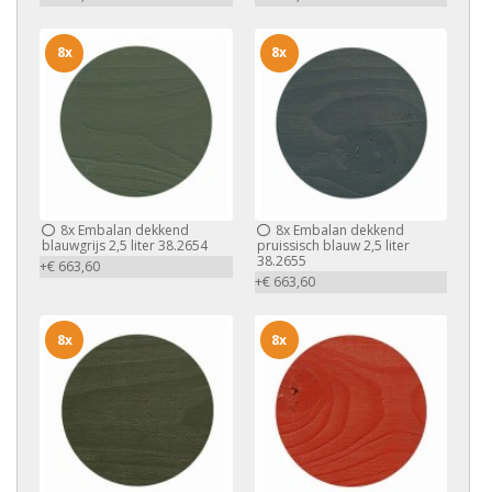
8x
8x
8x
Embalan dekkend
8x
Embalan dekkend
blauwgrijs 2,5 liter 38.2654
pruissisch blauw 2,5 liter
38.2655
+€ 663,60
+€ 663,60
8x
8x