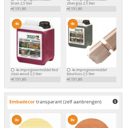
bruin 2,5 liter
zilvergrijs 2,5 liter
+€ 151,80
+€ 151,80
4x
4x
4x
Impregneermiddel Red
4x
Impregneermiddel
class wood 2,5 liter
kleurloos 2,5 liter
+€ 151,80
+€ 151,80
Embadecor
transparant (zelf aanbrengen)
8x
8x