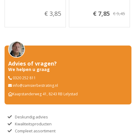
€ 3,85
€ 7,85
€ 9,45
Advies of vragen?
We helpen u graag
0320 252 811
info@zamsierbestrating.nl
Kaapstanderweg 41, 8243 RB Lelystad
Deskundig advies
Kwaliteitsproducten
Compleet assortiment