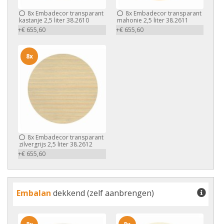
8x
Embadecor transparant
8x
Embadecor transparant
kastanje 2,5 liter 38.2610
mahonie 2,5 liter 38.2611
+€ 655,60
+€ 655,60
8x
8x
Embadecor transparant
zilvergrijs 2,5 liter 38.2612
+€ 655,60
Embalan
dekkend (zelf aanbrengen)