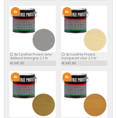
8x
8x
8x
Carefree Protect semi-
8x
Carefree Protect
dekkend betongrijs 2,5 ltr
transparant clear 2,5 ltr
+€ 647,60
+€ 647,60
8x
8x