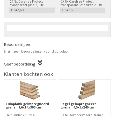
8x
Carefree Protect
8x
Carefree Protect
transparant pine 2,5 ltr
transparant licht eiken 2,5 ltr
+€ 647,60
+€ 647,60
Beoordelingen
Er zijn geen beoordelingen voor dit product.
Geef beoordeling
Klanten kochten ook
Tuinplank geïmpregneerd
Regel geïmpregneerd
grenen 1,6x14x300 cm
grenen 4,5x7x240 cm
De tuinplank 1,6x14
Regel geïmpregneerd grenen