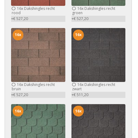
16x
Dakshingles recht
16x
Dakshingles recht
rood
groen
+€ 527,20
+€ 527,20
16x
16x
16x
Dakshingles recht
16x
Dakshingles recht
bruin
zwart
+€ 527,20
+€ 511,20
16x
16x