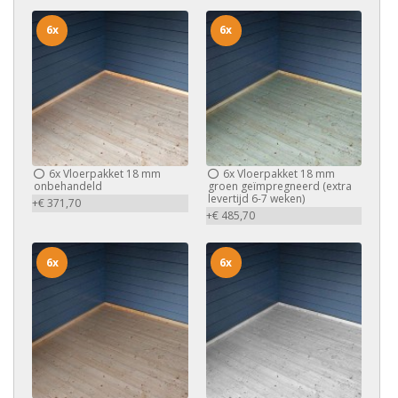
6x
6x
6x
Vloerpakket 18 mm
6x
Vloerpakket 18 mm
onbehandeld
groen geïmpregneerd (extra
levertijd 6-7 weken)
+€ 371,70
+€ 485,70
6x
6x