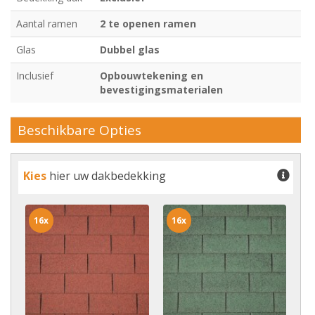
Aantal ramen
2 te openen ramen
Glas
Dubbel glas
Inclusief
Opbouwtekening en
bevestigingsmaterialen
Beschikbare Opties
Kies
hier uw dakbedekking
16x
16x