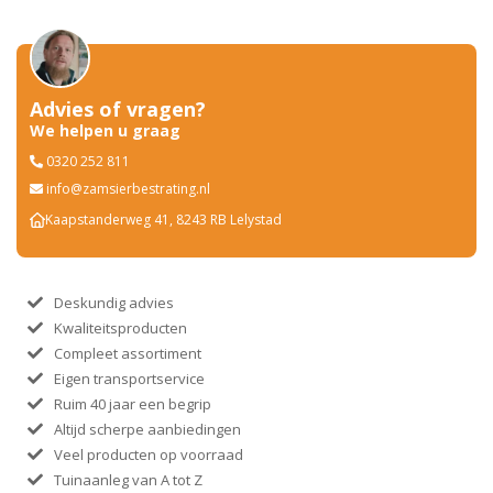
Advies of vragen?
We helpen u graag
0320 252 811
info@zamsierbestrating.nl
Kaapstanderweg 41, 8243 RB Lelystad
Deskundig advies
Kwaliteitsproducten
Compleet assortiment
Eigen transportservice
Ruim 40 jaar een begrip
Altijd scherpe aanbiedingen
Veel producten op voorraad
Tuinaanleg van A tot Z