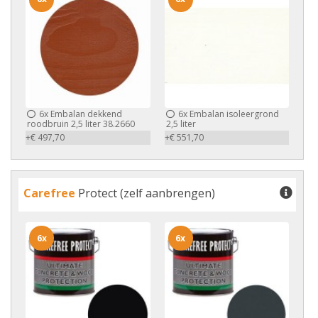
6x
Embalan dekkend
6x
Embalan isoleergrond
roodbruin 2,5 liter 38.2660
2,5 liter
+€ 497,70
+€ 551,70
Carefree
Protect (zelf aanbrengen)
6x
6x