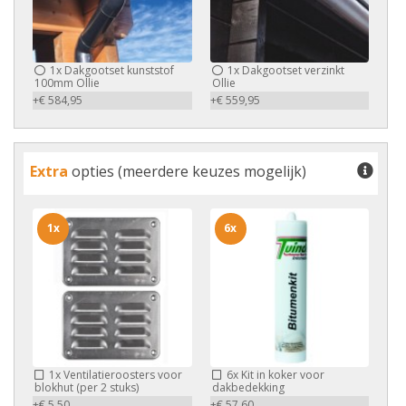
1x
Dakgootset kunststof
1x
Dakgootset verzinkt
100mm Ollie
Ollie
+€ 584,95
+€ 559,95
Extra
opties (meerdere keuzes mogelijk)
1x
6x
1x
Ventilatieroosters voor
6x
Kit in koker voor
blokhut (per 2 stuks)
dakbedekking
+€ 5,50
+€ 57,60