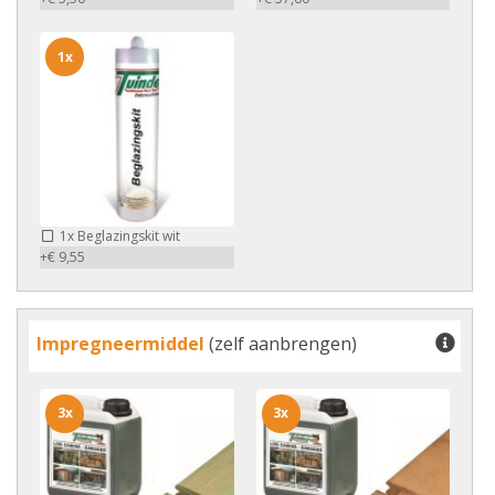
1x
1x
Beglazingskit wit
+€ 9,55
Impregneermiddel
(zelf aanbrengen)
3x
3x