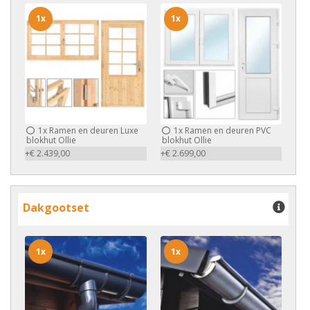
1x
1x
1x
Ramen en deuren Luxe
1x
Ramen en deuren PVC
blokhut Ollie
blokhut Ollie
+€ 2.439,00
+€ 2.699,00
Dakgootset
1x
1x