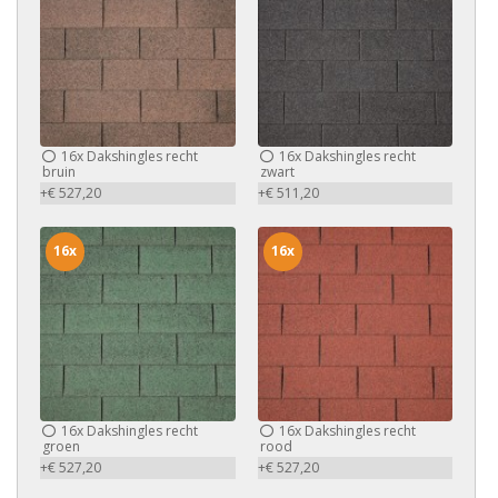
16x
Dakshingles recht
16x
Dakshingles recht
bruin
zwart
+€ 527,20
+€ 511,20
16x
16x
16x
Dakshingles recht
16x
Dakshingles recht
groen
rood
+€ 527,20
+€ 527,20