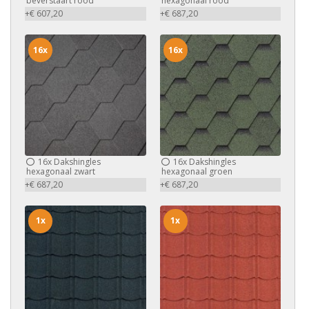
beverstaart rood
hexagonaal rood
+€ 607,20
+€ 687,20
16x
16x
16x
Dakshingles
16x
Dakshingles
hexagonaal zwart
hexagonaal groen
+€ 687,20
+€ 687,20
1x
1x