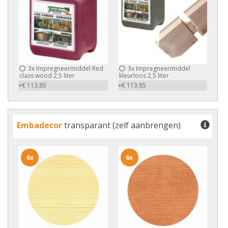
3x
Impregneermiddel Red
3x
Impregneermiddel
class wood 2,5 liter
kleurloos 2,5 liter
+€ 113,85
+€ 113,85
Embadecor
transparant (zelf aanbrengen)
6x
6x