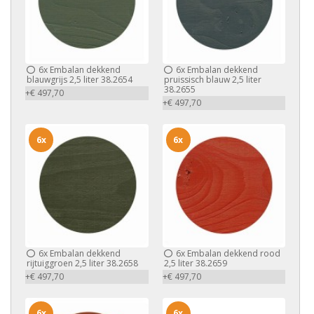
6x
Embalan dekkend
6x
Embalan dekkend
blauwgrijs 2,5 liter 38.2654
pruissisch blauw 2,5 liter
38.2655
+€ 497,70
+€ 497,70
6x
6x
6x
Embalan dekkend
6x
Embalan dekkend rood
rijtuiggroen 2,5 liter 38.2658
2,5 liter 38.2659
+€ 497,70
+€ 497,70
6x
6x