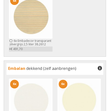
6x
6x
Embadecor transparant
zilvergrijs 2,5 liter 38.2612
+€ 491,70
Embalan
dekkend (zelf aanbrengen)
6x
6x