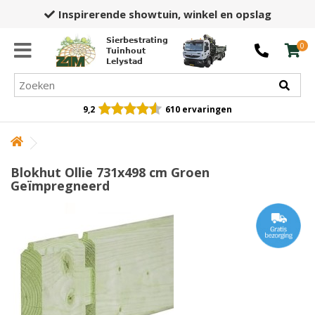
Inspirerende showtuin,
winkel en opslag
Sierbestrating
0
Tuinhout
Lelystad
9,2
610 ervaringen
Blokhut Ollie 731x498 cm Groen
Geïmpregneerd