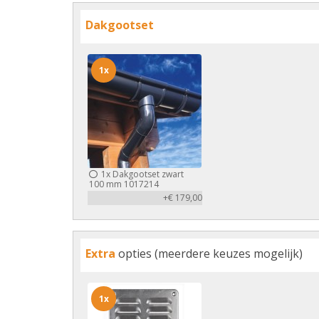
Dakgootset
1x
1x
Dakgootset zwart
100 mm 1017214
+€ 179,00
Extra
opties (meerdere keuzes mogelijk)
1x