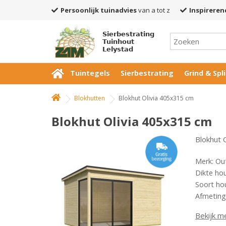
Persoonlijk tuinadvies
van a tot z
Inspireren
Sierbestrating
Tuinhout
Lelystad
Tuintegels
Sierbestrating
Grind & Spli
Blokhutten
Blokhut Olivia 405x315 cm
Blokhut Olivia 405x315 cm
Blokhut 
Merk: Ou
Dikte ho
Soort ho
Afmeting
Bekijk m