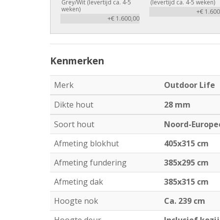
Grey/Wit (levertijd ca. 4-5
(levertijd ca. 4-5 weken)
weken)
+€ 1.600
+€ 1.600,00
Kenmerken
Merk
Outdoor Life
Dikte hout
28 mm
Soort hout
Noord-Europe
Afmeting blokhut
405x315 cm
Afmeting fundering
385x295 cm
Afmeting dak
385x315 cm
Hoogte nok
Ca. 239 cm