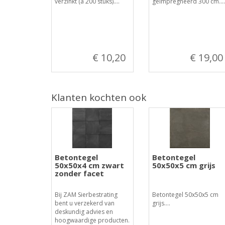
verzinkt (à 200 stuks)....
geïmpregneerd 300 cm....
€ 10,20
€ 19,00
Klanten kochten ook
Betontegel
Betontegel
50x50x4 cm zwart
50x50x5 cm grijs
zonder facet
Bij ZAM Sierbestrating
Betontegel 50x50x5 cm
bent u verzekerd van
grijs....
deskundig advies en
hoogwaardige producten.