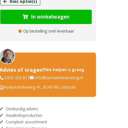
Kies optie(s)
In winkelwagen
Op bestelling snel leverbaar
Advies of vragen?
We helpen u graag
0320 252 811
info@zamsierbestrating.nl
Kaapstanderweg 41, 8243 RB Lelystad
Deskundig advies
Kwaliteitsproducten
Compleet assortiment