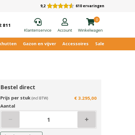
9,2
610 ervaringen
0
2 811
Klantenservice
Account
Winkelwagen
khutten
Gazon en vijver
Accessoires
Sale
Bestel direct
Prijs per stuk
€ 3.295,00
(incl BTW)
Aantal