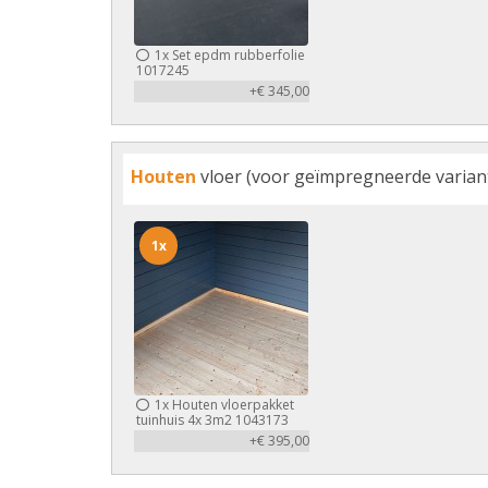
1x
Set epdm rubberfolie
1017245
+€ 345,00
Houten
vloer (voor geïmpregneerde variant 
1x
1x
Houten vloerpakket
tuinhuis 4x 3m2 1043173
+€ 395,00