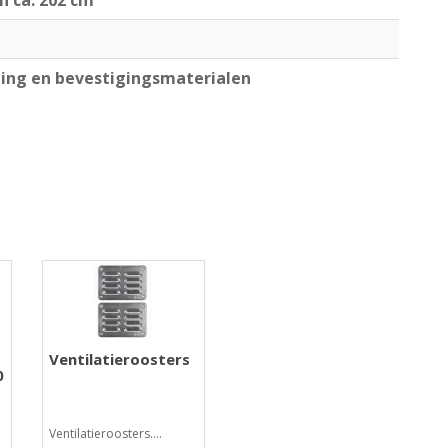
jn ca. 202 cm
ng en bevestigingsmaterialen
Ventilatieroosters
0
Ventilatieroosters....