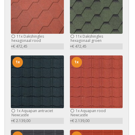
11x
Dakshingles
11x
Dakshingles
hexagonaal rood
hexagonaal groen
+€ 472,45
+€ 472,45
1x
1x
1x
Aquapan antraciet
1x
Aquapan rood
Newcastle
Newcastle
+€ 2.139,00
+€ 2.139,00