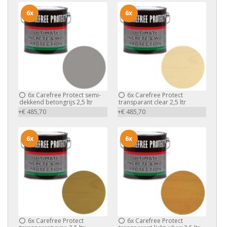
6x
6x
6x
Carefree Protect semi-
6x
Carefree Protect
dekkend betongrijs 2,5 ltr
transparant clear 2,5 ltr
+€ 485,70
+€ 485,70
6x
6x
6x
Carefree Protect
6x
Carefree Protect