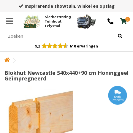
Inspirerende showtuin,
winkel en opslag
Sierbestrating
0
Tuinhout
Lelystad
9,2
610 ervaringen
Blokhut Newcastle 540x440+90 cm Honinggeel
Geïmpregneerd