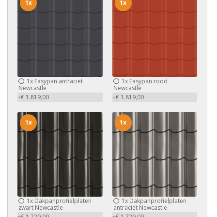
1x
1x
1x
Easypan antraciet
1x
Easypan rood
Newcastle
Newcastle
+€ 1.819,00
+€ 1.819,00
1x
1x
1x
Dakpanprofielplaten
1x
Dakpanprofielplaten
zwart Newcastle
antraciet Newcastle
+€ 1.729,00
+€ 1.729,00