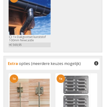
1x
Dakgootset kunststof
100mm Newcastle
+€ 569,95
Extra
opties (meerdere keuzes mogelijk)
1x
1x