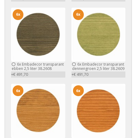
6x
6x
6x
Embadecor transparant
6x
Embadecor transparant
ebben 2,5 liter 38.2608
dennengroen 2,5 liter 38.2609
+€ 491,70
+€ 491,70
6x
6x