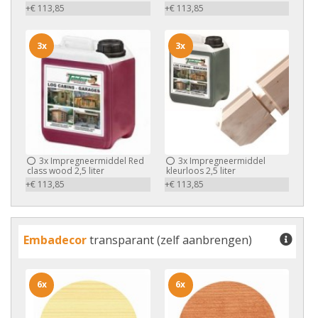
+€ 113,85
+€ 113,85
3x
3x
3x
Impregneermiddel Red
3x
Impregneermiddel
class wood 2,5 liter
kleurloos 2,5 liter
+€ 113,85
+€ 113,85
Embadecor
transparant (zelf aanbrengen)
6x
6x