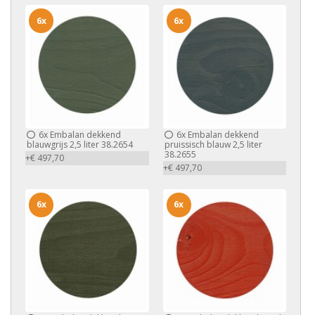
6x
6x
6x
Embalan dekkend
6x
Embalan dekkend
blauwgrijs 2,5 liter 38.2654
pruissisch blauw 2,5 liter
38.2655
+€ 497,70
+€ 497,70
6x
6x