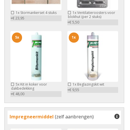
1x
Stormankerset 4 stuks
1x
Ventilatieroosters voor
blokhut (per 2 stuks)
+€ 23,95
+€ 5,50
5x
1x
5x
Kit in koker voor
1x
Beglazingskit wit
dakbedekking
+€ 9,55
+€ 48,00
Impregneermiddel
(zelf aanbrengen)