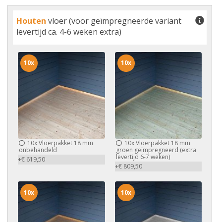
Houten
vloer (voor geïmpregneerde variant
levertijd ca. 4-6 weken extra)
10x
10x
10x
Vloerpakket 18 mm
10x
Vloerpakket 18 mm
onbehandeld
groen geïmpregneerd (extra
levertijd 6-7 weken)
+€ 619,50
+€ 809,50
10x
10x