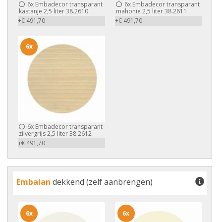
6x
Embadecor transparant
6x
Embadecor transparant
kastanje 2,5 liter 38.2610
mahonie 2,5 liter 38.2611
+€ 491,70
+€ 491,70
6x
6x
Embadecor transparant
zilvergrijs 2,5 liter 38.2612
+€ 491,70
Embalan
dekkend (zelf aanbrengen)
6x
6x