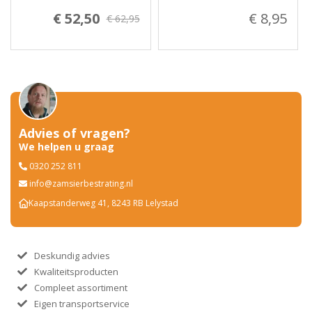
€ 52,50
€ 8,95
€ 62,95
Advies of vragen?
We helpen u graag
0320 252 811
info@zamsierbestrating.nl
Kaapstanderweg 41, 8243 RB Lelystad
Deskundig advies
Kwaliteitsproducten
Compleet assortiment
Eigen transportservice