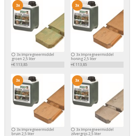
3x
3x
3x
Impregneermiddel
3x
Impregneermiddel
groen 2,5 liter
honing 2,5 liter
+€ 113,85
+€ 113,85
3x
3x
3x
Impregneermiddel
3x
Impregneermiddel
bruin 2,5 liter
zilvergrijs 2,5 liter