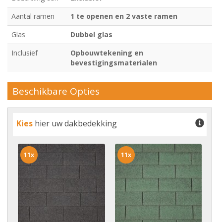
Aantal ramen
1 te openen en 2 vaste ramen
Glas
Dubbel glas
Inclusief
Opbouwtekening en
bevestigingsmaterialen
Beschikbare Opties
Kies
hier uw dakbedekking
11x
11x