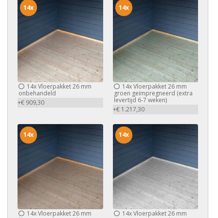
14x
14x
14x
Vloerpakket 26 mm
14x
Vloerpakket 26 mm
onbehandeld
groen geïmpregneerd (extra
levertijd 6-7 weken)
+€ 909,30
+€ 1.217,30
14x
14x
14x
Vloerpakket 26 mm
14x
Vloerpakket 26 mm