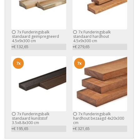
7x
Funderingsbalk
7x
Funderingsbalk
standaard geïmpregneerd
standaard hardhout
4.5x9x300 cm
4.5x9x300 cm
+€ 132,65
+€ 279,65
7x
7x
7x
Funderingsbalk
7x
Funderingsbalk
standaard kunststof
hardhout bezaagd 4x20x300
3.5x8.8x300 cm
cm
+€ 195,65
+€ 321,65