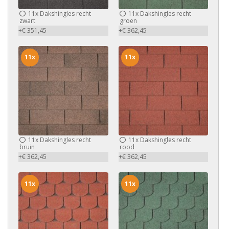
11x
Dakshingles recht
11x
Dakshingles recht
zwart
groen
+€ 351,45
+€ 362,45
11x
11x
11x
Dakshingles recht
11x
Dakshingles recht
bruin
rood
+€ 362,45
+€ 362,45
11x
11x