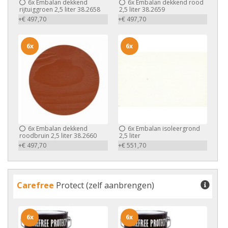
6x
Embalan dekkend
6x
Embalan dekkend rood
rijtuiggroen 2,5 liter 38.2658
2,5 liter 38.2659
+€ 497,70
+€ 497,70
6x
6x
6x
Embalan dekkend
6x
Embalan isoleergrond
roodbruin 2,5 liter 38.2660
2,5 liter
+€ 497,70
+€ 551,70
Carefree
Protect (zelf aanbrengen)
6x
6x