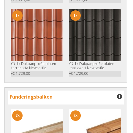
1x
1x
1x
Dakpanprofielplaten
1x
Dakpanprofielplaten
terracotta Newcastle
mat zwart Newcastle
+€ 1.729,00
+€ 1.729,00
Funderingsbalken
7x
7x