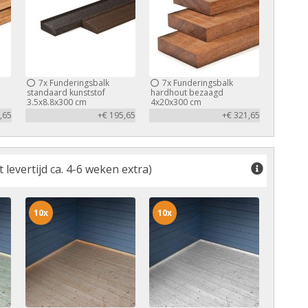
7x
Funderingsbalk
7x
Funderingsbalk
standaard kunststof
hardhout bezaagd
3.5x8.8x300 cm
4x20x300 cm
,65
+€ 195,65
+€ 321,65
levertijd ca. 4-6 weken extra)
10x
10x