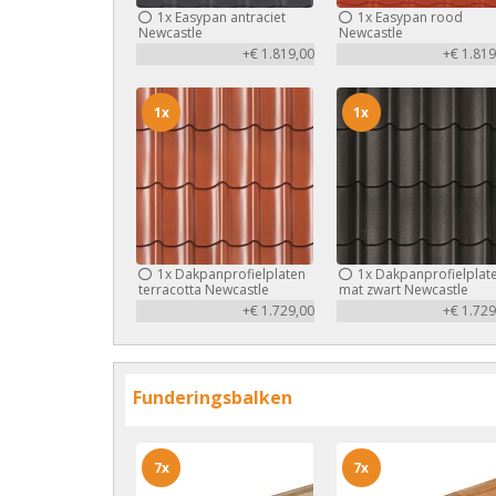
1x
Easypan antraciet
1x
Easypan rood
Newcastle
Newcastle
+€ 1.819,00
+€ 1.819
1x
1x
1x
Dakpanprofielplaten
1x
Dakpanprofielplat
terracotta Newcastle
mat zwart Newcastle
+€ 1.729,00
+€ 1.729
Funderingsbalken
7x
7x