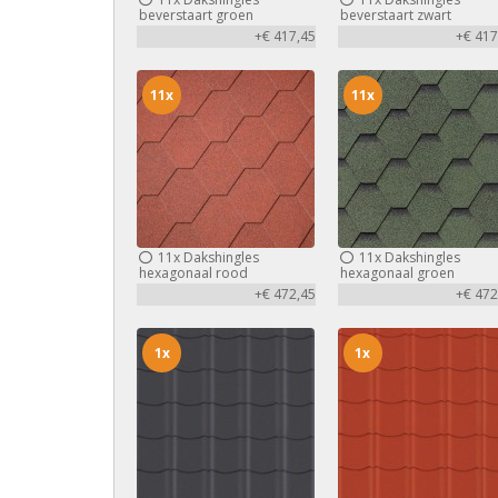
beverstaart groen
beverstaart zwart
+€ 417,45
+€ 417
11x
11x
11x
Dakshingles
11x
Dakshingles
hexagonaal rood
hexagonaal groen
+€ 472,45
+€ 472
1x
1x