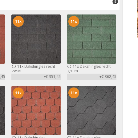
11x
11x
11x
Dakshingles recht
11x
Dakshingles recht
zwart
groen
,45
+€ 351,45
+€ 362,45
11x
11x
11x
Dakshingles
11x
Dakshingles