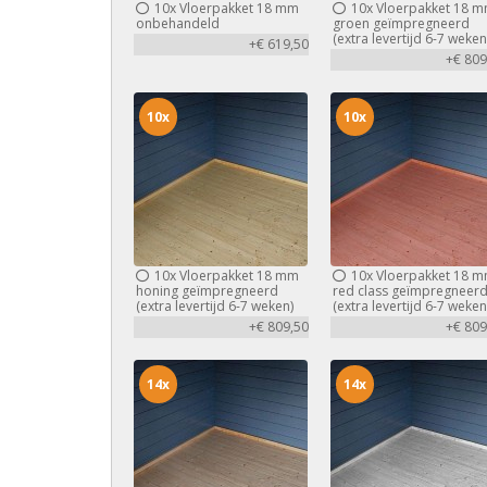
10x
Vloerpakket 18 mm
10x
Vloerpakket 18 
onbehandeld
groen geïmpregneerd
(extra levertijd 6-7 weken
+€ 619,50
+€ 809
10x
10x
10x
Vloerpakket 18 mm
10x
Vloerpakket 18 
honing geïmpregneerd
red class geïmpregneer
(extra levertijd 6-7 weken)
(extra levertijd 6-7 weken
+€ 809,50
+€ 809
14x
14x