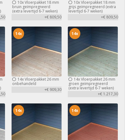
mm
10x
Vloerpakket 18 mm
10x
Vloerpakket 18 mm
bruin geïmpregneerd
grijs geïmpregneerd (extra
)
(extra levertijd 6-7 weken)
levertijd 6-7 weken)
,50
+€ 809,50
+€ 809,50
14x
14x
mm
14x
Vloerpakket 26 mm
14x
Vloerpakket 26 mm
d
onbehandeld
groen geïmpregneerd
)
(extra levertijd 6-7 weken)
+€ 909,30
,50
+€ 1.217,30
14x
14x