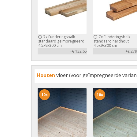
7x
Funderingsbalk
7x
Funderingsbalk
standaard geïmpregneerd
standaard hardhout
4.5x9x300 cm
4.5x9x300 cm
+€ 132,65
+€ 279
Houten
vloer (voor geïmpregneerde variant 
10x
10x