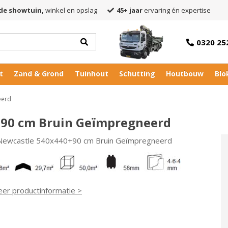
de showtuin,
winkel en opslag
45+ jaar
ervaring én expertise
0320 25
t
Zand & Grond
Tuinhout
Schutting
Houtbouw
Blo
eerd
+90 cm Bruin Geïmpregneerd
 Newcastle 540x440+90 cm Bruin Geïmpregneerd
eer productinformatie >