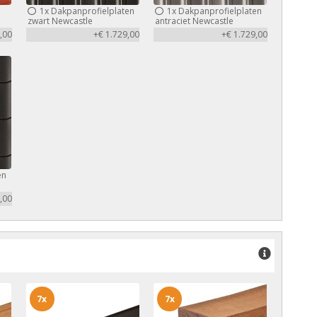
1x
Dakpanprofielplaten
1x
Dakpanprofielplaten
zwart Newcastle
antraciet Newcastle
,00
+€ 1.729,00
+€ 1.729,00
en
,00
7x
7x