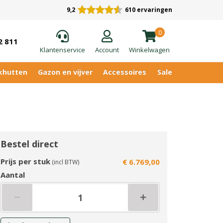
9,2
610 ervaringen
0
2 811
Klantenservice
Account
Winkelwagen
khutten
Gazon en vijver
Accessoires
Sale
Bestel direct
Prijs per stuk
€ 6.769,00
(incl BTW)
Aantal