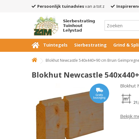
Persoonlijk tuinadvies
van a tot z
Inspireren
Sierbestrating
Tuinhout
Lelystad
Tuintegels
Sierbestrating
Grind & Spli
Blokhut Newcastle 540x440+90 cm Bruin Geïmpregn
Blokhut Newcastle 540x440
Blokhut
Bekijk m