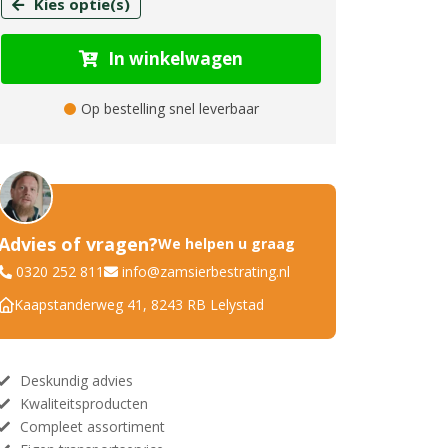
Kies optie(s)
In winkelwagen
Op bestelling snel leverbaar
Advies of vragen?
We helpen u graag
0320 252 811
info@zamsierbestrating.nl
Kaapstanderweg 41, 8243 RB Lelystad
Deskundig advies
Kwaliteitsproducten
Compleet assortiment