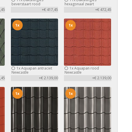
beverstaart rood
hexagonaal zwart
,45
+€ 417,45
+€ 472,45
1x
1x
1x
Aquapan antraciet
1x
Aquapan rood
Newcastle
Newcastle
,45
+€ 2.139,00
+€ 2.139,00
1x
1x