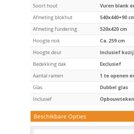
Soort hout
Vuren blank 
Afmeting blokhut
540x440+90 c
Afmeting fundering
520x420 cm
Hoogte nok
Ca. 259 cm
Hoogte deur
Inclusief kozi
Bedekking dak
Exclusief
Aantal ramen
1 te openen e
Glas
Dubbel glas
Inclusief
Opbouwtekeni
Beschikbare Opties