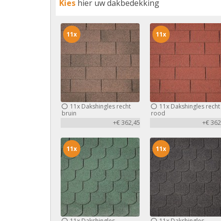
Kies
hier uw dakbedekking
11x
11x
11x
Dakshingles recht
11x
Dakshingles recht
bruin
rood
+€ 362,45
+€ 362
11x
11x
11x
Dakshingles
11x
Dakshingles