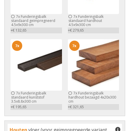
7x
Funderingsbalk
7x
Funderingsbalk
standaard geïmpregneerd
standaard hardhout
4.5x9x300 cm
4.5x9x300 cm
+€ 132,65
+€ 279,65
7x
7x
7x
Funderingsbalk
7x
Funderingsbalk
standaard kunststof
hardhout bezaagd 4x20x300
3.5x8.8x300 cm
cm
+€ 195,65
+€ 321,65
Houten
vloer (voor geïmpregneerde variant