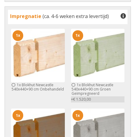
Impregnatie
(ca. 4-6 weken extra levertijd)
1x
1x
1x
Blokhut Newcastle
1x
Blokhut Newcastle
540x440+90 cm Onbehandeld
540x440+90 cm Groen
Geïmpregneerd
+€ 1.520,00
1x
1x