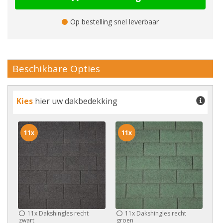
Op bestelling snel leverbaar
Beschikbare Opties
Kies
hier uw dakbedekking
11x
11x
11x
Dakshingles recht
11x
Dakshingles recht
zwart
groen