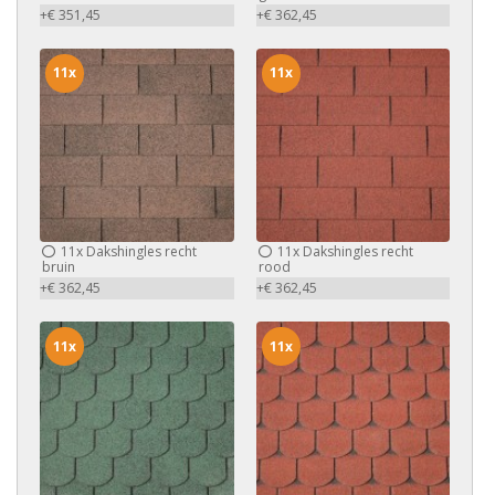
+€ 351,45
+€ 362,45
11x
11x
11x
Dakshingles recht
11x
Dakshingles recht
bruin
rood
+€ 362,45
+€ 362,45
11x
11x