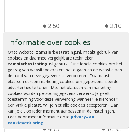
€ 2,50
€ 2,10
Informatie over cookies
Onze website,
zamsierbestrating.nl
, maakt gebruik van
cookies en daarmee vergelijkbare technieken.
zamsierbestrating.nl
gebruikt functionele cookies om het
gedrag van websitebezoekers na te gaan en de website aan
Dakplankspijkers verzonken
Tuinhuisset 1 (800
de hand van deze gegevens te verbeteren. Daarnaast
2,4 x 50 mm zak 200 stuks
dakplankspijkers + 200
asfaltnagels)
plaatsen derden marketing cookies om gepersonaliseerde
Dakplankspijkers verzonken 2,4
advertenties te tonen. Met het plaatsen van marketing
Tuinhuisset 1 (800
x 50 mm zak 200 stuks....
dakplankspijkers + 200
cookies worden persoonsgegevens verwerkt. Je geeft
asfaltnagels)....
toestemming voor deze verwerking wanneer je hieronder
een vinkje plaatst. Wil je niet alle cookies accepteren? Dan
kan je dit op ieder moment aanpassen in de instellingen.
Lees voor meer informatie onze
privacy- en
cookieverklaring
.
€ 4,75
€ 10,95