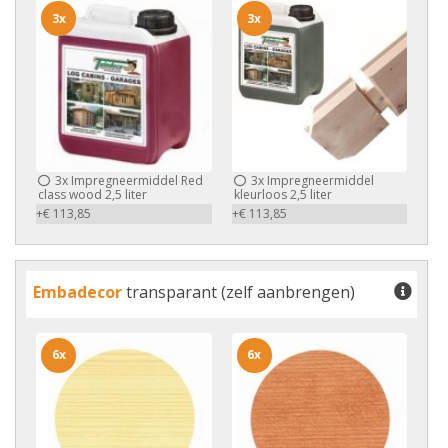
3x
3x
3x
Impregneermiddel Red
3x
Impregneermiddel
class wood 2,5 liter
kleurloos 2,5 liter
+€ 113,85
+€ 113,85
Embadecor
transparant (zelf aanbrengen)
6x
6x