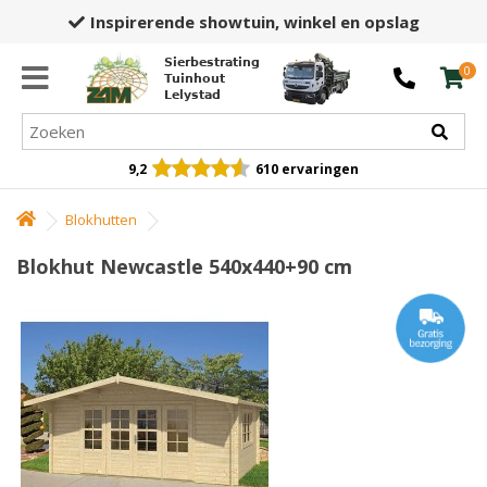
Inspirerende showtuin,
winkel en opslag
Sierbestrating
0
Tuinhout
Lelystad
9,2
610 ervaringen
Blokhutten
Blokhut Newcastle 540x440+90 cm