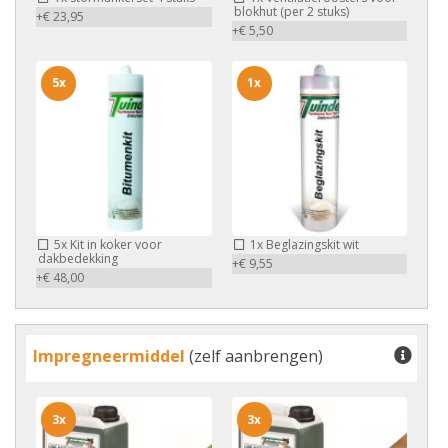
blokhut (per 2 stuks)
+€ 23,95
+€ 5,50
5x
1x
5x
Kit in koker voor
1x
Beglazingskit wit
dakbedekking
+€ 9,55
+€ 48,00
Impregneermiddel
(zelf aanbrengen)
3x
3x