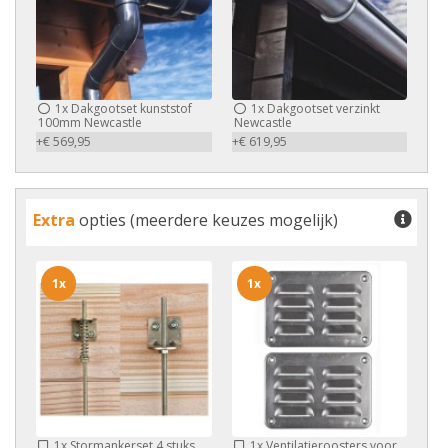
1x
Dakgootset kunststof
1x
Dakgootset verzinkt
100mm Newcastle
Newcastle
+€ 569,95
+€ 619,95
Extra
opties (meerdere keuzes mogelijk)
1x
1x
1x
Stormankerset 4 stuks
1x
Ventilatieroosters voor