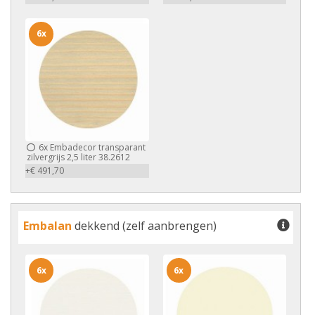
6x
6x
Embadecor transparant
zilvergrijs 2,5 liter 38.2612
+€ 491,70
Embalan
dekkend (zelf aanbrengen)
6x
6x