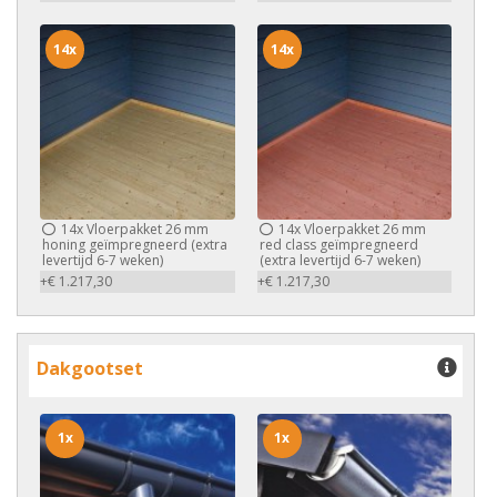
14x
14x
14x
Vloerpakket 26 mm
14x
Vloerpakket 26 mm
honing geïmpregneerd (extra
red class geïmpregneerd
levertijd 6-7 weken)
(extra levertijd 6-7 weken)
+€ 1.217,30
+€ 1.217,30
Dakgootset
1x
1x