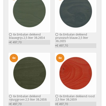
6x
Embalan dekkend
6x
Embalan dekkend
blauwgrijs 2,5 liter 38.2654
pruissisch blauw 2,5 liter
38.2655
+€ 497,70
+€ 497,70
6x
6x
6x
Embalan dekkend
6x
Embalan dekkend rood
rijtuiggroen 2,5 liter 38.2658
2,5 liter 38.2659
+€ 497,70
+€ 497,70