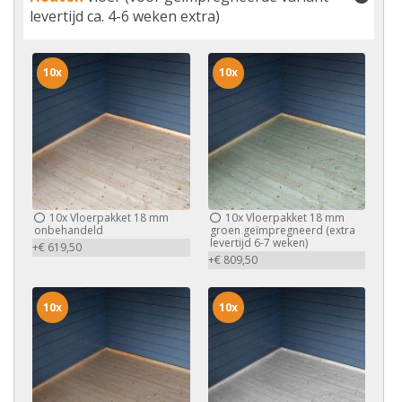
levertijd ca. 4-6 weken extra)
10x
10x
10x
Vloerpakket 18 mm
10x
Vloerpakket 18 mm
onbehandeld
groen geïmpregneerd (extra
levertijd 6-7 weken)
+€ 619,50
+€ 809,50
10x
10x