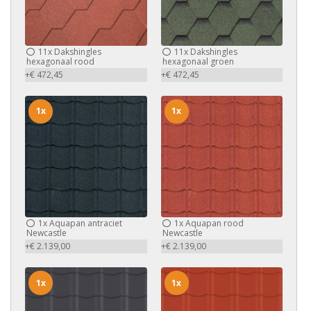
11x
Dakshingles
11x
Dakshingles
hexagonaal rood
hexagonaal groen
+€ 472,45
+€ 472,45
1x
1x
1x
Aquapan antraciet
1x
Aquapan rood
Newcastle
Newcastle
+€ 2.139,00
+€ 2.139,00
1x
1x