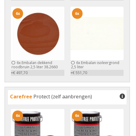
6x
6x
6x
Embalan dekkend
6x
Embalan isoleergrond
roodbruin 2,5 liter 38.2660
2,5 liter
+€ 497,70
+€ 551,70
Carefree
Protect (zelf aanbrengen)
6x
6x