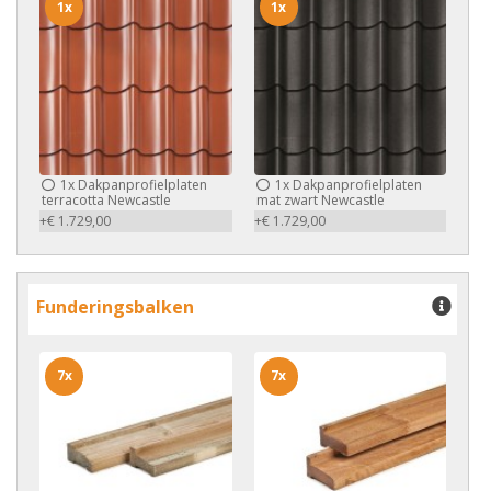
1x
1x
1x
Dakpanprofielplaten
1x
Dakpanprofielplaten
terracotta Newcastle
mat zwart Newcastle
+€ 1.729,00
+€ 1.729,00
Funderingsbalken
7x
7x