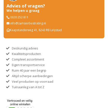
Advies of vragen?
We helpen u graag
0320 252 811
info@zamsierbestrating.nl
Kaapstanderweg 41, 8243 RB Lelystad
Deskundig advies
Kwaliteitsproducten
Compleet assortiment
Eigen transportservice
Ruim 40 jaar een begrip
Altijd scherpe aanbiedingen
Veel producten op voorraad
Tuinaanleg van A tot Z