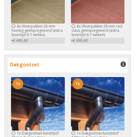
8x
Vloerpakket 26 mm
8x
Vloerpakket 26 mm red
honing geïmpregneerd (extra
class geïmpregneerd (extra
levertijd 6-7 weken)
levertijd 6-7 weken)
+€ 695,60
+€ 695,60
Dakgootset
1x
1x
1x
Dakgootset kunststof
1x
Dakgootset kunststof