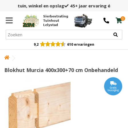
45+ jaar
ervaring én expertise
Sierbestrating
0
Tuinhout
Lelystad
9,2
610 ervaringen
Blokhut Murcia 400x300+70 cm Onbehandeld