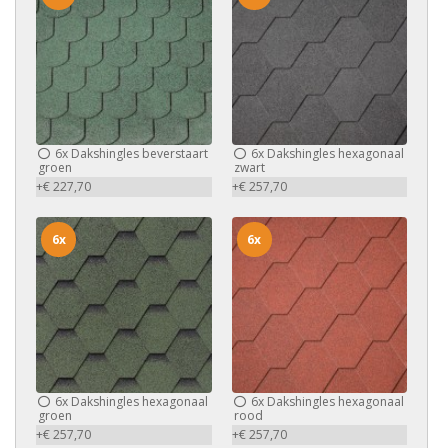
6x
Dakshingles beverstaart
6x
Dakshingles hexagonaal
groen
zwart
+€ 227,70
+€ 257,70
6x
6x
6x
Dakshingles hexagonaal
6x
Dakshingles hexagonaal
groen
rood
+€ 257,70
+€ 257,70