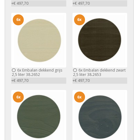
+€ 497,70
+€ 497,70
6x
6x
6x
Embalan dekkend grijs
6x
Embalan dekkend zwart
2,5 liter 38.2652
2,5 liter 38.2653
+€ 497,70
+€ 497,70
6x
6x