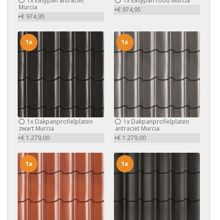
1x
Easypan antraciet
1x
Easypan rood Murcia
Murcia
+€ 974,95
+€ 974,95
1x
1x
1x
Dakpanprofielplaten
1x
Dakpanprofielplaten
zwart Murcia
antraciet Murcia
+€ 1.279,00
+€ 1.279,00
1x
1x