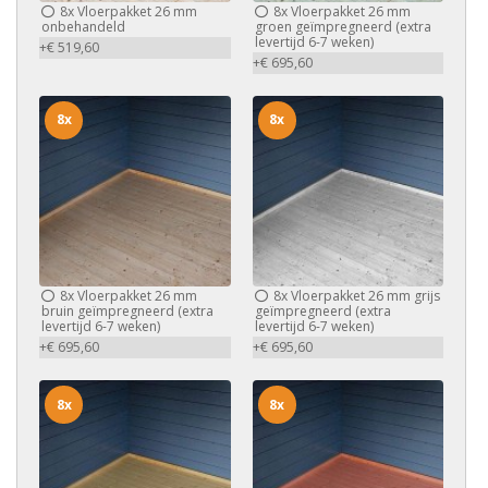
8x
Vloerpakket 26 mm
8x
Vloerpakket 26 mm
onbehandeld
groen geïmpregneerd (extra
levertijd 6-7 weken)
+€ 519,60
+€ 695,60
8x
8x
8x
Vloerpakket 26 mm
8x
Vloerpakket 26 mm grijs
bruin geïmpregneerd (extra
geïmpregneerd (extra
levertijd 6-7 weken)
levertijd 6-7 weken)
+€ 695,60
+€ 695,60
8x
8x