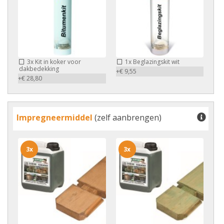
3x
Kit in koker voor
1x
Beglazingskit wit
dakbedekking
+€ 9,55
+€ 28,80
Impregneermiddel
(zelf aanbrengen)
3x
3x