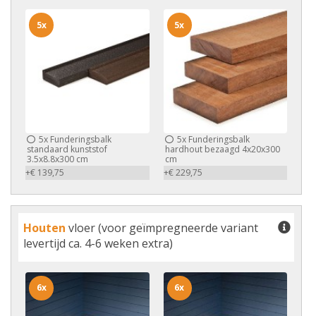
5x
5x
5x
Funderingsbalk
5x
Funderingsbalk
standaard kunststof
hardhout bezaagd 4x20x300
3.5x8.8x300 cm
cm
+€ 139,75
+€ 229,75
Houten
vloer (voor geïmpregneerde variant
levertijd ca. 4-6 weken extra)
6x
6x