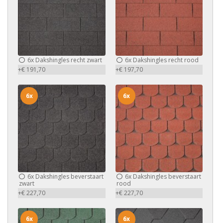
6x
Dakshingles recht zwart
6x
Dakshingles recht rood
+€ 191,70
+€ 197,70
6x
6x
6x
Dakshingles beverstaart
6x
Dakshingles beverstaart
zwart
rood
+€ 227,70
+€ 227,70
6x
6x