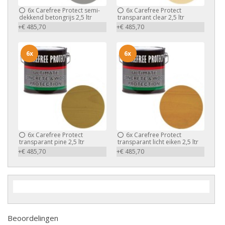
6x
Carefree Protect semi-
6x
Carefree Protect
dekkend betongrijs 2,5 ltr
transparant clear 2,5 ltr
+€ 485,70
+€ 485,70
6x
6x
6x
Carefree Protect
6x
Carefree Protect
transparant pine 2,5 ltr
transparant licht eiken 2,5 ltr
+€ 485,70
+€ 485,70
Beoordelingen