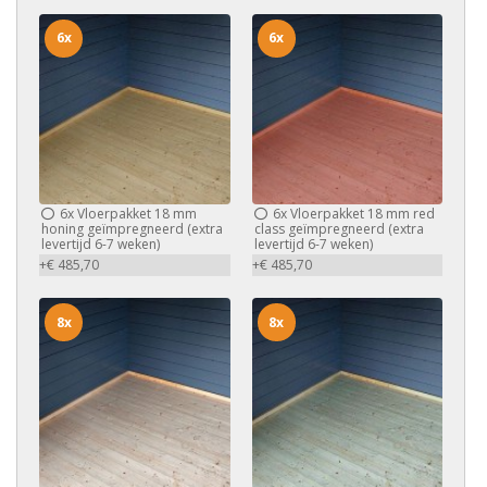
6x
6x
6x
Vloerpakket 18 mm
6x
Vloerpakket 18 mm red
honing geïmpregneerd (extra
class geïmpregneerd (extra
levertijd 6-7 weken)
levertijd 6-7 weken)
+€ 485,70
+€ 485,70
8x
8x