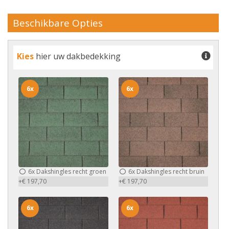
Beschikbare Opties
Kies
hier uw dakbedekking
6x
6x
6x
Dakshingles recht groen
6x
Dakshingles recht bruin
+€ 197,70
+€ 197,70
6x
6x