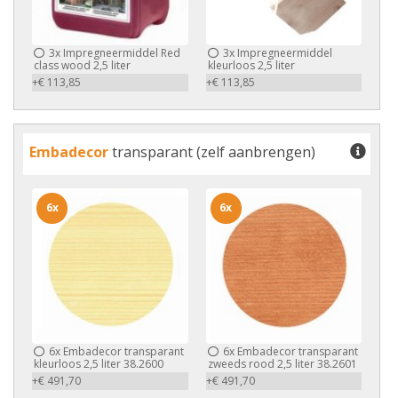
3x
Impregneermiddel Red
3x
Impregneermiddel
class wood 2,5 liter
kleurloos 2,5 liter
+€ 113,85
+€ 113,85
Embadecor
transparant (zelf aanbrengen)
6x
6x
6x
Embadecor transparant
6x
Embadecor transparant
kleurloos 2,5 liter 38.2600
zweeds rood 2,5 liter 38.2601
+€ 491,70
+€ 491,70