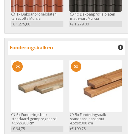
1x
Dakpanprofielplaten
1x
Dakpanprofielplaten
terracotta Murcia
mat zwart Murcia
+€ 1.279,00
+€ 1.279,00
Funderingsbalken
5x
5x
5x
Funderingsbalk
5x
Funderingsbalk
standaard geïmpregneerd
standaard hardhout
4.5x9x300 cm
4.5x9x300 cm
+€ 94,75
+€ 199,75