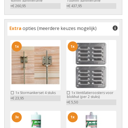
65mm Summertime
100mm Summertime
+€ 260,95
+€ 437,95
Extra
opties (meerdere keuzes mogelijk)
1x
1x
1x
Stormankerset 4 stuks
1x
Ventilatieroosters voor
blokhut (per 2 stuks)
+€ 23,95
+€ 5,50
3x
1x