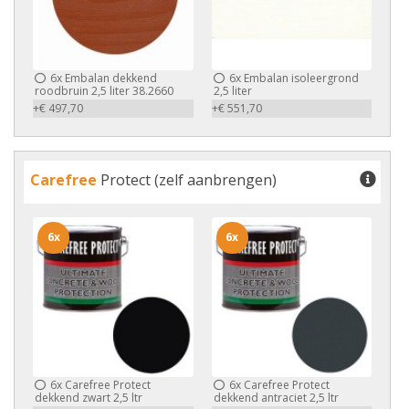
6x
Embalan dekkend
6x
Embalan isoleergrond
roodbruin 2,5 liter 38.2660
2,5 liter
+€ 497,70
+€ 551,70
Carefree
Protect (zelf aanbrengen)
6x
6x
6x
Carefree Protect
6x
Carefree Protect
dekkend zwart 2,5 ltr
dekkend antraciet 2,5 ltr