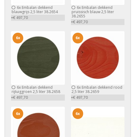
6x
Embalan dekkend
6x
Embalan dekkend
blauwgrijs 2,5 liter 38.2654
pruissisch blauw 2,5 liter
38.2655
+€ 497,70
+€ 497,70
6x
6x
6x
Embalan dekkend
6x
Embalan dekkend rood
rijtuiggroen 2,5 liter 38.2658
2,5 liter 38.2659
+€ 497,70
+€ 497,70
6x
6x