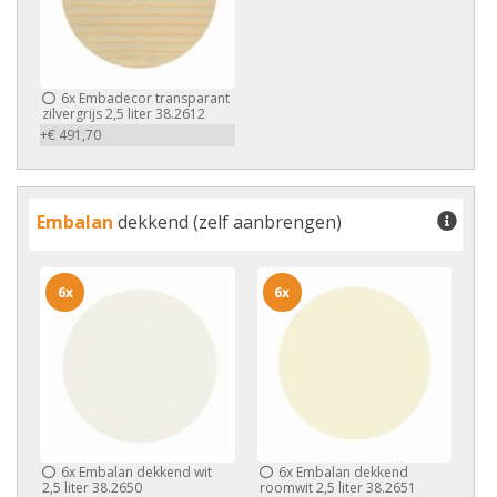
6x
Embadecor transparant
zilvergrijs 2,5 liter 38.2612
+€ 491,70
Embalan
dekkend (zelf aanbrengen)
6x
6x
6x
Embalan dekkend wit
6x
Embalan dekkend
2,5 liter 38.2650
roomwit 2,5 liter 38.2651