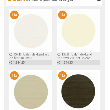
15x
15x
15x
Embalan dekkend wit
15x
Embalan dekkend
2,5 liter 38.2650
roomwit 2,5 liter 38.2651
+€ 1.244,25
+€ 1.244,25
15x
15x