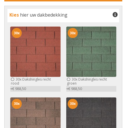
Kies
hier uw dakbedekking
30x
30x
30x
Dakshingles recht
30x
Dakshingles recht
rood
groen
+€ 988,50
+€ 988,50
30x
30x