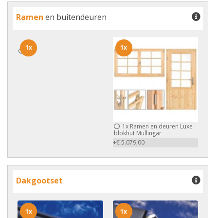
Ramen
en buitendeuren
1x
1x
1x
1x
Ramen en deuren Luxe
blokhut Mullingar
+€ 5.079,00
Dakgootset
1x
1x