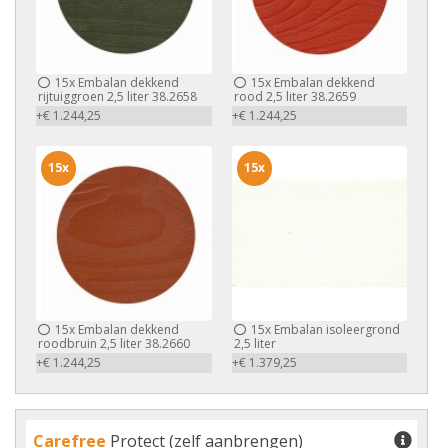
15x
Embalan dekkend
15x
Embalan dekkend
rijtuiggroen 2,5 liter 38.2658
rood 2,5 liter 38.2659
+€ 1.244,25
+€ 1.244,25
15x
15x
15x
Embalan dekkend
15x
Embalan isoleergrond
roodbruin 2,5 liter 38.2660
2,5 liter
+€ 1.244,25
+€ 1.379,25
Carefree
Protect (zelf aanbrengen)