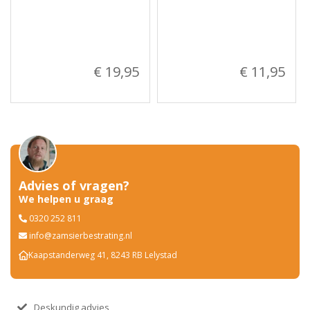
€ 19,95
€ 11,95
Advies of vragen?
We helpen u graag
0320 252 811
info@zamsierbestrating.nl
Kaapstanderweg 41, 8243 RB Lelystad
Deskundig advies