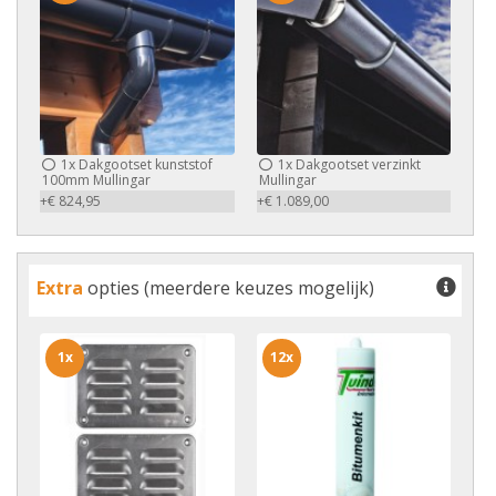
1x
Dakgootset kunststof
1x
Dakgootset verzinkt
100mm Mullingar
Mullingar
+€ 824,95
+€ 1.089,00
Extra
opties (meerdere keuzes mogelijk)
1x
12x