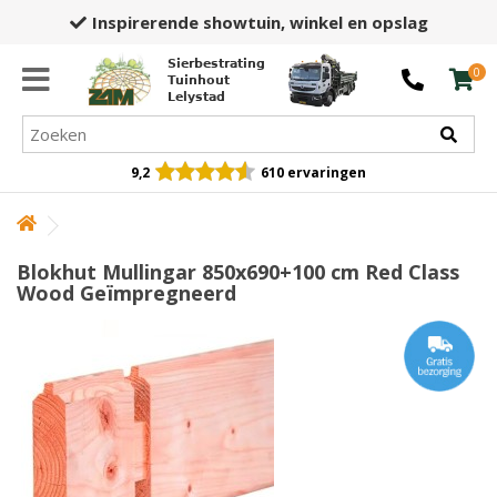
Inspirerende showtuin,
winkel en opslag
Sierbestrating
0
Tuinhout
Lelystad
9,2
610 ervaringen
Blokhut Mullingar 850x690+100 cm Red Class
Wood Geïmpregneerd