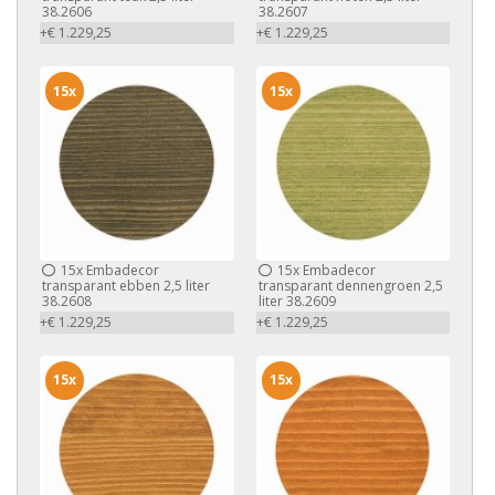
38.2606
38.2607
+€ 1.229,25
+€ 1.229,25
15x
15x
15x
Embadecor
15x
Embadecor
transparant ebben 2,5 liter
transparant dennengroen 2,5
38.2608
liter 38.2609
+€ 1.229,25
+€ 1.229,25
15x
15x