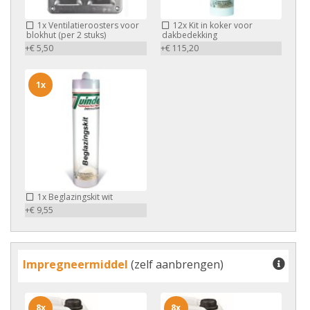
1x
Ventilatieroosters voor
12x
Kit in koker voor
blokhut (per 2 stuks)
dakbedekking
+€ 5,50
+€ 115,20
1x
1x
Beglazingskit wit
+€ 9,55
Impregneermiddel
(zelf aanbrengen)
8x
8x