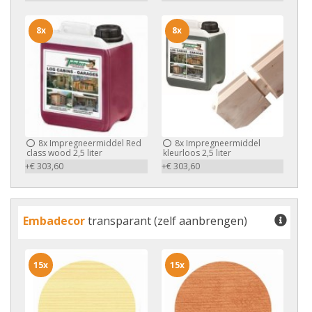
8x
8x
8x
Impregneermiddel Red
8x
Impregneermiddel
class wood 2,5 liter
kleurloos 2,5 liter
+€ 303,60
+€ 303,60
Embadecor
transparant (zelf aanbrengen)
15x
15x