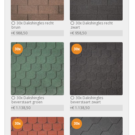
30x
Dakshingles recht
30x
Dakshingles recht
bruin
zwart
+€ 988,50
+€ 958,50
30x
30x
30x
Dakshingles
30x
Dakshingles
beverstaart groen
beverstaart zwart
+€ 1.138,50
+€ 1.138,50
30x
30x