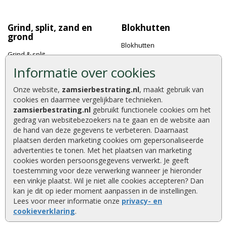
Grind, split, zand en
Blokhutten
grond
Blokhutten
Grind & split
Dakafwerking
Informatie over cookies
Ophoogzand
Accessoires
Zand
Onze website,
zamsierbestrating.nl
, maakt gebruik van
cookies en daarmee vergelijkbare technieken.
Tuingrond
zamsierbestrating.nl
gebruikt functionele cookies om het
Halfverharding
gedrag van websitebezoekers na te gaan en de website aan
de hand van deze gegevens te verbeteren. Daarnaast
Graszoden
plaatsen derden marketing cookies om gepersonaliseerde
Kunstgras
advertenties te tonen. Met het plaatsen van marketing
cookies worden persoonsgegevens verwerkt. Je geeft
toestemming voor deze verwerking wanneer je hieronder
een vinkje plaatst. Wil je niet alle cookies accepteren? Dan
Tuinhout
Schutting
kan je dit op ieder moment aanpassen in de instellingen.
Lees voor meer informatie onze
privacy- en
Hout
Hout beton schutting
cookieverklaring
.
Tuinpalen
Tuinschermen