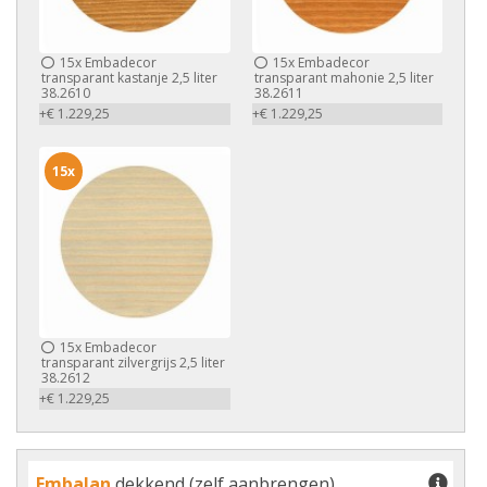
15x
Embadecor
15x
Embadecor
transparant kastanje 2,5 liter
transparant mahonie 2,5 liter
38.2610
38.2611
+€ 1.229,25
+€ 1.229,25
15x
15x
Embadecor
transparant zilvergrijs 2,5 liter
38.2612
+€ 1.229,25
Embalan
dekkend (zelf aanbrengen)