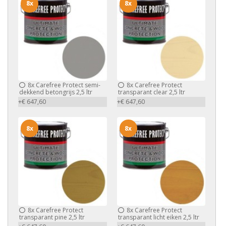
8x
8x
8x
Carefree Protect semi-
8x
Carefree Protect
dekkend betongrijs 2,5 ltr
transparant clear 2,5 ltr
+€ 647,60
+€ 647,60
8x
8x
8x
Carefree Protect
8x
Carefree Protect
transparant pine 2,5 ltr
transparant licht eiken 2,5 ltr