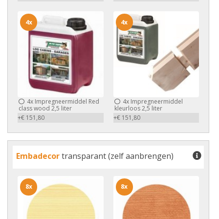
4x
4x
4x
Impregneermiddel Red
4x
Impregneermiddel
class wood 2,5 liter
kleurloos 2,5 liter
+€ 151,80
+€ 151,80
Embadecor
transparant (zelf aanbrengen)
8x
8x