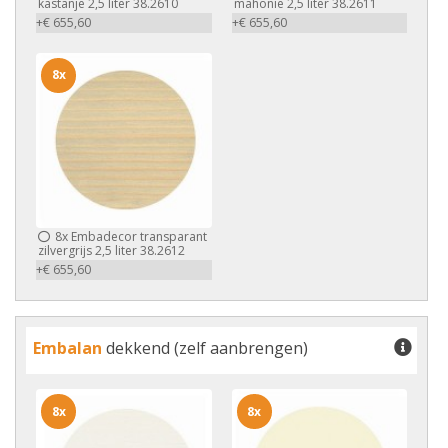
kastanje 2,5 liter 38.2610
mahonie 2,5 liter 38.2611
+€ 655,60
+€ 655,60
8x
8x
Embadecor transparant
zilvergrijs 2,5 liter 38.2612
+€ 655,60
Embalan
dekkend (zelf aanbrengen)
8x
8x