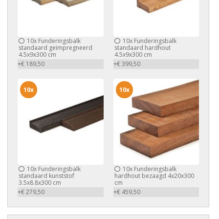
10x
Funderingsbalk
10x
Funderingsbalk
standaard geïmpregneerd
standaard hardhout
4.5x9x300 cm
4.5x9x300 cm
+€ 189,50
+€ 399,50
10x
10x
10x
Funderingsbalk
10x
Funderingsbalk
standaard kunststof
hardhout bezaagd 4x20x300
3.5x8.8x300 cm
cm
+€ 279,50
+€ 459,50