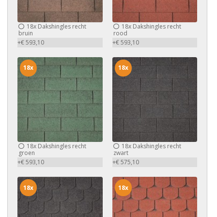
18x
Dakshingles recht
18x
Dakshingles recht
bruin
rood
+€ 593,10
+€ 593,10
18x
18x
18x
Dakshingles recht
18x
Dakshingles recht
groen
zwart
+€ 593,10
+€ 575,10
18x
18x