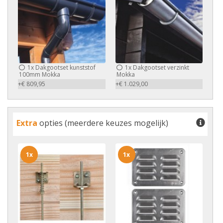
1x
Dakgootset kunststof
1x
Dakgootset verzinkt
100mm Mokka
Mokka
+€ 809,95
+€ 1.029,00
Extra
opties (meerdere keuzes mogelijk)
1x
1x