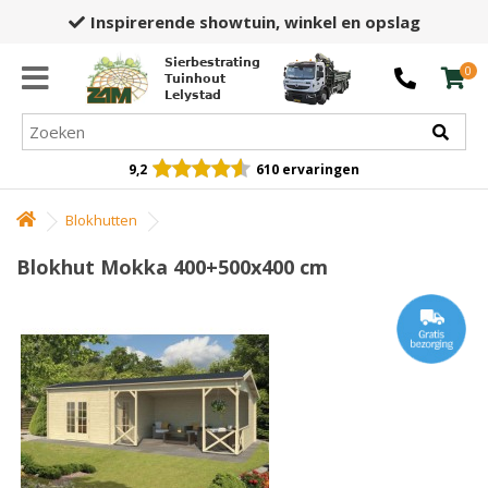
Inspirerende showtuin,
winkel en opslag
Sierbestrating
0
Tuinhout
Lelystad
9,2
610 ervaringen
Blokhutten
Blokhut Mokka 400+500x400 cm