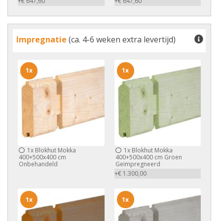
+€ 647,60
+€ 647,60
Impregnatie
(ca. 4-6 weken extra levertijd)
1x
1x
1x
Blokhut Mokka
1x
Blokhut Mokka
400+500x400 cm
400+500x400 cm Groen
Onbehandeld
Geïmpregneerd
+€ 1.300,00
1x
1x