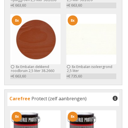
+€ 663,60
+€ 663,60
8x
8x
8x
Embalan dekkend
8x
Embalan isoleergrond
roodbruin 2,5 liter 38.2660
2,5 liter
+€ 663,60
+€ 735,60
Carefree
Protect (zelf aanbrengen)
8x
8x