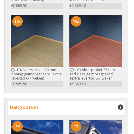
+€ 869,50
+€ 869,50
10x
10x
10x
Vloerpakket 26 mm
10x
Vloerpakket 26 mm
honing geïmpregneerd (extra
red class geïmpregneerd
levertijd 6-7 weken)
(extra levertijd 6-7 weken)
+€ 869,50
+€ 869,50
Dakgootset
1x
1x