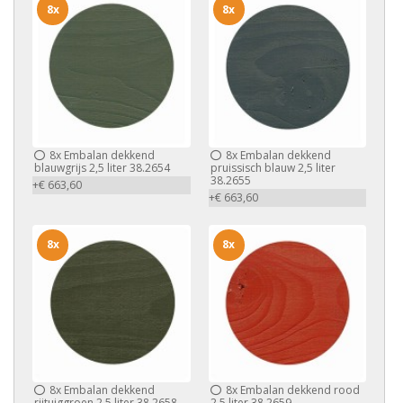
8x
8x
8x
Embalan dekkend
8x
Embalan dekkend
blauwgrijs 2,5 liter 38.2654
pruissisch blauw 2,5 liter
38.2655
+€ 663,60
+€ 663,60
8x
8x
8x
Embalan dekkend
8x
Embalan dekkend rood
rijtuiggroen 2,5 liter 38.2658
2,5 liter 38.2659