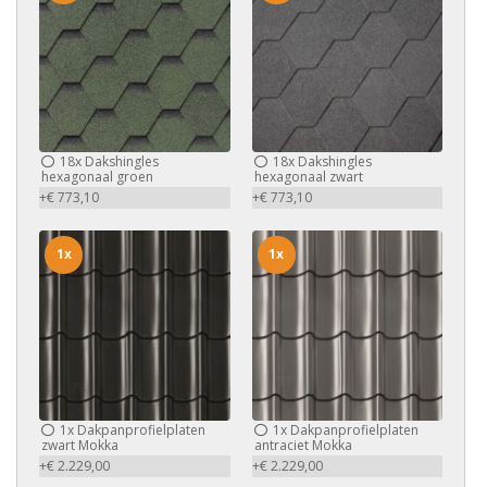
18x
Dakshingles
18x
Dakshingles
hexagonaal groen
hexagonaal zwart
+€ 773,10
+€ 773,10
1x
1x
1x
Dakpanprofielplaten
1x
Dakpanprofielplaten
zwart Mokka
antraciet Mokka
+€ 2.229,00
+€ 2.229,00