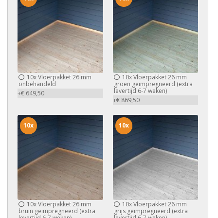
10x
Vloerpakket 26 mm
10x
Vloerpakket 26 mm
onbehandeld
groen geïmpregneerd (extra
levertijd 6-7 weken)
+€ 649,50
+€ 869,50
10x
10x
10x
Vloerpakket 26 mm
10x
Vloerpakket 26 mm
bruin geïmpregneerd (extra
grijs geïmpregneerd (extra
levertijd 6-7 weken)
levertijd 6-7 weken)