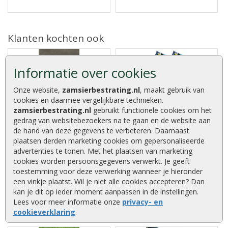
Klanten kochten ook
Informatie over cookies
Onze website,
zamsierbestrating.nl
, maakt gebruik van
Betontegel 60x60x6 cm grijs
Aanbieding bemeste
cookies en daarmee vergelijkbare technieken.
tuinaarde per 4 zakken 40
zamsierbestrating.nl
gebruikt functionele cookies om het
liter
Betontegel 60x60x6 cm grijs
gedrag van websitebezoekers na te gaan en de website aan
Aanbieding bemeste tuinaarde
Uitsluitend leverbaar per vol pak
de hand van deze gegevens te verbeteren. Daarnaast
per 4 zakken 40 liter. Geschikt als
à 6,84 m2 ....
structuurverbeteraar en
plaatsen derden marketing cookies om gepersonaliseerde
ophoging en..
advertenties te tonen. Met het plaatsen van marketing
cookies worden persoonsgegevens verwerkt. Je geeft
toestemming voor deze verwerking wanneer je hieronder
een vinkje plaatst. Wil je niet alle cookies accepteren? Dan
€ 37,70
€ 12,50
kan je dit op ieder moment aanpassen in de instellingen.
€ 19,00
Lees voor meer informatie onze
privacy- en
cookieverklaring
.