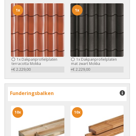
1x
1x
1x
Dakpanprofielplaten
1x
Dakpanprofielplaten
terracotta Mokka
mat zwart Mokka
+€ 2.229,00
+€ 2.229,00
Funderingsbalken
10x
10x