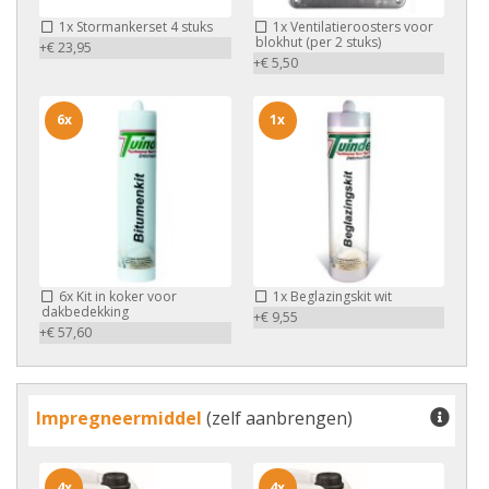
1x
Stormankerset 4 stuks
1x
Ventilatieroosters voor
blokhut (per 2 stuks)
+€ 23,95
+€ 5,50
6x
1x
6x
Kit in koker voor
1x
Beglazingskit wit
dakbedekking
+€ 9,55
+€ 57,60
Impregneermiddel
(zelf aanbrengen)
4x
4x