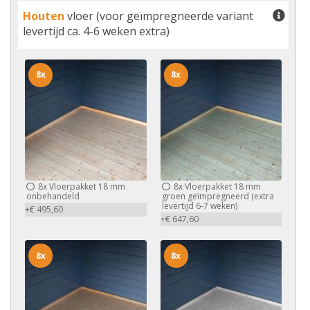
Houten
vloer (voor geïmpregneerde variant
levertijd ca. 4-6 weken extra)
8x
8x
8x
Vloerpakket 18 mm
8x
Vloerpakket 18 mm
onbehandeld
groen geïmpregneerd (extra
levertijd 6-7 weken)
+€ 495,60
+€ 647,60
8x
8x