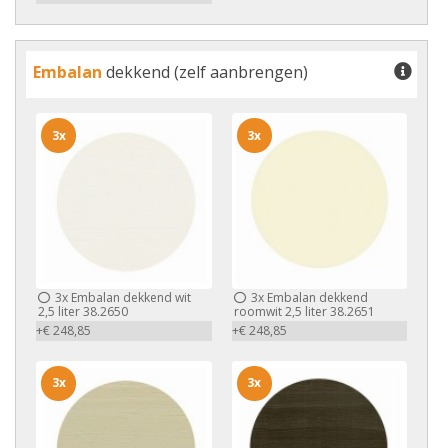
Embalan
dekkend (zelf aanbrengen)
3x
3x
3x
Embalan dekkend wit
3x
Embalan dekkend
2,5 liter 38.2650
roomwit 2,5 liter 38.2651
+€ 248,85
+€ 248,85
3x
3x