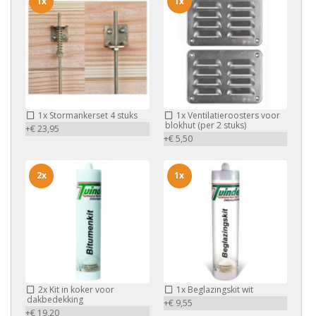
1x
1x
1x
Stormankerset 4 stuks
1x
Ventilatieroosters voor
blokhut (per 2 stuks)
+€ 23,95
+€ 5,50
2x
1x
2x
Kit in koker voor
1x
Beglazingskit wit
dakbedekking
+€ 9,55
+€ 19,20