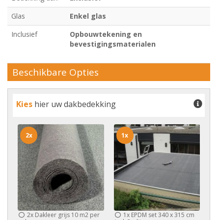
Glas
Enkel glas
Inclusief
Opbouwtekening en
bevestigingsmaterialen
Beschikbare Opties
Kies
hier uw dakbedekking
2x
1x
2x
Dakleer grijs 10 m2 per
1x
EPDM set 340 x 315 cm