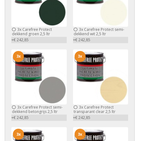
3x
Carefree Protect
3x
Carefree Protect semi-
dekkend groen 2,5 ltr
dekkend wit 2,5 ltr
+€ 242,85
+€ 242,85
3x
3x
3x
Carefree Protect semi-
3x
Carefree Protect
dekkend betongrijs 2,5 ltr
transparant clear 2,5 ltr
+€ 242,85
+€ 242,85
3x
3x