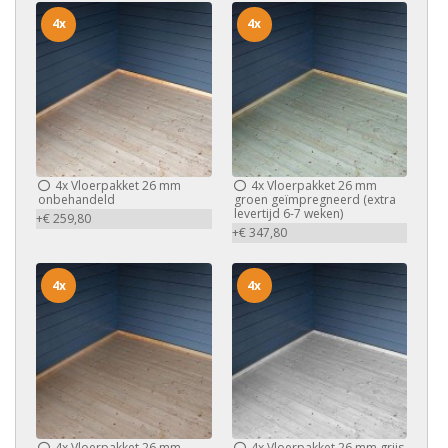
4x
4x
4x
Vloerpakket 26 mm
4x
Vloerpakket 26 mm
onbehandeld
groen geïmpregneerd (extra
levertijd 6-7 weken)
+€ 259,80
+€ 347,80
4x
4x
4x
Vloerpakket 26 mm
4x
Vloerpakket 26 mm grijs