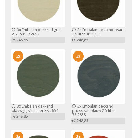
3x
Embalan dekkend grijs
3x
Embalan dekkend zwart
2,5 liter 38.2652
2,5 liter 38.2653
+€ 248,85
+€ 248,85
3x
3x
3x
Embalan dekkend
3x
Embalan dekkend
blauwgrijs 2,5 liter 38.2654
pruissisch blauw 2,5 liter
38.2655
+€ 248,85
+€ 248,85
3x
3x