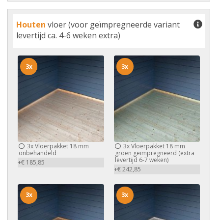
Houten
vloer (voor geïmpregneerde variant
levertijd ca. 4-6 weken extra)
3x
3x
3x
Vloerpakket 18 mm
3x
Vloerpakket 18 mm
onbehandeld
groen geïmpregneerd (extra
levertijd 6-7 weken)
+€ 185,85
+€ 242,85
3x
3x