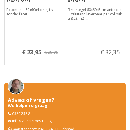
zonder facet
antraciet
Betontegel 60x60x4 cm grijs
Betontegel 60x60x5 cm antraciet
zonder facet....
Uitsluitend leverbaar per vol pak
à 8,28 m2 ....
€ 23,95
€ 32,35
€ 39,95
Advies of vragen?
We helpen u graag
0320 252 811
info@zamsierbestrating.nl
Kaapstanderweg 41, 8243 RB Lelystad