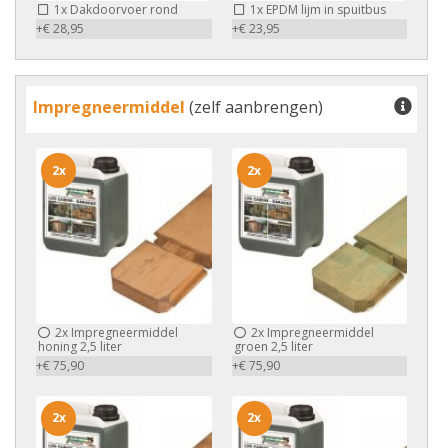
1x
Dakdoorvoer rond
1x
EPDM lijm in spuitbus
+€ 28,95
+€ 23,95
Impregneermiddel
(zelf aanbrengen)
2x
2x
2x
Impregneermiddel
2x
Impregneermiddel
honing 2,5 liter
groen 2,5 liter
+€ 75,90
+€ 75,90
2x
2x