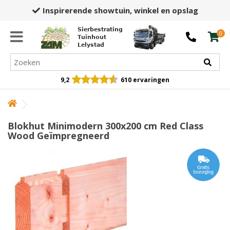
Inspirerende showtuin,
winkel en opslag
Sierbestrating
0
Tuinhout
Lelystad
9,2
610 ervaringen
Blokhut Minimodern 300x200 cm Red Class
Wood Geïmpregneerd