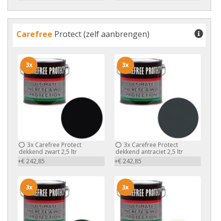
Carefree
Protect (zelf aanbrengen)
3x
3x
3x
Carefree Protect
3x
Carefree Protect
dekkend zwart 2,5 ltr
dekkend antraciet 2,5 ltr
+€ 242,85
+€ 242,85
3x
3x