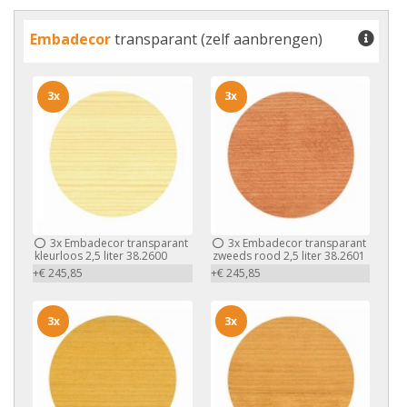
Embadecor
transparant (zelf aanbrengen)
3x
3x
3x
Embadecor transparant
3x
Embadecor transparant
kleurloos 2,5 liter 38.2600
zweeds rood 2,5 liter 38.2601
+€ 245,85
+€ 245,85
3x
3x