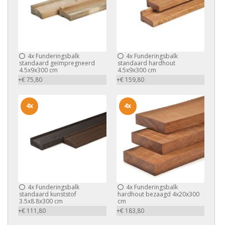
4x
Funderingsbalk
4x
Funderingsbalk
standaard geïmpregneerd
standaard hardhout
4.5x9x300 cm
4.5x9x300 cm
+€ 75,80
+€ 159,80
4x
4x
4x
Funderingsbalk
4x
Funderingsbalk
standaard kunststof
hardhout bezaagd 4x20x300
3.5x8.8x300 cm
cm
+€ 111,80
+€ 183,80