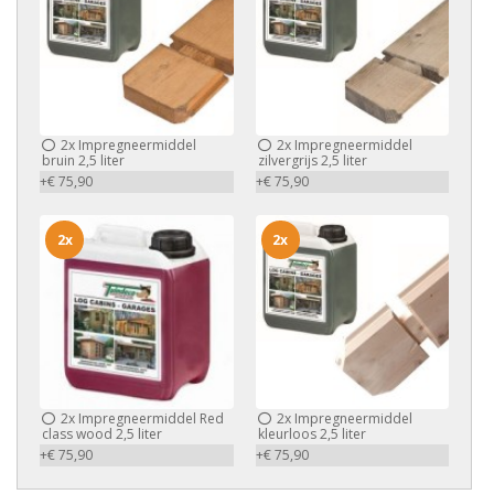
2x
Impregneermiddel
2x
Impregneermiddel
bruin 2,5 liter
zilvergrijs 2,5 liter
+€ 75,90
+€ 75,90
2x
2x
2x
Impregneermiddel Red
2x
Impregneermiddel
class wood 2,5 liter
kleurloos 2,5 liter
+€ 75,90
+€ 75,90