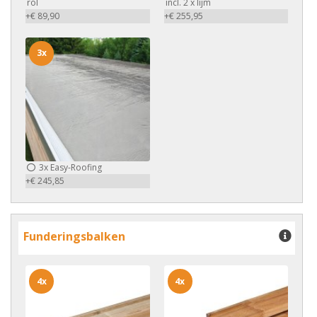
rol
incl. 2 x lijm
+€ 89,90
+€ 255,95
3x
3x
Easy-Roofing
+€ 245,85
Funderingsbalken
4x
4x