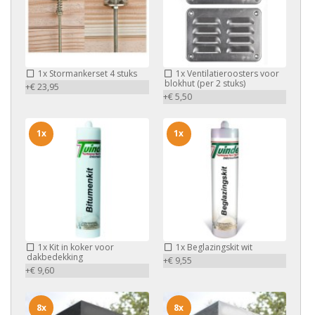
1x
Stormankerset 4 stuks
1x
Ventilatieroosters voor
blokhut (per 2 stuks)
+€ 23,95
+€ 5,50
1x
1x
1x
Kit in koker voor
1x
Beglazingskit wit
dakbedekking
+€ 9,55
+€ 9,60
8x
8x