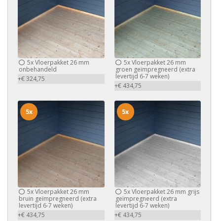
5x
Vloerpakket 26 mm
5x
Vloerpakket 26 mm
onbehandeld
groen geïmpregneerd (extra
levertijd 6-7 weken)
+€ 324,75
+€ 434,75
5x
5x
5x
Vloerpakket 26 mm
5x
Vloerpakket 26 mm grijs
bruin geïmpregneerd (extra
geïmpregneerd (extra
levertijd 6-7 weken)
levertijd 6-7 weken)
+€ 434,75
+€ 434,75