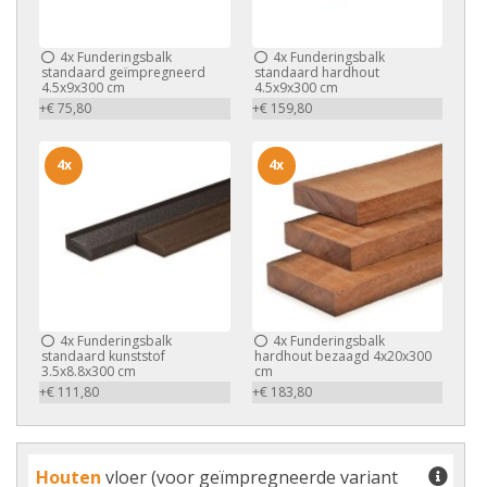
4x
Funderingsbalk
4x
Funderingsbalk
standaard geïmpregneerd
standaard hardhout
4.5x9x300 cm
4.5x9x300 cm
+€ 75,80
+€ 159,80
4x
4x
4x
Funderingsbalk
4x
Funderingsbalk
standaard kunststof
hardhout bezaagd 4x20x300
3.5x8.8x300 cm
cm
+€ 111,80
+€ 183,80
Houten
vloer (voor geïmpregneerde variant