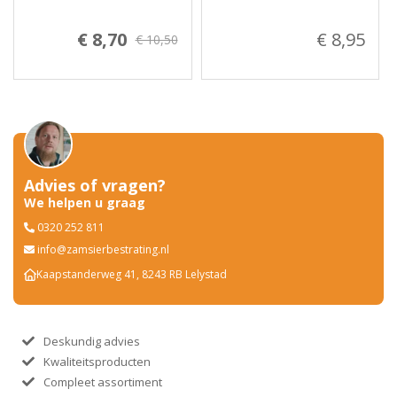
€ 8,70
€ 8,95
€ 10,50
Advies of vragen?
We helpen u graag
0320 252 811
info@zamsierbestrating.nl
Kaapstanderweg 41, 8243 RB Lelystad
Deskundig advies
Kwaliteitsproducten
Compleet assortiment