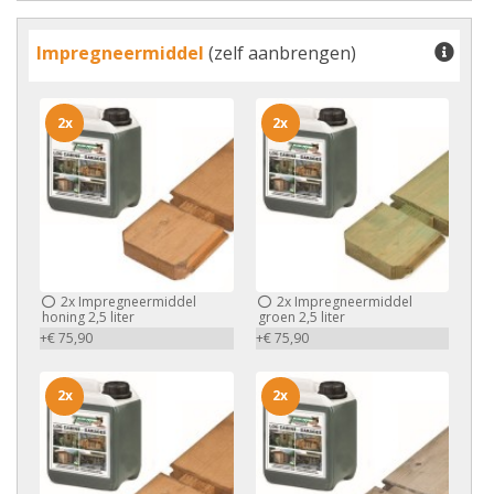
Impregneermiddel
(zelf aanbrengen)
2x
2x
2x
Impregneermiddel
2x
Impregneermiddel
honing 2,5 liter
groen 2,5 liter
+€ 75,90
+€ 75,90
2x
2x