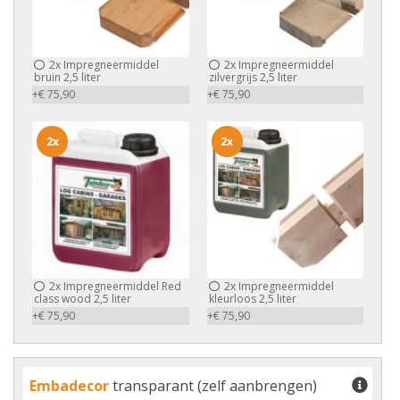
2x
Impregneermiddel
2x
Impregneermiddel
bruin 2,5 liter
zilvergrijs 2,5 liter
+€ 75,90
+€ 75,90
2x
2x
2x
Impregneermiddel Red
2x
Impregneermiddel
class wood 2,5 liter
kleurloos 2,5 liter
+€ 75,90
+€ 75,90
Embadecor
transparant (zelf aanbrengen)