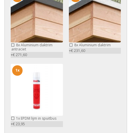
8x
Aluminium daktrim
8x
Aluminium daktrim
antraciet
+€ 231,60
+€ 271,60
1x
1x
EPDM lijm in spuitbus
+€ 23,95