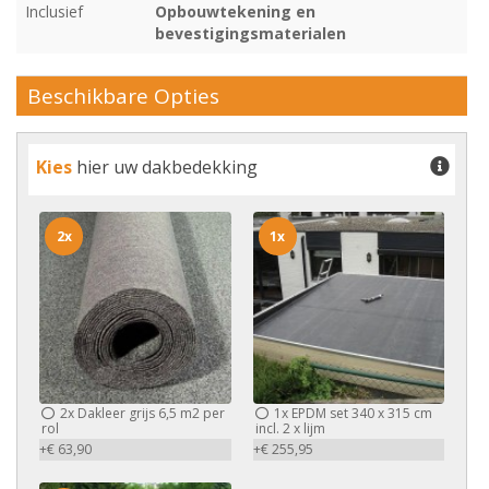
Inclusief
Opbouwtekening en
bevestigingsmaterialen
Beschikbare Opties
Kies
hier uw dakbedekking
2x
1x
2x
Dakleer grijs 6,5 m2 per
1x
EPDM set 340 x 315 cm
rol
incl. 2 x lijm
+€ 63,90
+€ 255,95