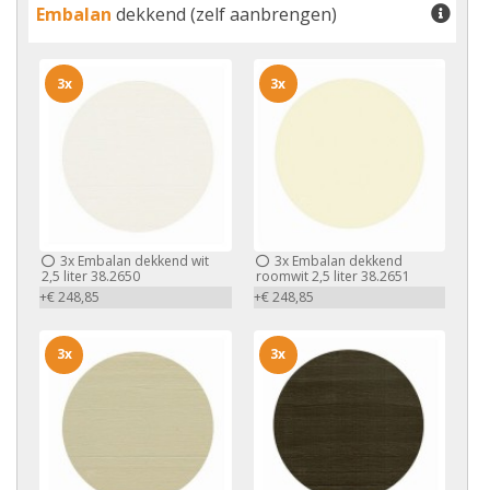
Embalan
dekkend (zelf aanbrengen)
3x
3x
3x
Embalan dekkend wit
3x
Embalan dekkend
2,5 liter 38.2650
roomwit 2,5 liter 38.2651
+€ 248,85
+€ 248,85
3x
3x