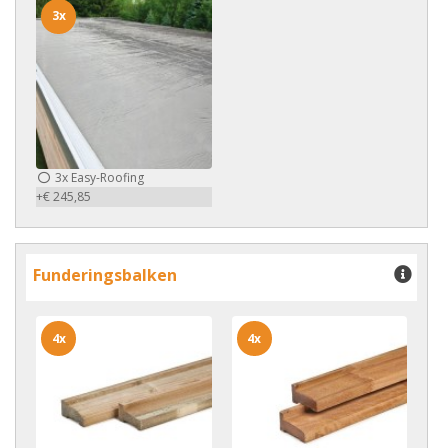
3x
3x
Easy-Roofing
+€ 245,85
Funderingsbalken
4x
4x