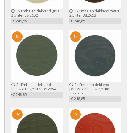
3x
Embalan dekkend grijs
3x
Embalan dekkend zwart
2,5 liter 38.2652
2,5 liter 38.2653
+€ 248,85
+€ 248,85
3x
3x
3x
Embalan dekkend
3x
Embalan dekkend
blauwgrijs 2,5 liter 38.2654
pruissisch blauw 2,5 liter
38.2655
+€ 248,85
+€ 248,85
3x
3x