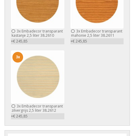
3x
Embadecor transparant
3x
Embadecor transparant
kastanje 2,5 liter 38.2610
mahonie 2,5 liter 38.2611
+€ 245,85
+€ 245,85
3x
3x
Embadecor transparant
zilvergrijs 2,5 liter 38.2612
+€ 245,85