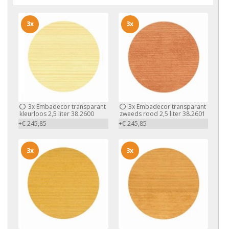
3x
3x
3x
Embadecor transparant
3x
Embadecor transparant
kleurloos 2,5 liter 38.2600
zweeds rood 2,5 liter 38.2601
+€ 245,85
+€ 245,85
3x
3x