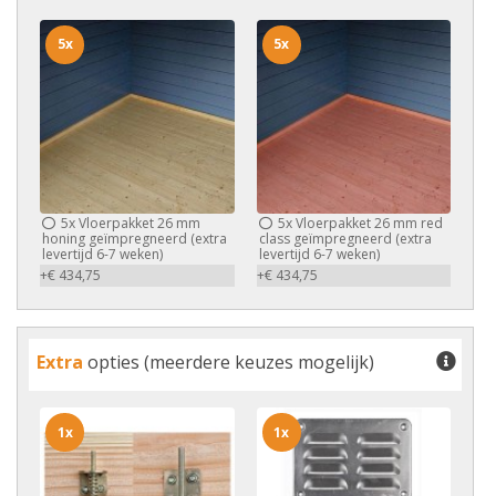
5x
5x
5x
Vloerpakket 26 mm
5x
Vloerpakket 26 mm red
honing geïmpregneerd (extra
class geïmpregneerd (extra
levertijd 6-7 weken)
levertijd 6-7 weken)
+€ 434,75
+€ 434,75
Extra
opties (meerdere keuzes mogelijk)
1x
1x