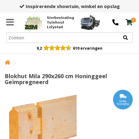
Inspirerende showtuin,
winkel en opslag
Sierbestrating
0
Tuinhout
Lelystad
9,2
610 ervaringen
Blokhut Mila 290x260 cm Honinggeel
Geïmpregneerd