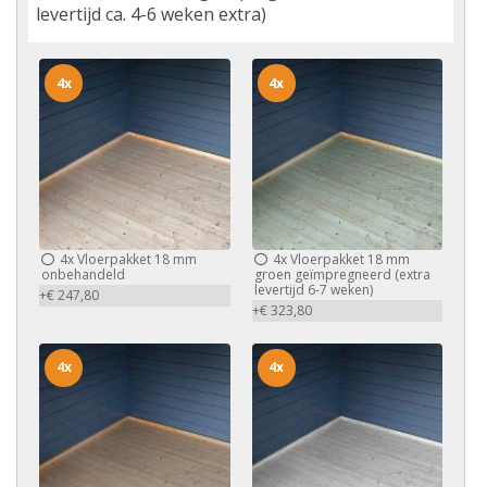
levertijd ca. 4-6 weken extra)
4x
4x
4x
Vloerpakket 18 mm
4x
Vloerpakket 18 mm
onbehandeld
groen geïmpregneerd (extra
levertijd 6-7 weken)
+€ 247,80
+€ 323,80
4x
4x