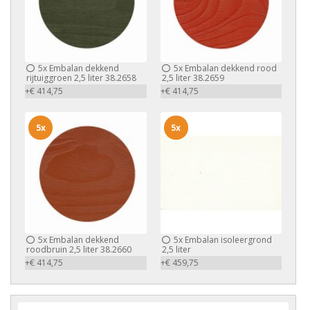
5x
Embalan dekkend
5x
Embalan dekkend rood
rijtuiggroen 2,5 liter 38.2658
2,5 liter 38.2659
+€ 414,75
+€ 414,75
5x
5x
5x
Embalan dekkend
5x
Embalan isoleergrond
roodbruin 2,5 liter 38.2660
2,5 liter
+€ 414,75
+€ 459,75