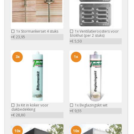
1x
Stormankerset 4 stuks
1x
Ventilatieroosters voor
blokhut (per 2 stuks)
+€ 23,95
+€ 5,50
3x
1x
3x
Kit in koker voor
1x
Beglazingskit wit
dakbedekking
+€ 9,55
+€ 28,80
10x
10x