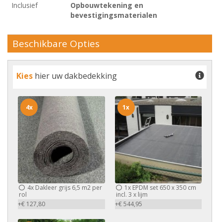
Inclusief
Opbouwtekening en
bevestigingsmaterialen
Beschikbare Opties
Kies
hier uw dakbedekking
4x
1x
4x
Dakleer grijs 6,5 m2 per
1x
EPDM set 650 x 350 cm
rol
incl. 3 x lijm
+€ 127,80
+€ 544,95