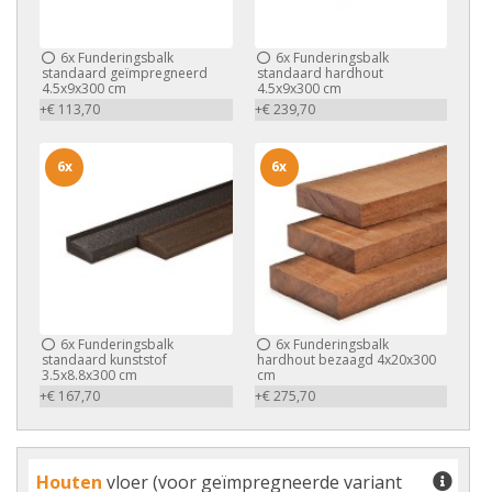
6x
Funderingsbalk
6x
Funderingsbalk
standaard geïmpregneerd
standaard hardhout
4.5x9x300 cm
4.5x9x300 cm
+€ 113,70
+€ 239,70
6x
6x
6x
Funderingsbalk
6x
Funderingsbalk
standaard kunststof
hardhout bezaagd 4x20x300
3.5x8.8x300 cm
cm
+€ 167,70
+€ 275,70
Houten
vloer (voor geïmpregneerde variant