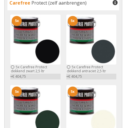
Carefree
Protect (zelf aanbrengen)
5x
5x
5x
Carefree Protect
5x
Carefree Protect
dekkend zwart 2,5 ltr
dekkend antraciet 2,5 ltr
+€ 404,75
+€ 404,75
5x
5x