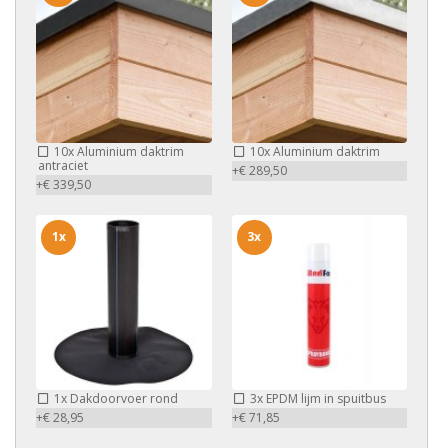
10x
Aluminium daktrim
10x
Aluminium daktrim
antraciet
+€ 289,50
+€ 339,50
1x
3x
1x
Dakdoorvoer rond
3x
EPDM lijm in spuitbus
+€ 28,95
+€ 71,85