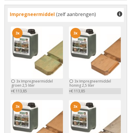
Impregneermiddel
(zelf aanbrengen)
3x
3x
3x
Impregneermiddel
3x
Impregneermiddel
groen 2,5 liter
honing 2,5 liter
+€ 113,85
+€ 113,85
3x
3x