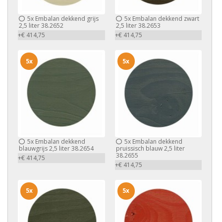
5x
Embalan dekkend grijs
5x
Embalan dekkend zwart
2,5 liter 38.2652
2,5 liter 38.2653
+€ 414,75
+€ 414,75
5x
5x
5x
Embalan dekkend
5x
Embalan dekkend
blauwgrijs 2,5 liter 38.2654
pruissisch blauw 2,5 liter
38.2655
+€ 414,75
+€ 414,75
5x
5x