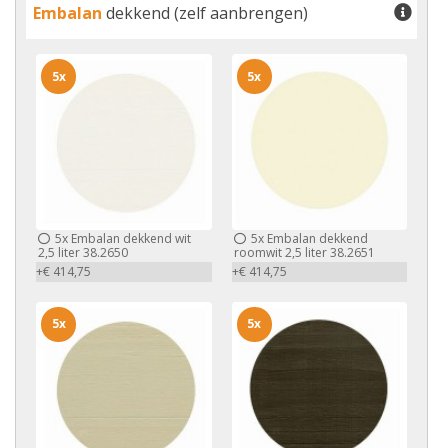
Embalan
dekkend (zelf aanbrengen)
5x
5x
5x
Embalan dekkend wit
5x
Embalan dekkend
2,5 liter 38.2650
roomwit 2,5 liter 38.2651
+€ 414,75
+€ 414,75
5x
5x