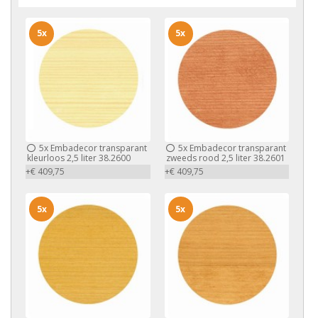
5x
5x
5x
Embadecor transparant
5x
Embadecor transparant
kleurloos 2,5 liter 38.2600
zweeds rood 2,5 liter 38.2601
+€ 409,75
+€ 409,75
5x
5x