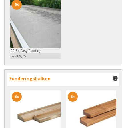
5x
5x
Easy-Roofing
+€ 409,75
Funderingsbalken
6x
6x