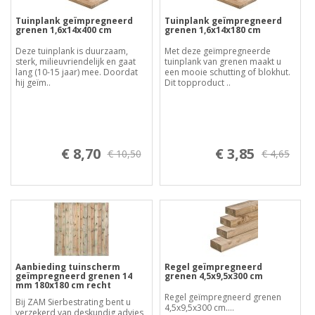
Tuinplank geïmpregneerd
Tuinplank geïmpregneerd
grenen 1,6x14x400 cm
grenen 1,6x14x180 cm
Deze tuinplank is duurzaam,
Met deze geïmpregneerde
sterk, milieuvriendelijk en gaat
tuinplank van grenen maakt u
lang (10-15 jaar) mee. Doordat
een mooie schutting of blokhut.
hij geïm..
Dit topproduct ..
€ 8,70
€ 3,85
€ 10,50
€ 4,65
Aanbieding tuinscherm
Regel geïmpregneerd
geïmpregneerd grenen 14
grenen 4,5x9,5x300 cm
mm 180x180 cm recht
Regel geïmpregneerd grenen
Bij ZAM Sierbestrating bent u
4,5x9,5x300 cm....
verzekerd van deskundig advies