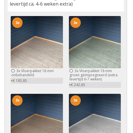
levertijd ca. 4-6 weken extra)
3x
3x
3x
Vloerpakket 18 mm
3x
Vloerpakket 18 mm
onbehandeld
groen geïmpregneerd (extra
levertijd 6-7 weken)
+€ 185,85
+€ 242,85
3x
3x