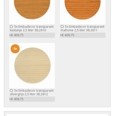
5x
Embadecor transparant
5x
Embadecor transparant
kastanje 2,5 liter 38.2610
mahonie 2,5 liter 38.2611
+€ 409,75
+€ 409,75
5x
5x
Embadecor transparant
zilvergrijs 2,5 liter 38.2612
+€ 409,75