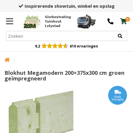
Inspirerende showtuin,
winkel en opslag
Sierbestrating
0
Tuinhout
Lelystad
9,2
610 ervaringen
Blokhut Megamodern 200+375x300 cm groen
geïmpregneerd