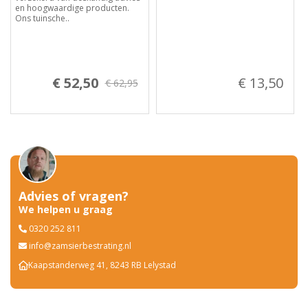
en hoogwaardige producten.
Ons tuinsche..
€ 52,50
€ 13,50
€ 62,95
Advies of vragen?
We helpen u graag
0320 252 811
info@zamsierbestrating.nl
Kaapstanderweg 41, 8243 RB Lelystad