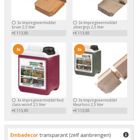
3x
Impregneermiddel
3x
Impregneermiddel
bruin 2,5 liter
zilvergrijs 2,5 liter
+€ 113,85
+€ 113,85
3x
3x
3x
Impregneermiddel Red
3x
Impregneermiddel
class wood 2,5 liter
kleurloos 2,5 liter
+€ 113,85
+€ 113,85
Embadecor
transparant (zelf aanbrengen)